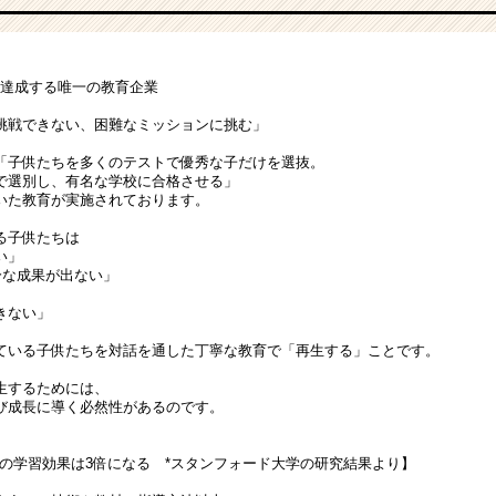
を達成する唯一の教育企業
戦できない、困難なミッションに挑む」
「子供たちを多くのテストで優秀な子だけを選抜。
で選別し、有名な学校に合格させる」
いた教育が実施されております。
る子供たちは
い」
分な成果が出ない」
きない」
ている子供たちを対話を通した丁寧な教育で「再生する」ことです。
生するためには、
び成長に導く必然性があるのです。
供の学習効果は3倍になる *スタンフォード大学の研究結果より】