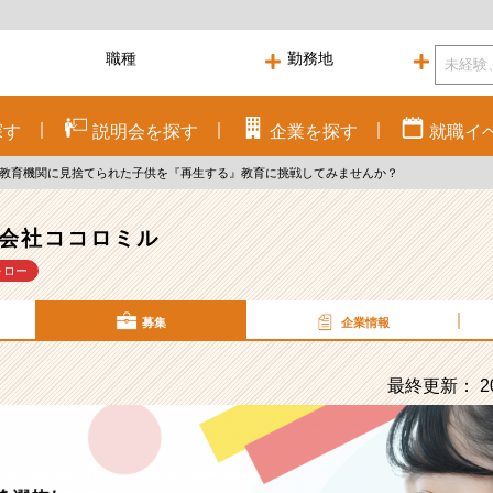
探す
説明会を
探す
企業を
探す
就職
イ
 教育機関に見捨てられた子供を『再生する』教育に挑戦してみませんか？
会社ココロミル
ォロー
募集
企業情報
最終更新： 20