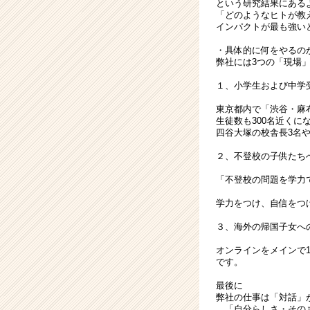
という研究結果にある
ー・
「どのようなヒトが教
成
インパクトが最も強い
長
・具体的に何をやるの
企
弊社には3つの「現場
業
か
１、小学生および中学
ら
東京都内で「渋谷・麻
ス
生徒数も300名近くに
カ
四谷大塚の校舎長3名や
ウ
２、不登校の子供たち
ト
が
「不登校の問題を学力
届
く
学力をつけ、自信をつ
就
３、海外の帰国子女へ
活
サ
オンラインをメインで
イ
です。
ト
最後に
チ
弊社の仕事は「対話」
ア
「自分らしさ・その