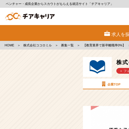
ベンチャー・成長企業からスカウトがもらえる就活サイト「チアキャリア」
株
式
求人を
会
社
HOME
＞
株式会社ココロミル
＞
募集一覧
＞
【教育業界で新卒離職率0%】
コ
コ
ロ
株式
ミ
＋ フ
ル
の
採
企業TOP
用/
求
人
-
【教
育
業