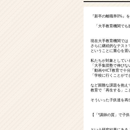
『新卒の離職率0%』
「大手教育機関でも挑
現在大手教育機関では
さらに継続的なテスト
ということに重心を置
私たちが対象としてい
「大手集団塾で伸びな
「動画やICT教育で
「学校に行くことがで
など困難な課題を抱え
教育で「再生する」こ
そういった子供達を再
【「*講師の質」で子
という研究結果にある