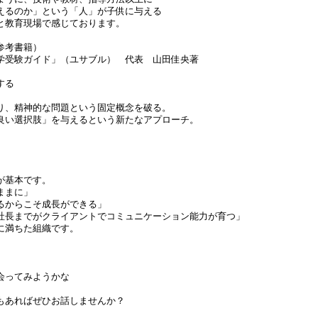
えるのか」という「人」が子供に与える
と教育現場で感じております。
参考書籍）
学受験ガイド」（ユサブル） 代表 山田佳央著
する
り、精神的な問題という固定概念を破る。
良い選択肢」を与えるという新たなアプローチ。
が基本です。
ままに」
るからこそ成長ができる」
長までがクライアントでコミュニケーション能力が育つ」
に満ちた組織です。
会ってみようかな
もあればぜひお話しませんか？