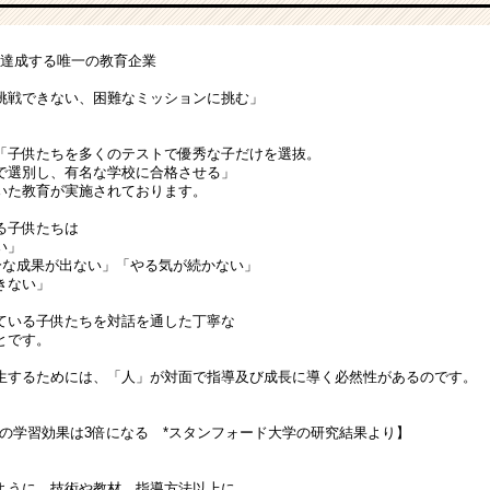
を達成する唯一の教育企業
戦できない、困難なミッションに挑む」
「子供たちを多くのテストで優秀な子だけを選抜。
で選別し、有名な学校に合格させる」
いた教育が実施されております。
る子供たちは
い」
十分な成果が出ない」「やる気が続かない」
きない」
ている子供たちを対話を通した丁寧な
とです。
生するためには、「人」が対面で指導及び成長に導く必然性があるのです。
供の学習効果は3倍になる *スタンフォード大学の研究結果より】
ように、技術や教材、指導方法以上に