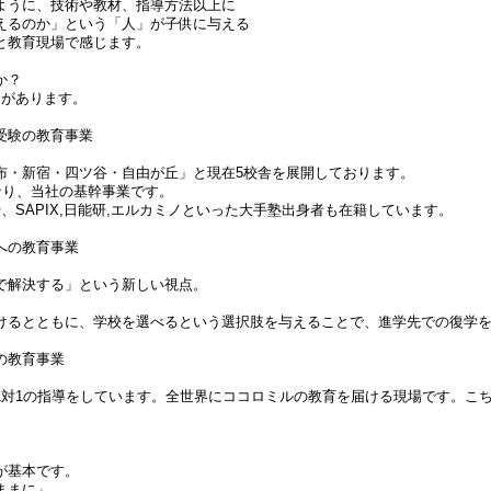
ように、技術や教材、指導方法以上に
えるのか」という「人」が子供に与える
と教育現場で感じます。
か？
」があります。
受験の教育事業
布・新宿・四ツ谷・自由が丘」と現在5校舎を展開しております。
なり、当社の基幹事業です。
、SAPIX,日能研,エルカミノといった大手塾出身者も在籍しています。
への教育事業
で解決する」という新しい視点。
けるとともに、学校を選べるという選択肢を与えることで、進学先での復学
の教育事業
1対1の指導をしています。全世界にココロミルの教育を届ける現場です。こ
が基本です。
ままに」