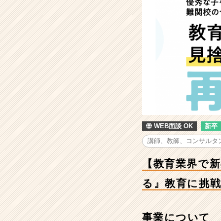
界
で
新
卒
離
職
率
0%】
教
育
機
関
WEB面談 OK
新卒
に
見
講師、教師、コンサルタ
捨
て
【教育業界で新
ら
れ
る』教育に挑
た
子
供
事業について