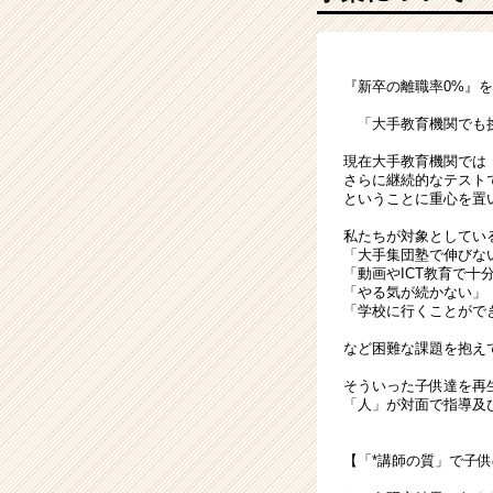
を
『再
生
す
『新卒の離職率0%』
る』
教
「大手教育機関でも挑
育
現在大手教育機関では
に
さらに継続的なテスト
挑
ということに重心を置
戦
し
私たちが対象としてい
「大手集団塾で伸びな
て
「動画やICT教育で十
み
「やる気が続かない」
ま
「学校に行くことがで
せ
など困難な課題を抱え
ん
か？
そういった子供達を再
|
「人」が対面で指導及
ベ
ン
【「*講師の質」で子
チ
ャ