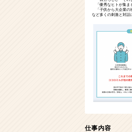
キ
「優秀なヒトが集ま
ャ
「子供から大企業の社
など多くの刺激と対話
リ
ア
（CheerCareer）
仕事内容