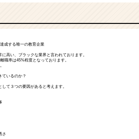
を達成する唯一の教育企業
常に高い、ブラックな業界と言われております。
離職率は45%程度となっております。
%。
きているのか？
として３つの要因があると考えます。
事
秀さ