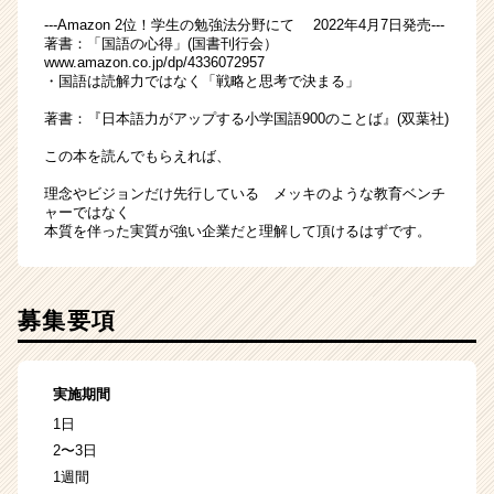
---Amazon 2位！学生の勉強法分野にて 2022年4月7日発売---
著書：「国語の心得」(国書刊行会）
www.amazon.co.jp/dp/4336072957
・国語は読解力ではなく「戦略と思考で決まる」
著書：『日本語力がアップする小学国語900のことば』(双葉社)
この本を読んでもらえれば、
理念やビジョンだけ先行している メッキのような教育ベンチ
ャーではなく
本質を伴った実質が強い企業だと理解して頂けるはずです。
募集要項
実施期間
1日
2〜3日
1週間