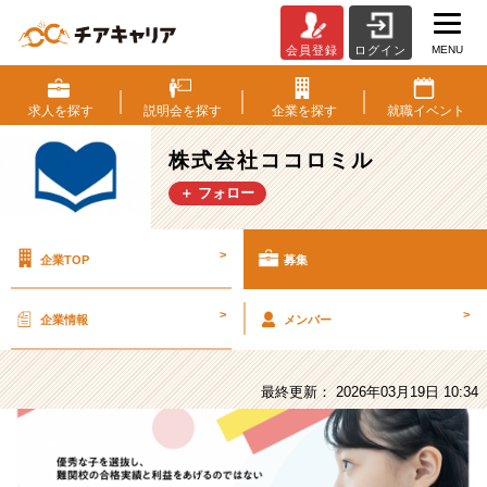
MENU
会員登録
ログイン
株
式
会
求人を
探す
説明会を
探す
企業を
探す
就職
イベント
社
コ
株式会社ココロミル
コ
＋ フォロー
ロ
ミ
ル
>
企業TOP
募集
の
採
用/
>
>
企業情報
メンバー
求
人
-
最終更新： 2026年03月19日 10:34
「ブ
ラ
ッ
ク