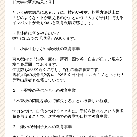
ド大学の研究結果より】
ベ
ン
という研究結果にあるように、技術や教材、指導方法以上に
チ
「どのようなヒトが教えるのか」という「人」が子供に与える
ャ
インパクトが最も強いと教育現場で感じます。
ー・
・具体的に何をやるのか？
成
弊社には3つの「現場」があります。
長
企
１、小学生および中学受験の教育事業
業
東京都内で「渋谷・麻布・新宿・四ツ谷・自由が丘」と現在5
か
校舎を展開しております。
ら
生徒数も300名近くになり、当社の基幹事業です。
ス
四谷大塚の校舎長3名や、SAPIX,日能研,エルカミノといった大
手塾出身者も在籍しています。
カ
ウ
２、不登校の子供たちへの教育事業
ト
が
「不登校の問題を学力で解決する」という新しい視点。
届
学力をつけ、自信をつけるとともに、学校を選べるという選択
く
肢を与えることで、進学先での復学を目指す教育事業。
就
活
３、海外の帰国子女への教育事業
サ