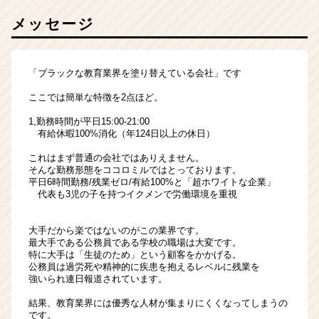
メッセージ
「ブラックな教育業界を塗り替えている会社」です
ここでは簡単な特徴を2点ほど。
1,勤務時間が平日15:00-21:00
有給休暇100%消化（年124日以上の休日）
これはまず普通の会社ではありえません。
そんな勤務形態をココロミルではとっております。
平日6時間勤務/残業ゼロ/有給100%と「超ホワイトな企業」
代表も3児の子を持つイクメンで労働環境を重視
大手だから楽ではないのがこの業界です。
最大手である公務員である学校の職場は大変です。
特に大手は「生徒のため」という顧客をかかげる。
公務員は過労死や精神的に疾患を抱えるレベルに残業を
強いられ連日報道されています。
結果、教育業界には優秀な人材が集まりにくくなってしまうの
です。