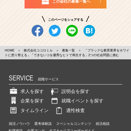
この会社の募集一覧へ
このページをシェアする
HOME
＞
株式会社ココロミル
＞
募集一覧
＞
「ブラックな教育業界をホワイ
トに塗り替える」「できないコを優秀なヒトで再生する」2つの社会問題に挑む
SERVICE
就職サービス
求人を探す
説明会を探す
企業を探す
就職イベントを探す
タイムライン
適性検査
就活ノウハウ
選考体験談
スペシャルコンテンツ
就活相談
転職相談
企業マンガ
チアキャリアユーザーガイド