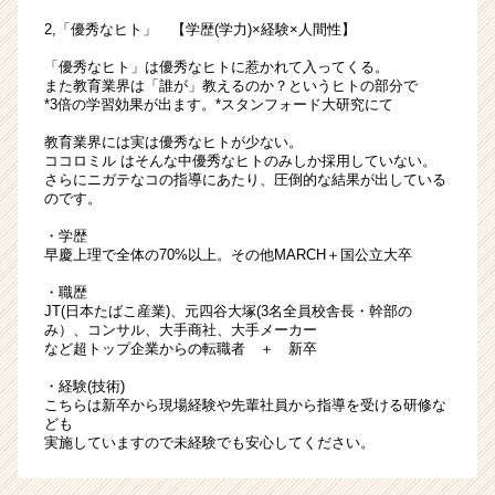
2,「優秀なヒト」 【学歴(学力)×経験×人間性】
「優秀なヒト」は優秀なヒトに惹かれて入ってくる。
また教育業界は「誰が」教えるのか？というヒトの部分で
*3倍の学習効果が出ます。*スタンフォード大研究にて
教育業界には実は優秀なヒトが少ない。
ココロミル はそんな中優秀なヒトのみしか採用していない。
さらにニガテなコの指導にあたり、圧倒的な結果が出している
のです。
・学歴
早慶上理で全体の70%以上。その他MARCH＋国公立大卒
・職歴
JT(日本たばこ産業)、元四谷大塚(3名全員校舎長・幹部の
み）、コンサル、大手商社、大手メーカー
など超トップ企業からの転職者 ＋ 新卒
・経験(技術)
こちらは新卒から現場経験や先輩社員から指導を受ける研修な
ども
実施していますので未経験でも安心してください。