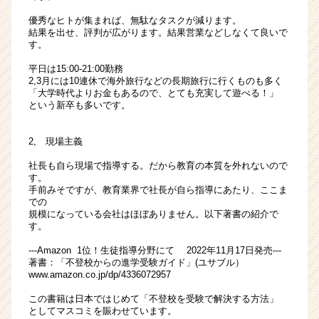
優秀なヒトが集まれば、無駄なタスクが減ります。
結果を出せ、評判が広がります。結果営業などしなくて良いで
す。
平日は15:00-21:00勤務
2,3月には10連休で海外旅行などの長期旅行に行くものも多く
「大学時代よりお金もあるので、とても充実して遊べる！」
という新卒も多いです。
2, 現場主義
社長も自ら現場で指導する。だから教育の本質を外れないので
す。
手前みそですが、教育業界で社長が自ら指導にあたり、ここま
での
規模になっている会社はほぼありません。以下著書の紹介で
す。
---Amazon 1位！生徒指導分野にて 2022年11月17日発売---
著書：「不登校からの進学受験ガイド」(ユサブル）
www.amazon.co.jp/dp/4336072957
この書籍は日本ではじめて「不登校を受験で解決する方法」
としてマスコミを賑わせています。