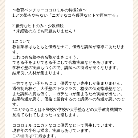
〜教育ベンチャーココロミルの特徴2点〜
1,どの塾もやらない「ニガテなコを優秀なヒトで再生する」
2,優秀なヒトのみ・少数精鋭
＊未経験の方でも問題ありません！
1について
教育業界はもともと優秀な子に、優秀な講師が指導にあたりま
す。
これは有名校や有名塾がまさにそう。
できる子をよりできる子にして合格実績などをあげます。
学校や塾の実績もつくので、講師への待遇が良くなります。
結果良い人材が集まります。
一方できない子たちには、優秀でない先生しか集まりません。
通信制高校や、大手塾の下位クラス、格安の個別指導塾など。
また講師の質も低く、ニガテなコが集まるため実績が出ない。
結果待遇が悪く、価格で勝負するので講師への待遇が悪いので
す。
*ニガテなコとは不登校や学校や大手塾などの大手教育機関で
見捨てられてしまったコを指します。
ココロミルはニガテなコに優秀なヒトで再生しています。
現在年の半分は満席。実績もあげています。
この理由は2に続きます。