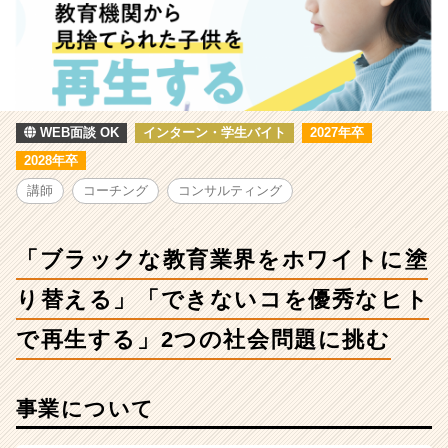
な
教
育
業
界
を
ホ
WEB面談 OK
インターン・学生バイト
2027年卒
ワ
2028年卒
イ
講師
コーチング
コンサルティング
ト
に
塗
「ブラックな教育業界をホワイトに塗
り
替
り替える」「できないコを優秀なヒト
え
る」
で再生する」2つの社会問題に挑む
「で
き
な
い
事業について
コ
を