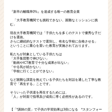
優
秀
『新卒の離職率0%』を達成する唯一の教育企業
な
「大手教育機関でも挑戦できない、困難なミッションに挑
ヒ
む」
ト
で
現在大手教育機関では「子供たちを多くのテストで優秀な子だ
再
けを選抜。
生
さらに継続的なテストで選別し、有名な学校に合格させる」
ということに重心を置いた教育が実施されております。
す
る」
私たちが対象としている子供たちは
2
「大手集団塾で伸びない」
つ
「動画やICT教育で十分な成果が出ない」
「やる気が続かない」
の
「学校に行くことができない」
社
会
など困難な課題を抱えている子供たちを対話を通した丁寧な教
問
育で「再生する」ことです。
題
そういった子供達を再生するためには、
に
「人」が対面で指導及び成長に導く必然性があるのです。
挑
む
【「*講師の質」で子供の学習効果は3倍になる *スタンフォー
|