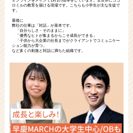
オンラインをメインで1対1の指導をしています。全世界にココ
イ
ロミルの教育を届ける現場です。こちらも小学生が主な生徒で
ト
す。
チ
ア
最後に
弊社の仕事は「対話」が基本です。
キ
「自分らしさ・そのままに」
ャ
「優秀なヒトが集まるからこそ成長ができる」
リ
「子供から大企業の社長までがクライアントでコミュニケー
ア
ション能力が育つ」
など多くの刺激と対話に満ちた組織です。
（CheerCareer）