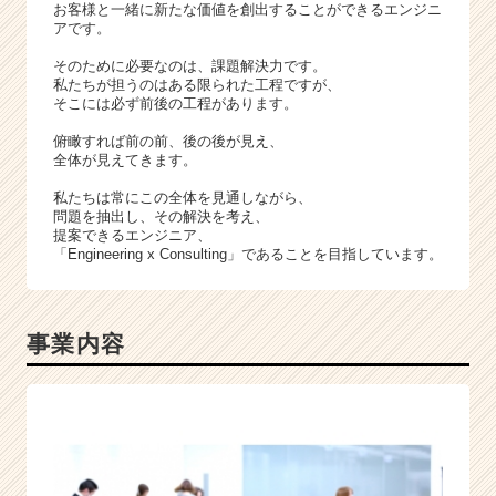
e
お客様と一緒に新たな価値を創出することができるエンジニ
e
アです。
r
そのために必要なのは、課題解決力です。
C
私たちが担うのはある限られた工程ですが、
a
そこには必ず前後の工程があります。
r
俯瞰すれば前の前、後の後が見え、
e
全体が見えてきます。
e
r）
私たちは常にこの全体を見通しながら、
問題を抽出し、その解決を考え、
提案できるエンジニア、
「Engineering x Consulting」であることを目指しています。
事業内容