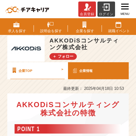
MENU
会員登録
ログイン
A
K
K
求人を
探す
説明会を
探す
企業を
探す
就職
イベント
O
AKKODiSコンサルティ
D
ング株式会社
i
S
＋ フォロー
コ
ン
>
企業TOP
企業情報
サ
ル
テ
最終更新： 2025年04月18日 10:53
ィ
ン
AKKODiSコンサルティング
グ
株式会社の特徴
株
式
会
POINT 1
社