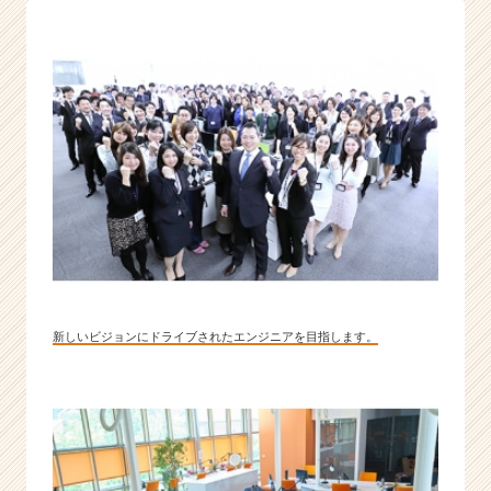
0
年
を
5
年
で
取
り
戻
す。
|
ベ
ン
チ
新しいビジョンにドライブされたエンジニアを目指します。
ャ
ー・
成
長
企
業
か