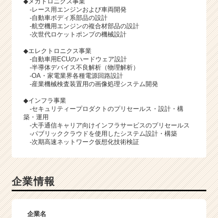
◆メカトロニクス事業
-レース用エンジンおよび車両開発
-自動車ボディ系部品の設計
-航空機用エンジンの複合材部品の設計
-次世代ロケットポンプの機械設計
◆エレクトロニクス事業
-自動車用ECUのハードウェア設計
-半導体デバイス不良解析（物理解析）
-OA・家電業界各種電源回路設計
-産業機械検査装置用の画像処理システム開発
◆インフラ事業
-セキュリティープロダクトのプリセールス・設計・構
築・運⽤
-⼤⼿通信キャリア向けインフラサービスのプリセールス
-パブリッククラウドを使⽤したシステム設計・構築
-次期⾼速ネットワーク仮想化技術検証
企業情報
企業名