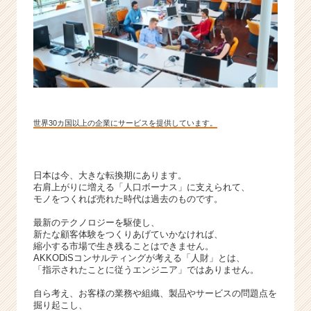
ら
ス
カ
ウ
ト
が
届
く
世界30カ国以上の企業にサービスを提供しています。
就
活
サ
イ
日本は今、大きな転換期にあります。
ト
右肩上がりに増える「人口ボーナス」に支えられて、
チ
モノをつくれば売れた時代は過去のものです。
ア
最新のテクノロジーを駆使し、
キ
新たな顧客体験をつくりあげていかなければ、
ャ
縮小する市場で生き残ることはできません。
リ
AKKODiSコンサルティングが考える「人財」とは、
「指示されたことに従うエンジニア」ではありません。
ア
（C
自ら考え、お客様の業務や組織、製品やサービスの問題点を
h
掘り起こし、