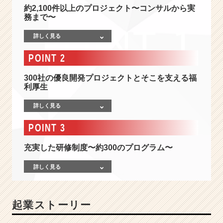
の
約2,100件以上のプロジェクト〜コンサルから実
会
務まで〜
社
情
詳しく見る
報
-
POINT 2
日
本
300社の優良開発プロジェクトとそこを支える福
を、
利厚生
課
詳しく見る
題
解
POINT 3
決
先
充実した研修制度〜約300のプログラム〜
進
国
詳しく見る
に。
失
わ
れ
起業ストーリー
た
3