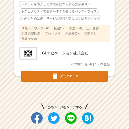
届
システムを導入して営業を効率化する営業事務
く
ホスピタリティで働きやすさを整えるバックオフィス
就
社内のために働くサービス精神が身につく総務スタッフ
活
サ
リモートワーク OK
私服OK
学歴不問
土日休み
イ
起業志望歓迎
フレックス
未経験OK
転勤無し
ト
残業少なめ
チ
ア
GLナビゲーション株式会社
キ
ャ
2023年10月04日 10:13 更新
リ
ア
ブックマーク
（C
h
e
e
r
このページをシェアする
C
a
r
e