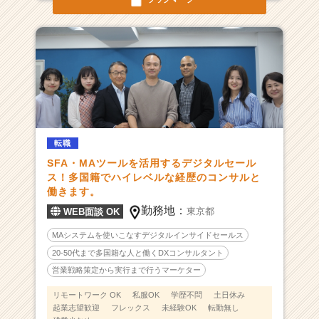
0
0%
上
昇！
世
界
的
企
業
転職
の
SFA・MAツールを活用するデジタルセール
コ
ス！多国籍でハイレベルな経歴のコンサルと
ン
働きます。
サ
ル
勤務地：
東京都
WEB面談 OK
や
MAシステムを使いこなすデジタルインサイドセールス
海
外
20-50代まで多国籍な人と働くDXコンサルタント
大
営業戦略策定から実行まで行うマーケター
学
リモートワーク OK
私服OK
学歴不問
土日休み
出
起業志望歓迎
フレックス
未経験OK
転勤無し
身