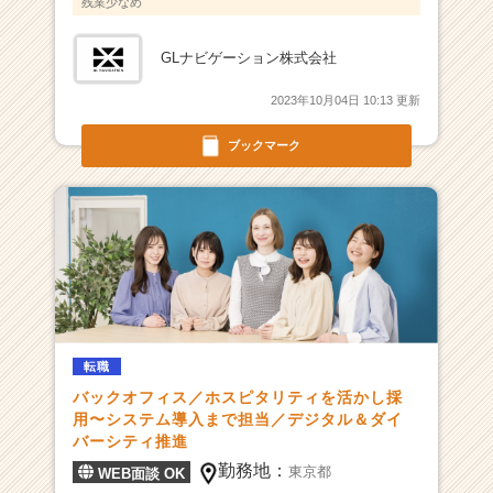
残業少なめ
者
が
GLナビゲーション株式会社
集
結！
2023年10月04日 10:13 更新
|
ベ
ブックマーク
ン
チ
ャ
ー・
成
長
企
業
か
ら
転職
ス
バックオフィス／ホスピタリティを活かし採
カ
用〜システム導入まで担当／デジタル＆ダイ
ウ
バーシティ推進
ト
勤務地：
東京都
WEB面談 OK
が