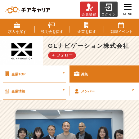
MENU
会員登録
ログイン
G
L
ナ
求人を
探す
説明会を
探す
企業を
探す
就職
イベント
ビ
ゲ
GLナビゲーション株式会社
ー
＋ フォロー
シ
ョ
ン
>
企業TOP
募集
株
式
会
>
>
企業情報
メンバー
社
の
採
用/
求
人
一