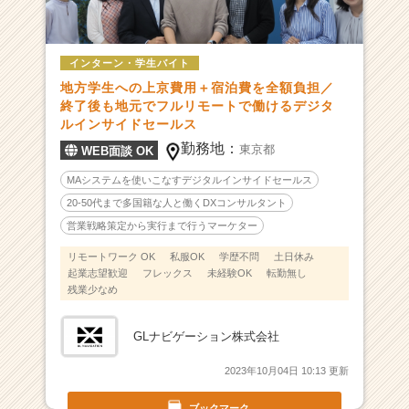
覧
-
G
l
インターン・学生バイト
o
地方学生への上京費用＋宿泊費を全額負担／
b
終了後も地元でフルリモートで働けるデジタ
a
ルインサイドセールス
l
勤務地：
東京都
WEB面談 OK
×
デ
MAシステムを使いこなすデジタルインサイドセールス
ー
20-50代まで多国籍な人と働くDXコンサルタント
タ
営業戦略策定から実行まで行うマーケター
活
用
リモートワーク OK
私服OK
学歴不問
土日休み
×
起業志望歓迎
フレックス
未経験OK
転勤無し
残業少なめ
教
育
企
GLナビゲーション株式会社
業！
売
2023年10月04日 10:13 更新
上
2
ブックマーク