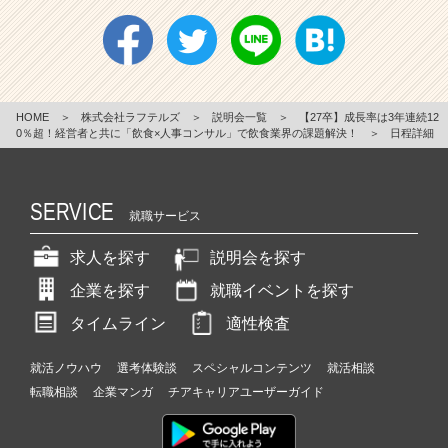
HOME
＞
株式会社ラフテルズ
＞
説明会一覧
＞
【27卒】成長率は3年連続12
0％超！経営者と共に「飲食×人事コンサル」で飲食業界の課題解決！
＞
日程詳細
SERVICE
就職サービス
求人を探す
説明会を探す
企業を探す
就職イベントを探す
タイムライン
適性検査
就活ノウハウ
選考体験談
スペシャルコンテンツ
就活相談
転職相談
企業マンガ
チアキャリアユーザーガイド