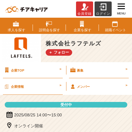
MENU
会員登録
ログイン
株
式
会
求人を
探す
説明会を
探す
企業を
探す
就職
イベント
社
ラ
株式会社ラフテルズ
フ
＋ フォロー
テ
ル
ズ
>
>
企業TOP
募集
の
説
明
>
>
企業情報
メンバー
会
詳
細
受付中
|
ベ
2025/08/25 14:00〜15:00
ン
オンライン開催
チ