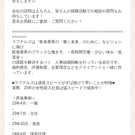
答えします◎
キ
会社の説明はもちろん、皆さんの就職活動での相談や質問もお
ャ
待ちしています！
リ
是非お気軽にご参加・ご質問ください！
ア
（C
==============================================
======
h
ラフテルズは『飲食業界の「働く未来」のために』をビジョン
e
に掲げ
e
飲食業界のブラックな働き方、＜長時間労働・少ない休み・低
r
賃金＞
の課題を解決するべく、人事組織戦略を行っている会社です。
C
福利厚生、評価制度、企業理念などをクライアントと一緒に作
a
っています。
r
e
■ラフテルズは成長スピードがずば抜けて早いことが特徴■
実際、23卒の女性新入社員は猛スピードで成長中！
e
r）
＜昇進事例＞
23年4月：一般
↓
23年7月：主任
↓
23年10月：係長
↓
24年4月：課長代理