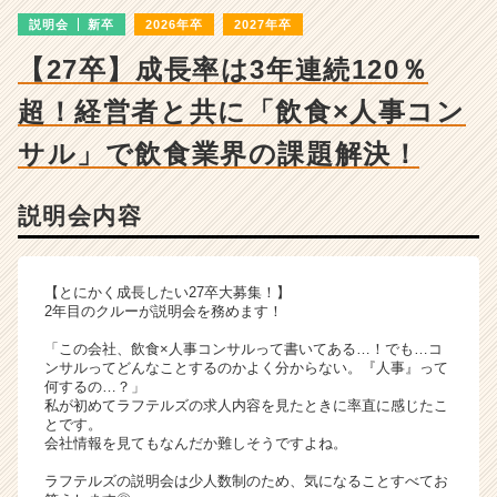
ャ
説明会
新卒
2026年卒
2027年卒
ー・
成
【27卒】成長率は3年連続120％
長
企
超！経営者と共に「飲食×人事コン
業
か
サル」で飲食業界の課題解決！
ら
ス
説明会内容
カ
ウ
ト
が
【とにかく成長したい27卒大募集！】
届
2年目のクルーが説明会を務めます！
く
「この会社、飲食×人事コンサルって書いてある…！でも…コ
就
ンサルってどんなことするのかよく分からない。『人事』って
活
何するの…？」
サ
私が初めてラフテルズの求人内容を見たときに率直に感じたこ
とです。
イ
会社情報を見てもなんだか難しそうですよね。
ト
チ
ラフテルズの説明会は少人数制のため、気になることすべてお
ア