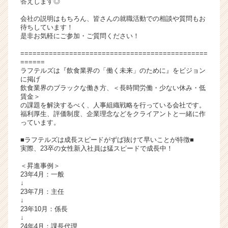
答えします◎
キ
会社の説明はもちろん、皆さんの就職活動での相談や質問もお
ャ
待ちしています！
リ
是非お気軽にご参加・ご質問ください！
ア
（C
==============================================
======
h
ラフテルズは『飲食業界の「働く未来」のために』をビジョン
e
に掲げ
e
飲食業界のブラックな働き方、＜長時間労働・少ない休み・低
r
賃金＞
の課題を解決するべく、人事組織戦略を行っている会社です。
C
福利厚生、評価制度、企業理念などをクライアントと一緒に作
a
っています。
r
e
■ラフテルズは成長スピードがずば抜けて早いことが特徴■
実際、23卒の女性新入社員は猛スピードで成長中！
e
r）
＜昇進事例＞
23年4月：一般
↓
23年7月：主任
↓
23年10月：係長
↓
24年4月：課長代理