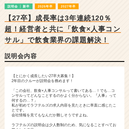
ャ
説明会
新卒
2026年卒
2027年卒
ー・
成
【27卒】成長率は3年連続120％
長
企
超！経営者と共に「飲食×人事コン
業
か
サル」で飲食業界の課題解決！
ら
ス
説明会内容
カ
ウ
ト
が
【とにかく成長したい27卒大募集！】
届
2年目のクルーが説明会を務めます！
く
「この会社、飲食×人事コンサルって書いてある…！でも…コ
就
ンサルってどんなことするのかよく分からない。『人事』って
活
何するの…？」
サ
私が初めてラフテルズの求人内容を見たときに率直に感じたこ
とです。
イ
会社情報を見てもなんだか難しそうですよね。
ト
チ
ラフテルズの説明会は少人数制のため、気になることすべてお
ア