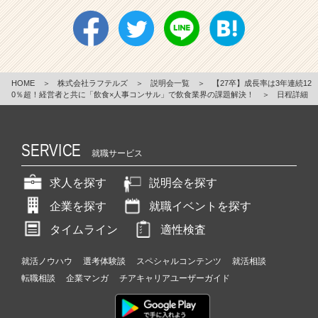
HOME
＞
株式会社ラフテルズ
＞
説明会一覧
＞
【27卒】成長率は3年連続12
0％超！経営者と共に「飲食×人事コンサル」で飲食業界の課題解決！
＞
日程詳細
SERVICE
就職サービス
求人を探す
説明会を探す
企業を探す
就職イベントを探す
タイムライン
適性検査
就活ノウハウ
選考体験談
スペシャルコンテンツ
就活相談
転職相談
企業マンガ
チアキャリアユーザーガイド