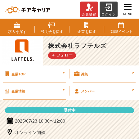
MENU
会員登録
ログイン
株
式
会
求人を
探す
説明会を
探す
企業を
探す
就職
イベント
社
ラ
株式会社ラフテルズ
フ
＋ フォロー
テ
ル
ズ
>
>
企業TOP
募集
の
説
明
>
>
企業情報
メンバー
会
詳
細
受付中
|
ベ
2025/07/23 10:30〜12:00
ン
オンライン開催
チ