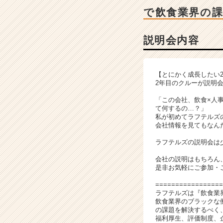
チ
で飲食業界の課
ャ
ー・
成
説明会内容
長
企
業
【とにかく成長したい2
か
2年目のクルーが説明
ら
ス
「この会社、飲食×人
て何するの…？」
カ
私が初めてラフテルズ
ウ
会社情報を見てもなん
ト
が
ラフテルズの説明会は
届
会社の説明はもちろん
く
是非お気軽にご参加・
就
活
=================
ラフテルズは『飲食業
サ
飲食業界のブラックな
イ
の課題を解決するべく
ト
福利厚生、評価制度、