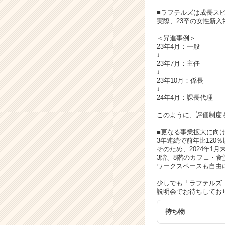
チ
ア
■ラフテルズは成長ス
実際、23卒の女性新
キ
ャ
＜昇進事例＞
リ
23年4月：一般
ア
↓
23年7月：主任
（C
↓
h
23年10月：係長
e
↓
e
24年4月：課長代理
r
このように、評価制度
C
a
■更なる事業拡大に向
r
3年連続で前年比120
そのため、2024年1
e
3階、8階のカフェ・
e
ワークスペースも自由
r）
少しでも「ラフテルズ
説明会でお待ちしてお
持ち物