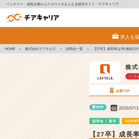
ベンチャー・成長企業からスカウトがもらえる就活サイト「チアキャリア」
株
式
求人を
会
社
HOME
＞
株式会社ラフテルズ
＞
説明会一覧
＞
【27卒】成長率は3年連続1
ラ
フ
テ
株式
ル
＋ フ
ズ
の
説
企業TOP
明
会
受付中
2025/07/
詳
細
説明会
新卒
2026年
|
ベ
【27卒】成長
ン