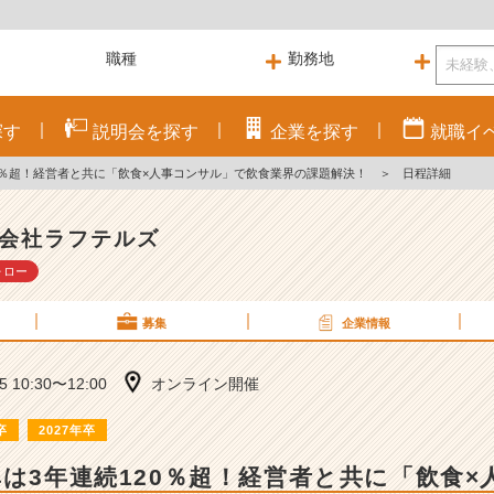
探す
説明会を
探す
企業を
探す
就職
イ
20％超！経営者と共に「飲食×人事コンサル」で飲食業界の課題解決！
＞
日程詳細
会社ラフテルズ
ォロー
募集
企業情報
15 10:30〜12:00
オンライン開催
卒
2027年卒
率は3年連続120％超！経営者と共に「飲食