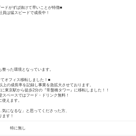
ピードがずば抜けて早いことが特徴■
入社員は猛スピードで成長中！
も整った環境となっています。
けてオフィス移転しました！■
％以上の成長率を記録し事業を急拡大させております。
月末に東京駅から徒歩2分の『常盤橋タワー』に移転しました！！
食堂スペースではフード・ドリンク無料！
に使えます。
…気になるな」と思ってくださった方、
ります！
特に無し