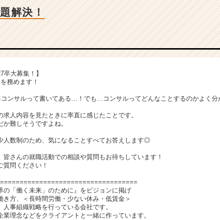
題解決！
7卒大募集！】
会を務めます！
事コンサルって書いてある…！でも…コンサルってどんなことするのかよく分
の求人内容を見たときに率直に感じたことです。
だか難しそうですよね。
少人数制のため、気になることすべてお答えします◎
、皆さんの就職活動での相談や質問もお待ちしています！
ご質問ください！
===================================
界の「働く未来」のために』をビジョンに掲げ
働き方、＜長時間労働・少ない休み・低賃金＞
、人事組織戦略を行っている会社です。
企業理念などをクライアントと一緒に作っています。