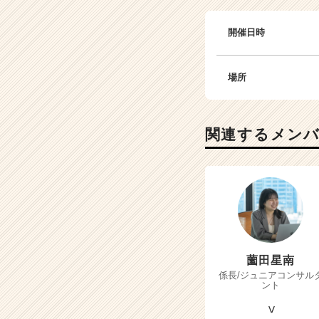
開催日時
場所
関連するメン
薗田星南
係長/ジュニアコンサル
ント