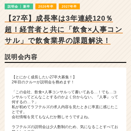
ャ
説明会
新卒
2026年卒
2027年卒
ー・
成
【27卒】成長率は3年連続120％
長
企
超！経営者と共に「飲食×人事コン
業
か
サル」で飲食業界の課題解決！
ら
ス
説明会内容
カ
ウ
ト
が
【とにかく成長したい27卒大募集！】
届
2年目のクルーが説明会を務めます！
く
「この会社、飲食×人事コンサルって書いてある…！でも…コ
就
ンサルってどんなことするのかよく分からない。『人事』って
活
何するの…？」
サ
私が初めてラフテルズの求人内容を見たときに率直に感じたこ
とです。
イ
会社情報を見てもなんだか難しそうですよね。
ト
チ
ラフテルズの説明会は少人数制のため、気になることすべてお
ア