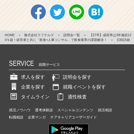
HOME
＞
株式会社ラフテルズ
＞
説明会一覧
＞
【27卒】成長率は3年連続12
0％超！経営者と共に「飲食×人事コンサル」で飲食業界の課題解決！
＞
日程詳細
SERVICE
就職サービス
求人を探す
説明会を探す
企業を探す
就職イベントを探す
タイムライン
適性検査
就活ノウハウ
選考体験談
スペシャルコンテンツ
就活相談
転職相談
企業マンガ
チアキャリアユーザーガイド