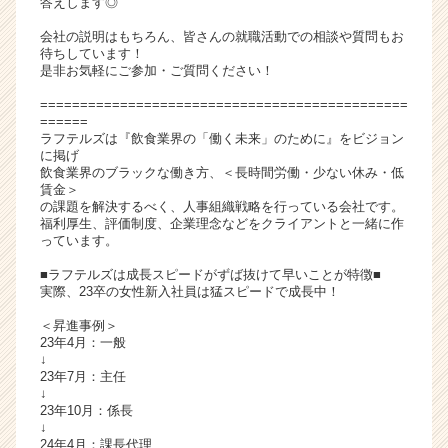
答えします◎
キ
会社の説明はもちろん、皆さんの就職活動での相談や質問もお
ャ
待ちしています！
リ
是非お気軽にご参加・ご質問ください！
ア
（C
==============================================
======
h
ラフテルズは『飲食業界の「働く未来」のために』をビジョン
e
に掲げ
e
飲食業界のブラックな働き方、＜長時間労働・少ない休み・低
r
賃金＞
の課題を解決するべく、人事組織戦略を行っている会社です。
C
福利厚生、評価制度、企業理念などをクライアントと一緒に作
a
っています。
r
e
■ラフテルズは成長スピードがずば抜けて早いことが特徴■
実際、23卒の女性新入社員は猛スピードで成長中！
e
r）
＜昇進事例＞
23年4月：一般
↓
23年7月：主任
↓
23年10月：係長
↓
24年4月：課長代理