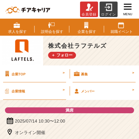
MENU
会員登録
ログイン
株
式
会
求人を
探す
説明会を
探す
企業を
探す
就職
イベント
社
ラ
株式会社ラフテルズ
フ
＋ フォロー
テ
ル
ズ
>
>
企業TOP
募集
の
説
明
>
>
企業情報
メンバー
会
詳
細
満席
|
ベ
2025/07/14 10:30〜12:00
ン
オンライン開催
チ