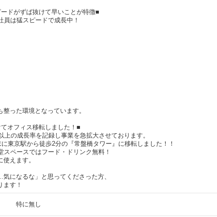
ピードがずば抜けて早いことが特徴■
入社員は猛スピードで成長中！
も整った環境となっています。
けてオフィス移転しました！■
％以上の成長率を記録し事業を急拡大させております。
月末に東京駅から徒歩2分の『常盤橋タワー』に移転しました！！
食堂スペースではフード・ドリンク無料！
に使えます。
…気になるな」と思ってくださった方、
ります！
特に無し