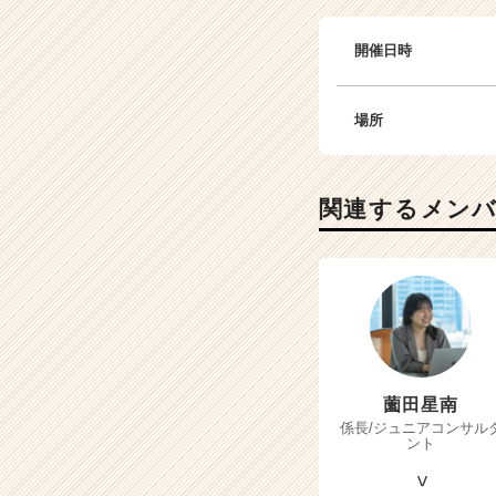
開催日時
場所
関連するメン
薗田星南
係長/ジュニアコンサル
ント