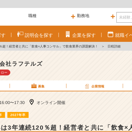
探す
説明会を
探す
企業を
探す
就職
イ
20％超！経営者と共に「飲食×人事コンサル」で飲食業界の課題解決！
＞
日程詳細
会社ラフテルズ
ォロー
募集
企業情報
 16:00〜17:30
オンライン開催
卒
2027年卒
率は3年連続120％超！経営者と共に「飲食