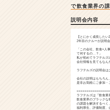
チ
で飲食業界の課
ャ
ー・
成
説明会内容
長
企
業
【とにかく成長したい2
か
2年目のクルーが説明
ら
ス
「この会社、飲食×人
て何するの…？」
カ
私が初めてラフテルズ
ウ
会社情報を見てもなん
ト
が
ラフテルズの説明会は
届
会社の説明はもちろん
く
是非お気軽にご参加・
就
活
=================
ラフテルズは『飲食業
サ
飲食業界のブラックな
イ
の課題を解決するべく
ト
福利厚生、評価制度、