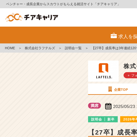
ベンチャー・成長企業からスカウトがもらえる就活サイト「チアキャリア」
株
式
求人を
会
社
HOME
＞
株式会社ラフテルズ
＞
説明会一覧
＞
【27卒】成長率は3年連続1
ラ
フ
テ
株式
ル
＋ フ
ズ
の
説
企業TOP
明
会
満席
2025/05/23
詳
細
説明会
新卒
2026年
|
ベ
【27卒】成長
ン