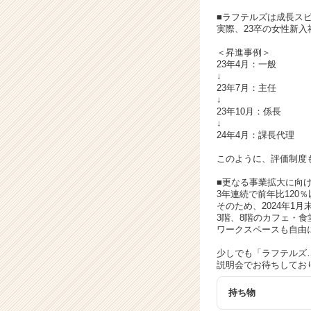
チ
ア
■ラフテルズは成長ス
実際、23卒の女性新
キ
ャ
＜昇進事例＞
リ
23年4月：一般
ア
↓
23年7月：主任
（C
↓
h
23年10月：係長
e
↓
e
24年4月：課長代理
r
このように、評価制度
C
a
■更なる事業拡大に向
r
3年連続で前年比120
そのため、2024年1
e
3階、8階のカフェ・
e
ワークスペースも自由
r）
少しでも「ラフテルズ
説明会でお待ちしてお
持ち物