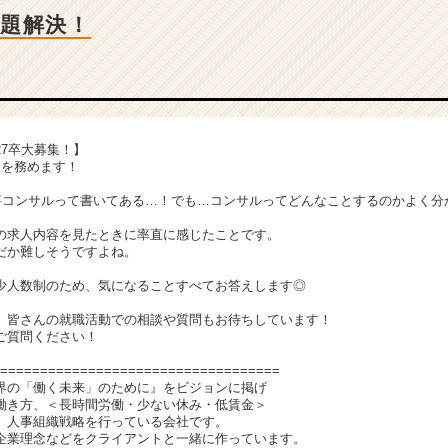
題解決！
7卒大募集！】
会を務めます！
事コンサルって書いてある…！でも…コンサルってどんなことするのかよく分
の求人内容を見たときに率直に感じたことです。
だか難しそうですよね。
少人数制のため、気になることすべてお答えします◎
、皆さんの就職活動での相談や質問もお待ちしています！
ご質問ください！
===================================
界の「働く未来」のために』をビジョンに掲げ
働き方、＜長時間労働・少ない休み・低賃金＞
、人事組織戦略を行っている会社です。
企業理念などをクライアントと一緒に作っています。