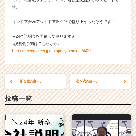
ベ
す。
ン
チ
インドア派vsアウトドア派の話で盛り上がったそうです！
ャ
ー・
★24卒説明会を開催しております★
成
↓説明会予約はこちらから↓
長
企
https://cheercareer.jp/company/seminar/4422
業
か
ら
ス
前の記事へ
次の記事へ
カ
ウ
ト
投稿一覧
が
届
く
就
活
サ