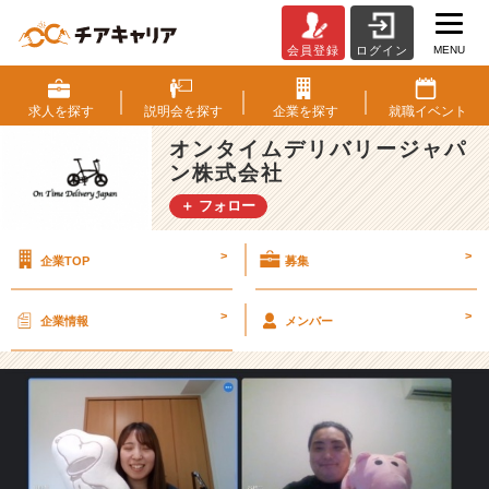
MENU
会員登録
ログイン
６
月
の
求人を
探す
説明会を
探す
企業を
探す
就職
イベント
シ
オンタイムデリバリージャパ
ャ
ン株式会社
ッ
フ
＋ フォロー
ル
ラ
>
>
企業TOP
募集
ン
チ
V
>
>
企業情報
メンバー
o
l.
４
【オ
ン
タ
イ