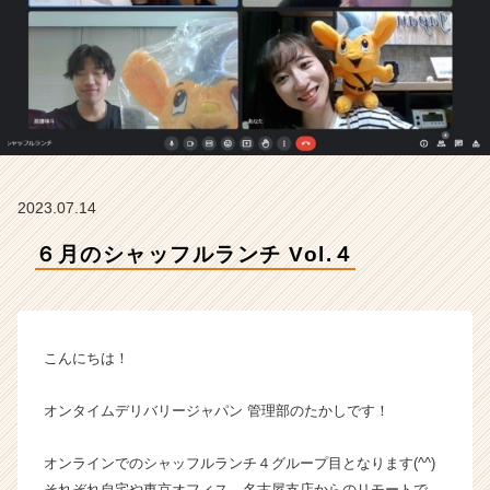
ム
デ
リ
バ
リ
ー
ジ
ャ
パ
2023.07.14
ン
株
６月のシャッフルランチ Vol.４
式
会
社
の
タ
こんにちは！
イ
ム
オンタイムデリバリージャパン 管理部のたかしです！
ラ
イ
オンラインでのシャッフルランチ４グループ目となります(^^)
ン】
|
それぞれ自宅や東京オフィス、名古屋支店からのリモートで