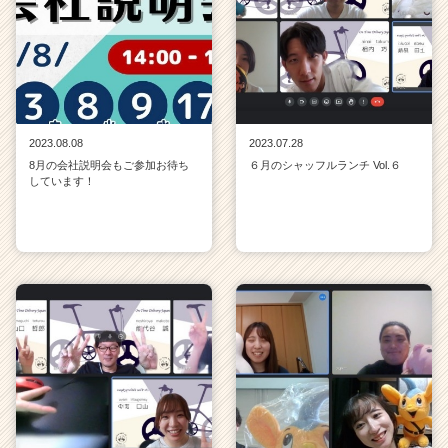
イ
ト
チ
ア
キ
ャ
リ
2023.08.08
2023.07.28
ア
8月の会社説明会もご参加お待ち
６月のシャッフルランチ Vol.６
（C
しています！
h
e
e
r
C
a
r
e
e
r）