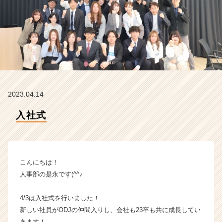
会
社
の
タ
イ
ム
ラ
イ
ン】
2023.04.14
|
ベ
入社式
ン
チ
ャ
ー・
成
こんにちは！
長
人事部の是永です(^^♪
企
業
4/3は入社式を行いました！
か
新しい社員がODJの仲間入りし、会社も23卒も共に成長してい
ら
ス
きます！