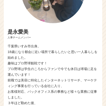
r
C
a
r
e
e
是永愛美
r）
人事チームメンバー
千葉県いすみ市出身。
18歳になり都会に近い場所で暮らしたいと思い一人暮らしを
始めました。
趣味はプロ野球観戦です！
プロ野球は学生のころからファンで今でも休日は球場に足を
運んでいます！
前職では美容に特化したインターネットリサーチ、マーケテ
ィング事業を行っている会社に入り、
お客様対応、バックオフィス系の事務など様々な業務に従事
しました。
３年ほど勤めた後、