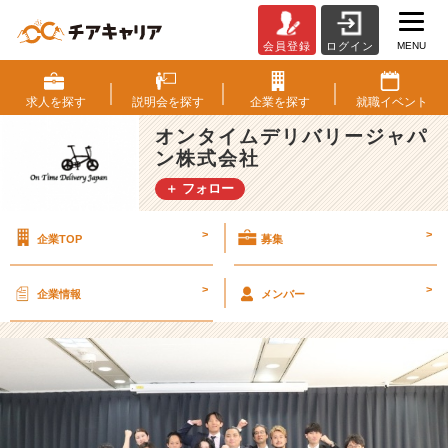
MENU
会員登録
ログイン
入
社
式
求人を
探す
説明会を
探す
企業を
探す
就職
イベント
【オ
オンタイムデリバリージャパ
ン
ン株式会社
タ
イ
＋ フォロー
ム
デ
>
>
企業TOP
募集
リ
バ
リ
>
>
企業情報
メンバー
ー
ジ
ャ
パ
ン
株
式