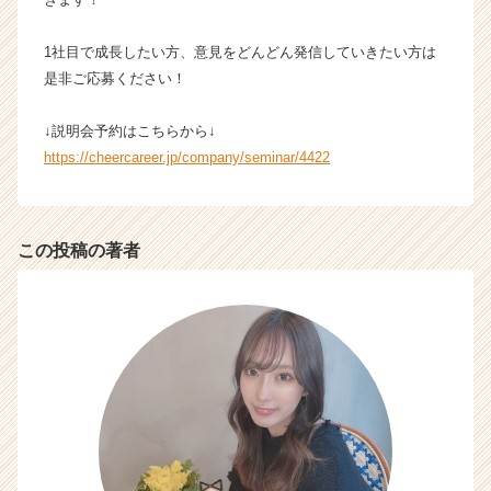
カ
ウ
1社目で成長したい方、意見をどんどん発信していきたい方は
ト
是非ご応募ください！
が
届
↓説明会予約はこちらから↓
く
https://cheercareer.jp/company/seminar/4422
就
活
サ
イ
この投稿の著者
ト
チ
ア
キ
ャ
リ
ア
（C
h
e
e