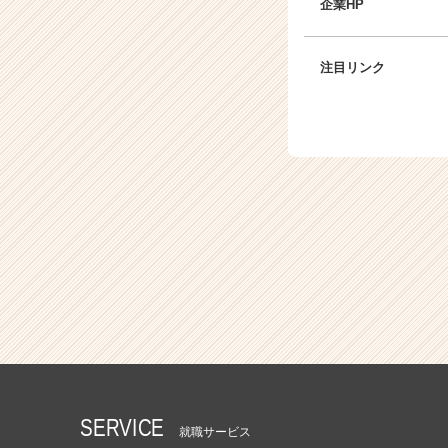
企業HP
h
e
e
注目リンク
r
C
a
r
e
e
r）
SERVICE
就職サービス