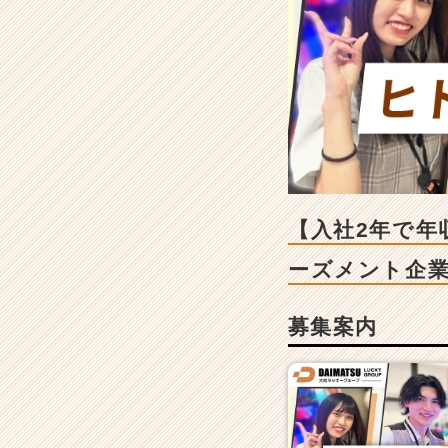
収
5
0
0
万・
役
職
次
第
で
1
【入社2年で年
0
0
ーズメント企
0
万！】
募集案内
※
業
績
伸
長