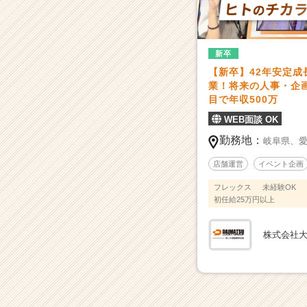
中
の
ア
ミ
新卒
ュ
【新卒】42年安定
ー
業！将来の人事・企
ズ
目で年収500万
メ
ン
WEB面談 OK
ト
勤務地：
岐阜県、
企
業！
店舗運営
イベント企画
|
フレックス
未経験OK
ベ
初任給25万円以上
ン
チ
ャ
株式会社
ー・
成
長
企
業