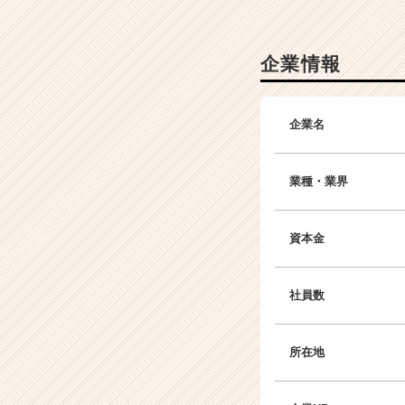
か
ら
ス
企業情報
カ
ウ
ト
企業名
が
届
く
業種・業界
就
活
サ
資本金
イ
ト
チ
社員数
ア
キ
ャ
所在地
リ
ア
（C