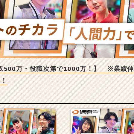
収500万・役職次第で1000万！】 ※業績
業！