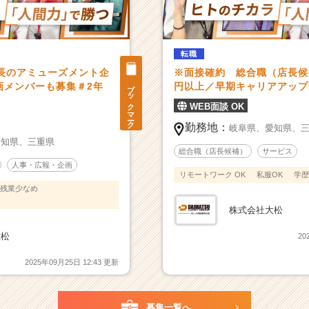
転職
成長のアミューズメント企
※面接確約 総合職（店長候
ブックマーク
画メンバーも募集＃2年
円以上／早期キャリアアップ
WEB面談 OK
勤務地：
岐阜県、
愛知県、
愛知県、
三重県
総合職（店長候補）
サービス
人事・広報・企画
リモートワーク OK
私服OK
学歴
残業少なめ
株式会社大松
大松
20
2025年09月25日 12:43 更新
募集一覧へ