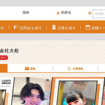
探す
説明会を
探す
企業を
探す
就職
イ
会社大松
ォロー
募集
企業情報