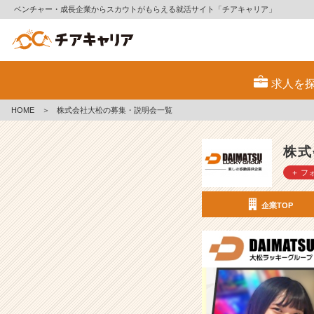
ベンチャー・成長企業からスカウトがもらえる就活サイト「チアキャリア」
株
式
求人を
会
社
HOME
＞
株式会社大松の募集・説明会一覧
大
松
の
株式
採
＋ フ
用/
求
人
企業TOP
-
【入
社
2
年
で
年