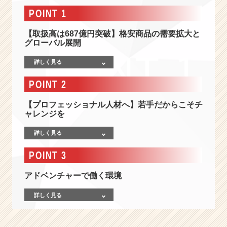
グ
POINT 1
ロ
ー
【取扱高は687億円突破】格安商品の需要拡大と
ス
グローバル展開
上
場】
詳しく見る
累
計
POINT 2
D
L
【プロフェッショナル人材へ】若手だからこそチ
数
ャレンジを
1
9
詳しく見る
0
0
POINT 3
万
突
アドベンチャーで働く環境
破！
s
詳しく見る
k
y
t