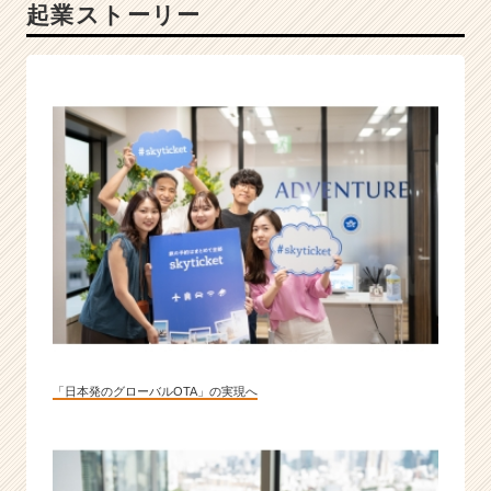
起業ストーリー
i
c
k
e
t
運
営
会
社
で
共
に
冒
険
へ
繰
り
「日本発のグローバルOTA」の実現へ
出
そ
う！
|