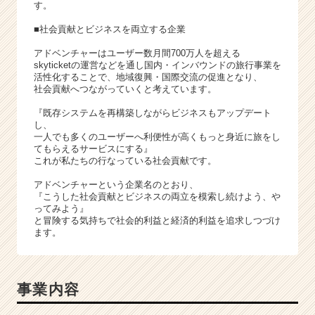
イ
す。
ト
■社会貢献とビジネスを両立する企業
チ
ア
アドベンチャーはユーザー数月間700万人を超える
キ
skyticketの運営などを通し国内・インバウンドの旅行事業を
ャ
活性化することで、地域復興・国際交流の促進となり、
社会貢献へつながっていくと考えています。
リ
ア
『既存システムを再構築しながらビジネスもアップデート
（C
し、
h
一人でも多くのユーザーへ利便性が高くもっと身近に旅をし
てもらえるサービスにする』
e
これが私たちの行なっている社会貢献です。
e
r
アドベンチャーという企業名のとおり、
C
『こうした社会貢献とビジネスの両立を模索し続けよう、や
ってみよう』
a
と冒険する気持ちで社会的利益と経済的利益を追求しつづけ
r
ます。
e
e
r）
事業内容