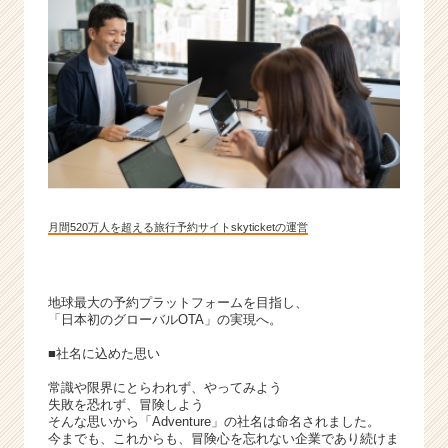
ベ
ン
チ
ャ
ー・
成
長
企
業
か
ら
月間520万人を超える旅行予約サイトskyticketの運営
ス
カ
ウ
地球最大の予約プラットフォームを目指し、
ト
「日本初のグローバルOTA」の実現へ。
が
届
■社名に込めた思い
く
常識や限界にとらわれず、やってみよう
就
失敗を恐れず、冒険しよう
活
そんな思いから「Adventure」の社名は命名されました。
サ
今までも、これからも、冒険心を忘れない企業であり続けま