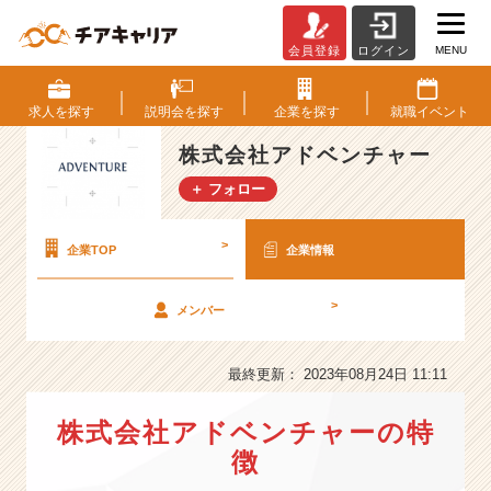
MENU
会員登録
ログイン
株
式
会
求人を
探す
説明会を
探す
企業を
探す
就職
イベント
社
ア
株式会社アドベンチャー
ド
＋ フォロー
ベ
ン
チ
>
企業TOP
企業情報
ャ
ー
>
メンバー
の
会
社
最終更新： 2023年08月24日 11:11
情
報
株式会社アドベンチャーの特
-
【東
徴
証