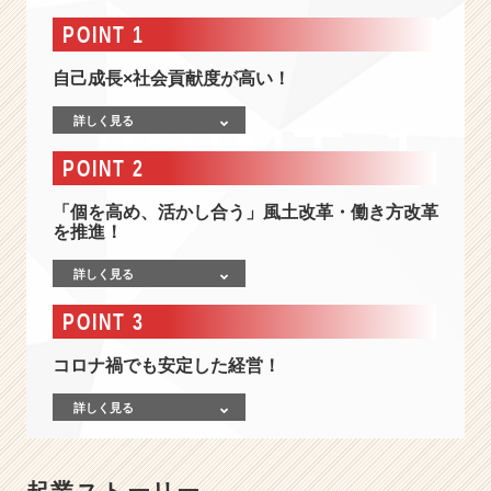
情
報
POINT 1
-
プ
自己成長×社会貢献度が高い！
ラ
イ
詳しく見る
ム
POINT 2
上
場
「個を高め、活かし合う」風土改革・働き方改革
専
を推進！
門
商
詳しく見る
社！
9
POINT 3
5
年
コロナ禍でも安定した経営！
の
歴
詳しく見る
史
を
持
つ