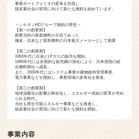
届
事業ポートフォリオの変革を目指し、
く
脱炭素社会の実現に向けて新たな挑戦を始めています。
就
活
～シナネンHDグループ挑戦の歴史～
サ
【第一の創業期】
イ
創業当時の家庭燃料の主役であった
ト
煉炭・豆炭など固形燃料の日本最大メーカーとして創業
チ
【第二の創業期】
ア
1950年代に石油とLPガスの販売を開始。
キ
1980年代には全国的な販売網の強化により、日本屈指の総
ャ
合燃料商社へ成長。
また、2000年代にはシステム事業や建物維持管理事業、
リ
電力事業などを開始し、事業領域の多角化を推進。
ア
（C
【第三の創業期】
h
地球温暖化の影響が顕在化し、エネルギー供給の変革が求め
られる時代。
e
当社も再生可能エネルギー事業などを推進し、
e
脱炭素社会の実現に向けて新たな挑戦を開始。
r
C
a
r
事業内容
e