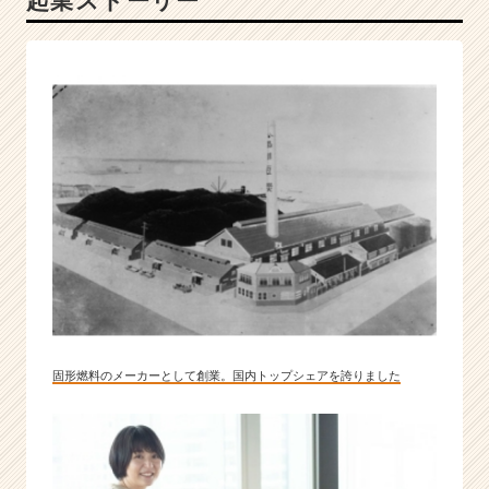
起業ストーリー
当
社
で、
将
来
の
経
営
人
財
候
補
と
し
て
成
固形燃料のメーカーとして創業。国内トップシェアを誇りました
長
し、
挑
戦
し