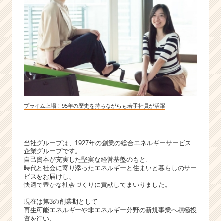
ま
せ
ん
か？
|
ベ
ン
チ
ャ
ー・
プライム上場！95年の歴史を持ちながらも若手社員が活躍
成
長
企
業
当社グループは、1927年の創業の総合エネルギーサービス
か
企業グループです。
自己資本が充実した堅実な経営基盤のもと、
ら
時代と社会に寄り添ったエネルギーと住まいと暮らしのサー
ス
ビスをお届けし、
カ
快適で豊かな社会づくりに貢献してまいりました。
ウ
現在は第3の創業期として
ト
再生可能エネルギーや非エネルギー分野の新規事業へ積極投
が
資を行い、