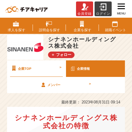
MENU
会員登録
ログイン
シ
ナ
ネ
求人を
探す
説明会を
探す
企業を
探す
就職
イベント
ン
シナネンホールディング
ホ
ス株式会社
ー
ル
＋ フォロー
デ
ィ
>
企業TOP
企業情報
ン
グ
ス
>
メンバー
株
式
最終更新： 2023年08月31日 09:14
会
社
の
シナネンホールディングス株
会
式会社の特徴
社