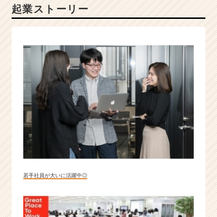
起業ストーリー
期
連
続
増
収
増
益
◎
圧
倒
的
ナ
ン
バ
ー
ワ
ン
若手社員が大いに活躍中◎
の
価
値
を