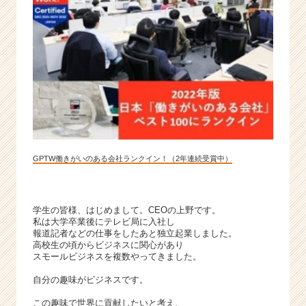
提
供
す
る
多
事
業
企
業
|
ベ
GPTW働きがいのある会社ランクイン！（2年連続受賞中）
ン
チ
ャ
ー・
学生の皆様、はじめまして。CEOの上野です。
私は大学卒業後にテレビ局に入社し
成
報道記者などの仕事をしたあと独立起業しました。
長
高校生の頃からビジネスに関心があり
企
スモールビジネスを複数やってきました。
業
自分の趣味がビジネスです。
か
ら
この趣味で世界に貢献したいと考え、