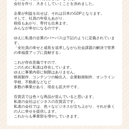
ス
会社を作り、大きくしていくことを決めました。
カ
ウ
企業が利益を出せば、それは日本のGDPとなります。
そして、社員の年収もあがり、
ト
税収もあがり、寄付も出来ます。
が
みんなが幸せになるのです。
届
く
ゆえに私達の企業のパーパスは下記のように定義されていま
す。
就
「全社員の幸せと成長を追求しながら社会課題の解決で世界
活
の幸福度アップに貢献する」
サ
イ
これが存在意義ですので、
このために私達は存在しています。
ト
ゆえに事業内容に制限はありません。
チ
映画製作、コンテンツの輸出入、企業動画制作、オンライン
ア
学校、不動産などなど
キ
多数の事業があり、現在も拡大中です。
ャ
百貨店では色々な商品が並んでいると思います。
リ
私達の会社はビジネスの百貨店です。
ア
私達の会社では、色々なビジネスが立ち上がり、それが多く
（C
の人に幸せを提供します。
h
これからも事業部を増やしていきます。
e
e