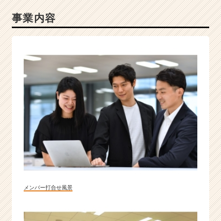
r
事業内容
C
a
r
e
e
r）
メンバー打合せ風景