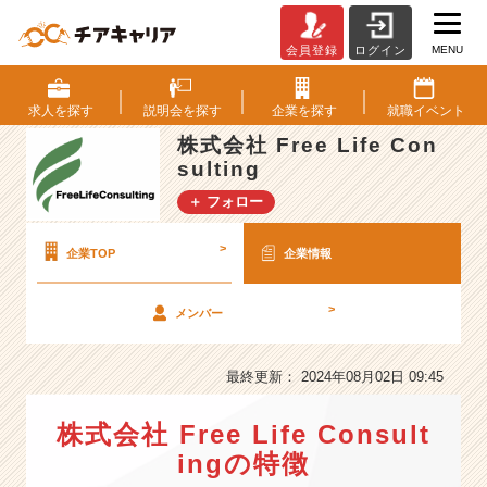
MENU
会員登録
ログイン
株
式
会
求人を
探す
説明会を
探す
企業を
探す
就職
イベント
社
株式会社 Free Life Con
F
sulting
r
e
＋ フォロー
e
L
>
企業TOP
企業情報
i
f
e
>
メンバー
C
o
最終更新： 2024年08月02日 09:45
n
s
u
株式会社 Free Life Consult
l
ingの特徴
t