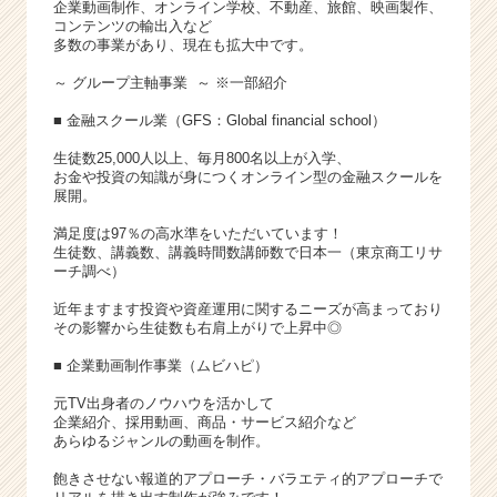
企業動画制作、オンライン学校、不動産、旅館、映画製作、
コンテンツの輸出入など
多数の事業があり、現在も拡大中です。
～ グループ主軸事業 ～ ※一部紹介
■ 金融スクール業（GFS：Global financial school）
生徒数25,000人以上、毎月800名以上が入学、
お金や投資の知識が身につくオンライン型の金融スクールを
展開。
満足度は97％の高水準をいただいています！
生徒数、講義数、講義時間数講師数で日本一（東京商工リサ
ーチ調べ）
近年ますます投資や資産運用に関するニーズが高まっており
その影響から生徒数も右肩上がりで上昇中◎
■ 企業動画制作事業（ムビハピ）
元TV出身者のノウハウを活かして
企業紹介、採用動画、商品・サービス紹介など
あらゆるジャンルの動画を制作。
飽きさせない報道的アプローチ・バラエティ的アプローチで