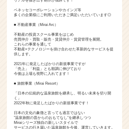
リアルを描き出す制作が強みです！
ベネッセコーポレーションやカインズ等
多くの企業様にご利用いただきご満足いただいています◎
■ 不動産事業（Mirai Arc）
不動産の投資スクール事業をはじめ
売買仲介・買取・販売・賃貸仲介・賃貸管理を展開。
これらの事業を通して
不動産×テクノロジーを掛け合わせた革新的なサービスを提
供します。
2021年に発足したばかりの新規事業ですが
「売上」「利益」とも順調に伸びており
今後は上場も視野に入れてます！
■ 旅館事業（Mirai Resort）
「日本の伝統的な温泉旅館を継承し、明るい未来を切り開
く」
2022年秋に発足したばかりの新規事業です！
日本の文化の象徴と言っても過言ではない
”温泉旅館の昔からのおもてなし“を継承しつつ
Miraiシリーズ独自の新しいスタイルで
サービスの行き届いた温泉旅館を今後、運営していきます。