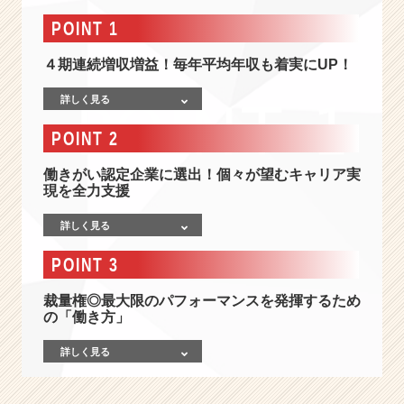
i
n
POINT 1
g
の
４期連続増収増益！毎年平均年収も着実にUP！
会
社
詳しく見る
情
POINT 2
報
-
働きがい認定企業に選出！個々が望むキャリア実
【2
現を全力支援
4
卒
詳しく見る
／
経
POINT 3
営
幹
裁量権◎最大限のパフォーマンスを発揮するため
部
の「働き方」
候
補
詳しく見る
募
集】
5