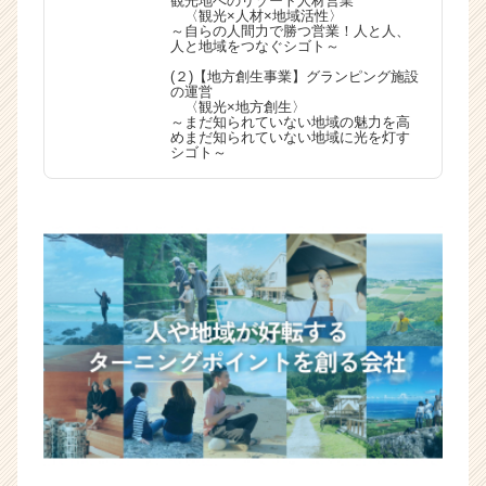
観光地へのリゾート人材営業
〈観光×人材×地域活性〉
～自らの人間力で勝つ営業！人と人、
人と地域をつなぐシゴト～
(２)【地方創生事業】グランピング施設
の運営
〈観光×地方創生〉
～まだ知られていない地域の魅力を高
めまだ知られていない地域に光を灯す
シゴト～