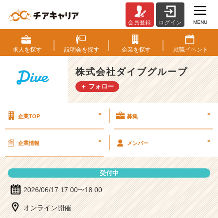
MENU
会員登録
ログイン
株
式
会
求人を
探す
説明会を
探す
企業を
探す
就職
イベント
社
ダ
株式会社ダイブグループ
イ
＋ フォロー
ブ
グ
ル
>
>
企業TOP
募集
ー
プ
の
>
>
企業情報
メンバー
説
明
会
受付中
詳
細
2026/06/17 17:00〜18:00
|
オンライン開催
ベ