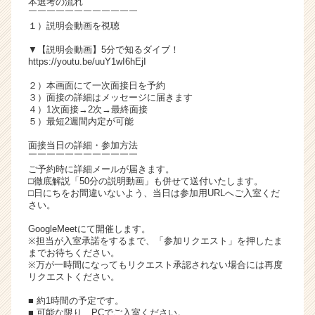
本選考の流れ
チ
￣￣￣￣￣￣￣￣￣￣￣￣
１）説明会動画を視聴
ア
キ
▼【説明会動画】5分で知るダイブ！
ャ
https://youtu.be/uuY1wI6hEjI
リ
２）本画面にて一次面接日を予約
ア
３）面接の詳細はメッセージに届きます
（C
４）1次面接→2次→最終面接
h
５）最短2週間内定が可能
e
面接当日の詳細・参加方法
e
￣￣￣￣￣￣￣￣￣￣￣￣
r
ご予約時に詳細メールが届きます。
C
□徹底解説「50分の説明動画」も併せて送付いたします。
a
□日にちをお間違いないよう、当日は参加用URLへご入室くだ
さい。
r
e
GoogleMeetにて開催します。
e
※担当が入室承諾をするまで、「参加リクエスト」を押したま
r）
までお待ちください。
※万が一時間になってもリクエスト承認されない場合には再度
リクエストください。
■ 約1時間の予定です。
■ 可能な限り、PCでご入室ください。