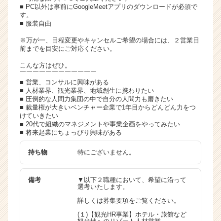
■ PC以外は事前にGoogleMeetアプリのダウンロードが必須で
す。
■ 服装自由
※万が一、日程変更やキャンセルご希望の場合には、２営業日
前までを目安にご対応ください。
こんな方はぜひ。
￣￣￣￣￣￣￣￣￣￣￣￣
■ 営業、コンサルに興味がある
■ 人材業界、観光業界、地域創生に携わりたい
■ 圧倒的な人間力集団の中で自分の人間力も磨きたい
■ 裁量権が大きいベンチャー企業で1年目からどんどん力をつ
けていきたい
■ 20代で組織のマネジメントや事業企画をやってみたい
■ 将来起業にちょっぴり興味がある
持ち物
特にございません。
備考
▼以下２職種において、希望に沿って
選考いたします。
詳しくは募集要項をご覧ください。
(１)【観光HR事業】ホテル・旅館など