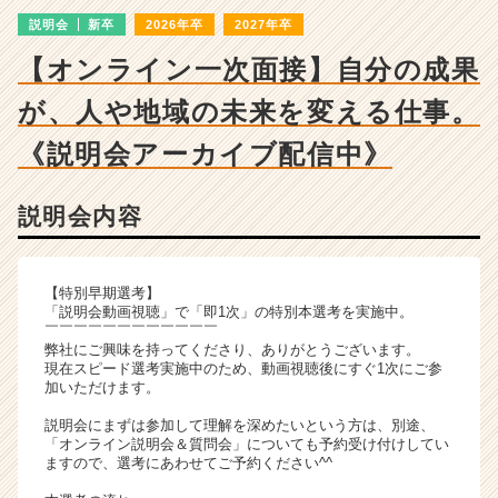
ン
説明会
新卒
2026年卒
2027年卒
チ
ャ
【オンライン一次面接】自分の成果
ー・
成
が、人や地域の未来を変える仕事。
長
企
《説明会アーカイブ配信中》
業
か
説明会内容
ら
ス
カ
ウ
【特別早期選考】
ト
「説明会動画視聴」で「即1次」の特別本選考を実施中。
￣￣￣￣￣￣￣￣￣￣￣￣
が
弊社にご興味を持ってくださり、ありがとうございます。
届
現在スピード選考実施中のため、動画視聴後にすぐ1次にご参
く
加いただけます。
就
説明会にまずは参加して理解を深めたいという方は、別途、
活
「オンライン説明会＆質問会」についても予約受け付けしてい
サ
ますので、選考にあわせてご予約ください^^
イ
ト