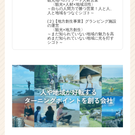
観光地へのリゾート人材営業
〈観光×人材×地域活性〉
～自らの人間力で勝つ営業！人と人、
人と地域をつなぐシゴト～
(２)【地方創生事業】グランピング施設
の運営
〈観光×地方創生〉
～まだ知られていない地域の魅力を高
めまだ知られていない地域に光を灯す
シゴト～