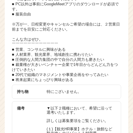
■ PC以外は事前にGoogleMeetアプリのダウンロードが必須で
す。
■ 服装自由
※万が一、日程変更やキャンセルご希望の場合には、２営業日
前までを目安にご対応ください。
こんな方はぜひ。
￣￣￣￣￣￣￣￣￣￣￣￣
■ 営業、コンサルに興味がある
■ 人材業界、観光業界、地域創生に携わりたい
■ 圧倒的な人間力集団の中で自分の人間力も磨きたい
■ 裁量権が大きいベンチャー企業で1年目からどんどん力をつ
けていきたい
■ 20代で組織のマネジメントや事業企画をやってみたい
■ 将来起業にちょっぴり興味がある
持ち物
特にございません。
備考
▼以下２職種において、希望に沿って
選考いたします。
詳しくは募集要項をご覧ください。
(１)【観光HR事業】ホテル・旅館など