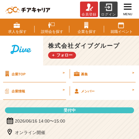
MENU
会員登録
ログイン
株
式
会
求人を
探す
説明会を
探す
企業を
探す
就職
イベント
社
ダ
株式会社ダイブグループ
イ
＋ フォロー
ブ
グ
ル
>
>
企業TOP
募集
ー
プ
の
>
>
企業情報
メンバー
説
明
会
受付中
詳
細
2026/06/16 14:00〜15:00
|
オンライン開催
ベ