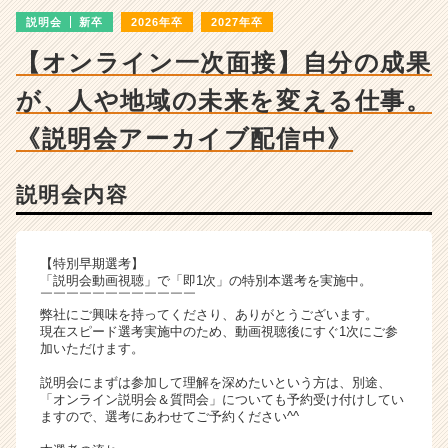
ン
説明会
新卒
2026年卒
2027年卒
チ
ャ
【オンライン一次面接】自分の成果
ー・
成
が、人や地域の未来を変える仕事。
長
企
《説明会アーカイブ配信中》
業
か
説明会内容
ら
ス
カ
ウ
【特別早期選考】
ト
「説明会動画視聴」で「即1次」の特別本選考を実施中。
￣￣￣￣￣￣￣￣￣￣￣￣
が
弊社にご興味を持ってくださり、ありがとうございます。
届
現在スピード選考実施中のため、動画視聴後にすぐ1次にご参
く
加いただけます。
就
説明会にまずは参加して理解を深めたいという方は、別途、
活
「オンライン説明会＆質問会」についても予約受け付けしてい
サ
ますので、選考にあわせてご予約ください^^
イ
ト