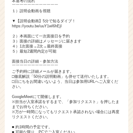
本選考の流れ
チ
￣￣￣￣￣￣￣￣￣￣￣￣
１）説明会動画を視聴
ア
キ
▼【説明会動画】5分で知るダイブ！
ャ
https://youtu.be/uuY1wI6hEjI
リ
２）本画面にて一次面接日を予約
ア
３）面接の詳細はメッセージに届きます
（C
４）1次面接→2次→最終面接
h
５）最短2週間内定が可能
e
面接当日の詳細・参加方法
e
￣￣￣￣￣￣￣￣￣￣￣￣
r
ご予約時に詳細メールが届きます。
C
□徹底解説「50分の説明動画」も併せて送付いたします。
a
□日にちをお間違いないよう、当日は参加用URLへご入室くだ
さい。
r
e
GoogleMeetにて開催します。
e
※担当が入室承諾をするまで、「参加リクエスト」を押したま
r）
までお待ちください。
※万が一時間になってもリクエスト承認されない場合には再度
リクエストください。
■ 約1時間の予定です。
■ 可能な限り、PCでご入室ください。