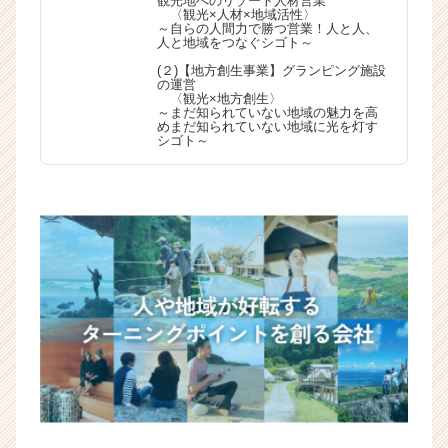
観光地へのリゾート人材営業
〈観光×人材×地域活性〉
～自らの人間力で勝つ営業！人と人、
人と地域をつなぐシゴト～
(２)【地方創生事業】グランピング施設
の運営
〈観光×地方創生〉
～まだ知られていない地域の魅力を高
めまだ知られていない地域に光を灯す
シゴト～