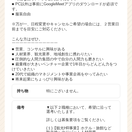
■ PC以外は事前にGoogleMeetアプリのダウンロードが必須で
す。
■ 服装自由
※万が一、日程変更やキャンセルご希望の場合には、２営業日
前までを目安にご対応ください。
こんな方はぜひ。
￣￣￣￣￣￣￣￣￣￣￣￣
■ 営業、コンサルに興味がある
■ 人材業界、観光業界、地域創生に携わりたい
■ 圧倒的な人間力集団の中で自分の人間力も磨きたい
■ 裁量権が大きいベンチャー企業で1年目からどんどん力をつ
けていきたい
■ 20代で組織のマネジメントや事業企画をやってみたい
■ 将来起業にちょっぴり興味がある
持ち物
特にございません。
備考
▼以下２職種において、希望に沿って
選考いたします。
詳しくは募集要項をご覧ください。
(１)【観光HR事業】ホテル・旅館など