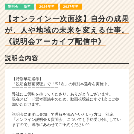
ン
説明会
新卒
2026年卒
2027年卒
チ
ャ
【オンライン一次面接】自分の成果
ー・
成
が、人や地域の未来を変える仕事。
長
企
《説明会アーカイブ配信中》
業
か
説明会内容
ら
ス
カ
ウ
【特別早期選考】
ト
「説明会動画視聴」で「即1次」の特別本選考を実施中。
￣￣￣￣￣￣￣￣￣￣￣￣
が
弊社にご興味を持ってくださり、ありがとうございます。
届
現在スピード選考実施中のため、動画視聴後にすぐ1次にご参
く
加いただけます。
就
説明会にまずは参加して理解を深めたいという方は、別途、
活
「オンライン説明会＆質問会」についても予約受け付けしてい
サ
ますので、選考にあわせてご予約ください^^
イ
ト