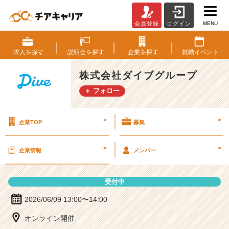
MENU
会員登録
ログイン
株
式
会
求人を
探す
説明会を
探す
企業を
探す
就職
イベント
社
ダ
株式会社ダイブグループ
イ
＋ フォロー
ブ
グ
ル
>
>
企業TOP
募集
ー
プ
の
>
>
企業情報
メンバー
説
明
会
受付中
詳
細
2026/06/09 13:00〜14:00
|
オンライン開催
ベ