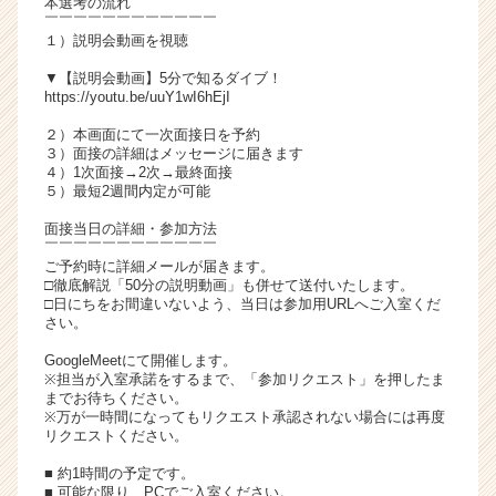
本選考の流れ
チ
￣￣￣￣￣￣￣￣￣￣￣￣
１）説明会動画を視聴
ア
キ
▼【説明会動画】5分で知るダイブ！
ャ
https://youtu.be/uuY1wI6hEjI
リ
２）本画面にて一次面接日を予約
ア
３）面接の詳細はメッセージに届きます
（C
４）1次面接→2次→最終面接
h
５）最短2週間内定が可能
e
面接当日の詳細・参加方法
e
￣￣￣￣￣￣￣￣￣￣￣￣
r
ご予約時に詳細メールが届きます。
C
□徹底解説「50分の説明動画」も併せて送付いたします。
a
□日にちをお間違いないよう、当日は参加用URLへご入室くだ
さい。
r
e
GoogleMeetにて開催します。
e
※担当が入室承諾をするまで、「参加リクエスト」を押したま
r）
までお待ちください。
※万が一時間になってもリクエスト承認されない場合には再度
リクエストください。
■ 約1時間の予定です。
■ 可能な限り、PCでご入室ください。