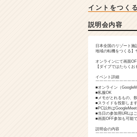
ベ
イントをつく
ン
チ
ャ
説明会内容
ー・
成
長
日本全国のリゾート施
企
地域の転機をつくる】
業
か
オンラインにて画面O
【ダイブではたらくお
ら
ス
イベント詳細
カ
￣￣￣￣￣￣￣￣￣￣
ウ
■オンライン（Google
■私服OK
ト
■メモがとれるもの、
が
■スライドを投影しま
届
■PC以外はGoogle
く
■当日の参加用URL
■画面OFF参加も可能
就
活
説明会の内容
サ
￣￣￣￣￣￣￣￣￣￣