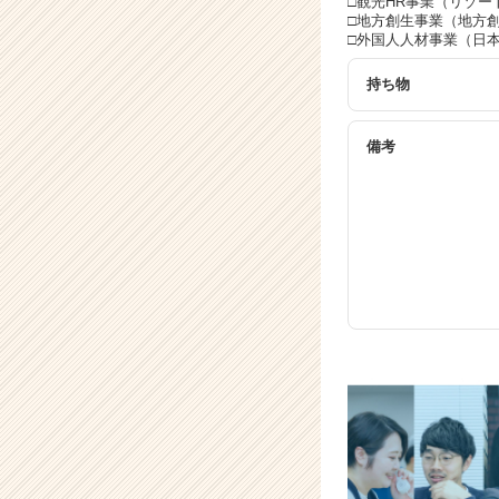
□観光HR事業（リゾ
□地方創生事業（地方
□外国人人材事業（日
持ち物
備考