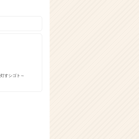
光を灯すシゴト～