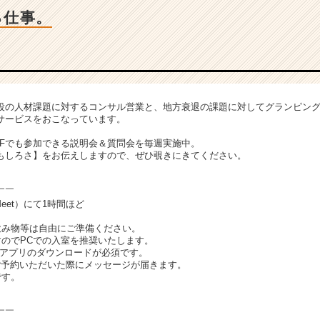
る仕事。
設の人材課題に対するコンサル営業と、地方衰退の課題に対してグランピン
サービスをおこなっています。
FFでも参加できる説明会＆質問会を毎週実施中。
もしろさ】をお伝えしますので、ぜひ覗きにきてください。
￣￣
Meet）にて1時間ほど
飲み物等は自由にご準備ください。
すのでPCでの入室を推奨いたします。
Meetアプリのダウンロードが必須です。
はご予約いただいた際にメッセージが届きます。
です。
￣￣