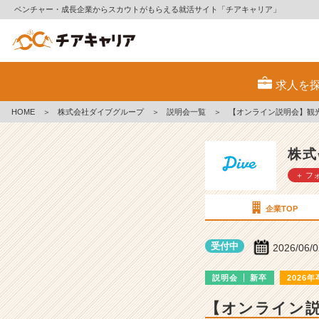
ベンチャー・成長企業からスカウトがもらえる就活サイト「チアキャリア」
株
式
求人を
会
社
HOME
＞
株式会社ダイブグループ
＞
説明会一覧
＞
【オンライン説明会】観光
ダ
イ
ブ
株式
グ
＋ フ
ル
ー
プ
企業TOP
の
説
受付中
2026/06/
明
会
説明会
新卒
2026年
詳
細
【オンライン説
|