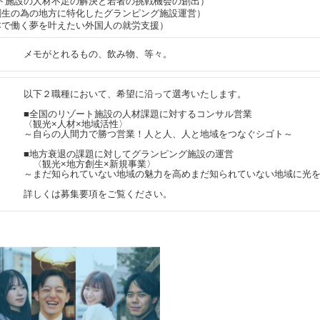
ート施設の人材不足の解決と若者の挑戦機会の創出）
創生の為の地方に特化したグランピング施設運営）
本で働く夢を叶えたい外国人の就労支援）
メモがとれるもの、飲み物、等々。
以下２職種において、希望に沿って選考いたします。
■全国のリゾート施設の人材課題に対するコンサル営業
〈観光×人材×地域活性〉
～自らの人間力で勝つ営業！人と人、人と地域をつなぐシゴト～
■地方衰退の課題に対してグランピング施設の運営
〈観光×地方創生×新規事業〉
～まだ知られていない地域の魅力を高めまだ知られていない地域に
詳しくは募集要項をご覧ください。