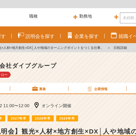
探す
説明会を
探す
企業を
探す
就職
イ
×人材×地方創生×DX│人や地域のターニングポイントをつくる仕事。
＞
日程詳細
会社ダイブグループ
ォロー
募集
企業情報
02 11:00〜12:00
オンライン開催
卒
2027年卒
2028年卒
2029年卒
明会】観光×人材×地方創生×DX│人や地域