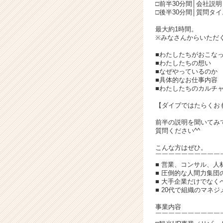
イ
□前半30分間│会社説明
ト
□後半30分間│質問タイ
チ
最大約1時間。
ア
※みなさんからいただ
キ
ャ
■わたしたちがおこな
■わたしたちの想い
リ
■なぜやっているのか
ア
■具体的なお仕事内容
（C
■わたしたちのカルチ
h
【ダイブではたらくお
e
e
前半の説明を聞いてみ
r
質問ください^^
C
こんな方はぜひ。
a
￣￣￣￣￣￣￣￣￣￣
r
■ 営業、コンサル、
e
■ 圧倒的な人間力集
e
■ 大手企業だけでな
r）
■ 20代で組織のマネ
事業内容
￣￣￣￣￣￣￣￣￣￣