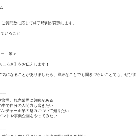
ム
くご質問数に応じて終了時刻が変動します。
っていること
ャー 等々…
もしろさ】をお伝えします！
て気になることがありましたら、些細なことでも聞きづらいことでも、ぜひ
￣￣
人材業界、観光業界に興味がある
団の中で自分の人間力も磨きたい
くベンチャー企業の魅力について知りたい
ジメントや事業企画をやってみたい
￣￣