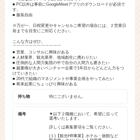
■ PC以外は事前にGoogleMeetアプリのダウンロードが必須で
す。
■ 服装自由
※万が一、日程変更やキャンセルご希望の場合には、２営業日
前までを目安にご対応ください。
こんな方はぜひ。
￣￣￣￣￣￣￣￣￣￣￣￣
■ 営業、コンサルに興味がある
■ 人材業界、観光業界、地域創生に携わりたい
■ 圧倒的な人間力集団の中で自分の人間力も磨きたい
■ 裁量権が大きいベンチャー企業で1年目からどんどん力をつ
けていきたい
■ 20代で組織のマネジメントや事業企画をやってみたい
■ 将来起業にちょっぴり興味がある
持ち物
特にございません。
備考
▼以下２職種において、希望に沿って
選考いたします。
詳しくは募集要項をご覧ください。
(１)【観光HR事業】ホテル・旅館など