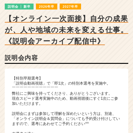
ン
説明会
新卒
2026年卒
2027年卒
チ
ャ
【オンライン一次面接】自分の成果
ー・
成
が、人や地域の未来を変える仕事。
長
企
《説明会アーカイブ配信中》
業
か
説明会内容
ら
ス
カ
ウ
【特別早期選考】
ト
「説明会動画視聴」で「即1次」の特別本選考を実施中。
￣￣￣￣￣￣￣￣￣￣￣￣
が
弊社にご興味を持ってくださり、ありがとうございます。
届
現在スピード選考実施中のため、動画視聴後にすぐ1次にご参
く
加いただけます。
就
説明会にまずは参加して理解を深めたいという方は、別途、
活
「オンライン説明会＆質問会」についても予約受け付けしてい
サ
ますので、選考にあわせてご予約ください^^
イ
ト