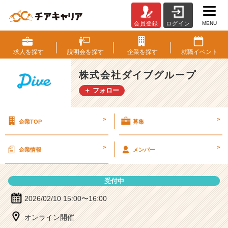
MENU
会員登録
ログイン
株
式
会
求人を
探す
説明会を
探す
企業を
探す
就職
イベント
社
ダ
株式会社ダイブグループ
イ
＋ フォロー
ブ
グ
ル
>
>
企業TOP
募集
ー
プ
の
>
>
企業情報
メンバー
説
明
会
受付中
詳
細
2026/02/10 15:00〜16:00
|
オンライン開催
ベ