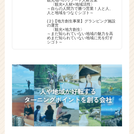
観光地へのリゾート人材営業
〈観光×人材×地域活性〉
～自らの人間力で勝つ営業！人と人、
人と地域をつなぐシゴト～
(２)【地方創生事業】グランピング施設
の運営
〈観光×地方創生〉
～まだ知られていない地域の魅力を高
めまだ知られていない地域に光を灯す
シゴト～