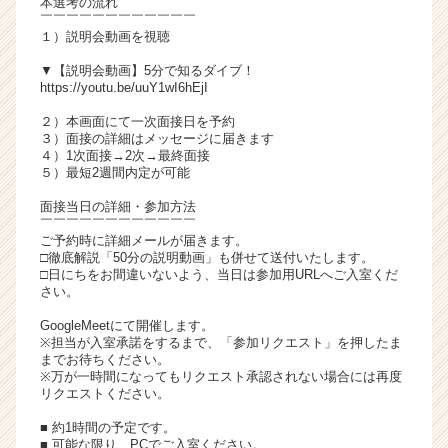
本選考の流れ
チ
￣￣￣￣￣￣￣￣￣￣￣￣
１）説明会動画を視聴
ア
キ
▼【説明会動画】5分で知るダイブ！
ャ
https://youtu.be/uuY1wI6hEjI
リ
２）本画面にて一次面接日を予約
ア
３）面接の詳細はメッセージに届きます
（C
４）1次面接→2次→最終面接
h
５）最短2週間内定が可能
e
面接当日の詳細・参加方法
e
￣￣￣￣￣￣￣￣￣￣￣￣
r
ご予約時に詳細メールが届きます。
C
□徹底解説「50分の説明動画」も併せて送付いたします。
a
□日にちをお間違いないよう、当日は参加用URLへご入室くだ
さい。
r
e
GoogleMeetにて開催します。
e
※担当が入室承諾をするまで、「参加リクエスト」を押したま
r）
までお待ちください。
※万が一時間になってもリクエスト承認されない場合には再度
リクエストください。
■ 約1時間の予定です。
■ 可能な限り、PCでご入室ください。