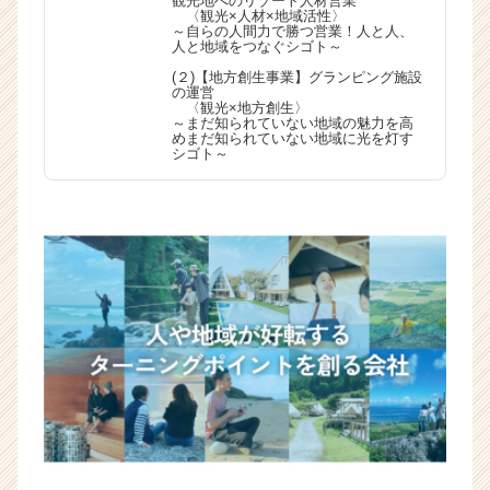
観光地へのリゾート人材営業
〈観光×人材×地域活性〉
～自らの人間力で勝つ営業！人と人、
人と地域をつなぐシゴト～
(２)【地方創生事業】グランピング施設
の運営
〈観光×地方創生〉
～まだ知られていない地域の魅力を高
めまだ知られていない地域に光を灯す
シゴト～