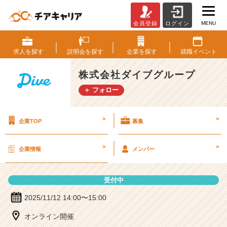
MENU
会員登録
ログイン
株
式
会
求人を
探す
説明会を
探す
企業を
探す
就職
イベント
社
ダ
株式会社ダイブグループ
イ
＋ フォロー
ブ
グ
ル
>
>
企業TOP
募集
ー
プ
の
>
>
企業情報
メンバー
説
明
会
受付中
詳
細
2025/11/12 14:00〜15:00
|
オンライン開催
ベ