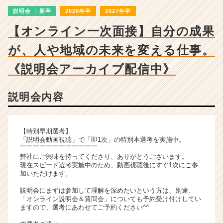
ン
説明会
新卒
2026年卒
2027年卒
チ
ャ
【オンライン一次面接】自分の成果
ー・
成
が、人や地域の未来を変える仕事。
長
企
《説明会アーカイブ配信中》
業
か
説明会内容
ら
ス
カ
ウ
【特別早期選考】
ト
「説明会動画視聴」で「即1次」の特別本選考を実施中。
￣￣￣￣￣￣￣￣￣￣￣￣
が
弊社にご興味を持ってくださり、ありがとうございます。
届
現在スピード選考実施中のため、動画視聴後にすぐ1次にご参
く
加いただけます。
就
説明会にまずは参加して理解を深めたいという方は、別途、
活
「オンライン説明会＆質問会」についても予約受け付けしてい
サ
ますので、選考にあわせてご予約ください^^
イ
ト