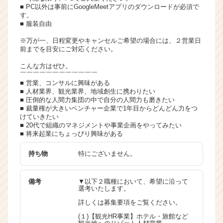
■ PC以外は事前にGoogleMeetアプリのダウンロードが必須で
す。
■ 服装自由
※万が一、日程変更やキャンセルご希望の場合には、２営業日
前までを目安にご対応ください。
こんな方はぜひ。
￣￣￣￣￣￣￣￣￣￣￣￣
■ 営業、コンサルに興味がある
■ 人材業界、観光業界、地域創生に携わりたい
■ 圧倒的な人間力集団の中で自分の人間力も磨きたい
■ 裁量権が大きいベンチャー企業で1年目からどんどん力をつ
けていきたい
■ 20代で組織のマネジメントや事業企画をやってみたい
■ 将来起業にちょっぴり興味がある
持ち物
特にございません。
備考
▼以下２職種において、希望に沿って
選考いたします。
詳しくは募集要項をご覧ください。
(１)【観光HR事業】ホテル・旅館など