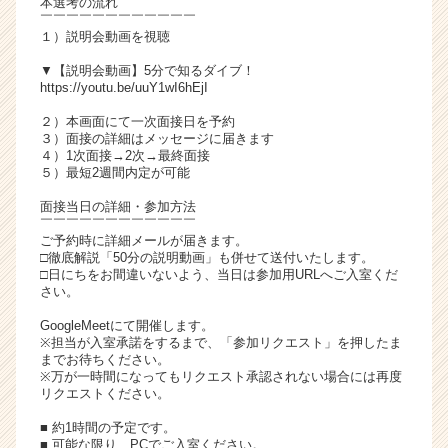
本選考の流れ
チ
￣￣￣￣￣￣￣￣￣￣￣￣
１）説明会動画を視聴
ア
キ
▼【説明会動画】5分で知るダイブ！
ャ
https://youtu.be/uuY1wI6hEjI
リ
２）本画面にて一次面接日を予約
ア
３）面接の詳細はメッセージに届きます
（C
４）1次面接→2次→最終面接
h
５）最短2週間内定が可能
e
面接当日の詳細・参加方法
e
￣￣￣￣￣￣￣￣￣￣￣￣
r
ご予約時に詳細メールが届きます。
C
□徹底解説「50分の説明動画」も併せて送付いたします。
a
□日にちをお間違いないよう、当日は参加用URLへご入室くだ
さい。
r
e
GoogleMeetにて開催します。
e
※担当が入室承諾をするまで、「参加リクエスト」を押したま
r）
までお待ちください。
※万が一時間になってもリクエスト承認されない場合には再度
リクエストください。
■ 約1時間の予定です。
■ 可能な限り、PCでご入室ください。