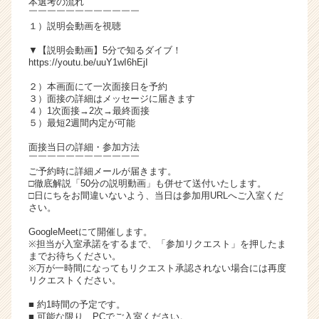
本選考の流れ
チ
￣￣￣￣￣￣￣￣￣￣￣￣
１）説明会動画を視聴
ア
キ
▼【説明会動画】5分で知るダイブ！
ャ
https://youtu.be/uuY1wI6hEjI
リ
２）本画面にて一次面接日を予約
ア
３）面接の詳細はメッセージに届きます
（C
４）1次面接→2次→最終面接
h
５）最短2週間内定が可能
e
面接当日の詳細・参加方法
e
￣￣￣￣￣￣￣￣￣￣￣￣
r
ご予約時に詳細メールが届きます。
C
□徹底解説「50分の説明動画」も併せて送付いたします。
a
□日にちをお間違いないよう、当日は参加用URLへご入室くだ
さい。
r
e
GoogleMeetにて開催します。
e
※担当が入室承諾をするまで、「参加リクエスト」を押したま
r）
までお待ちください。
※万が一時間になってもリクエスト承認されない場合には再度
リクエストください。
■ 約1時間の予定です。
■ 可能な限り、PCでご入室ください。