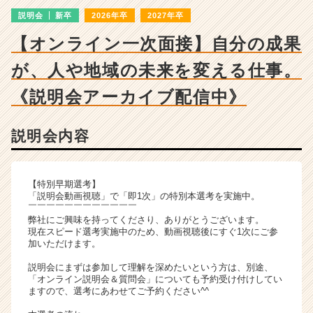
ン
説明会
新卒
2026年卒
2027年卒
チ
ャ
【オンライン一次面接】自分の成果
ー・
成
が、人や地域の未来を変える仕事。
長
企
《説明会アーカイブ配信中》
業
か
説明会内容
ら
ス
カ
ウ
【特別早期選考】
ト
「説明会動画視聴」で「即1次」の特別本選考を実施中。
￣￣￣￣￣￣￣￣￣￣￣￣
が
弊社にご興味を持ってくださり、ありがとうございます。
届
現在スピード選考実施中のため、動画視聴後にすぐ1次にご参
く
加いただけます。
就
説明会にまずは参加して理解を深めたいという方は、別途、
活
「オンライン説明会＆質問会」についても予約受け付けしてい
サ
ますので、選考にあわせてご予約ください^^
イ
ト