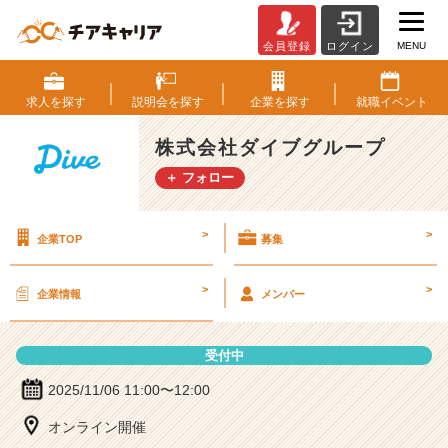
MENU
会員登録
ログイン
株
式
会
求人を
探す
説明会を
探す
企業を
探す
就職
イベント
社
ダ
株式会社ダイブグループ
イ
＋ フォロー
ブ
グ
ル
>
>
企業TOP
募集
ー
プ
の
>
>
企業情報
メンバー
説
明
会
受付中
詳
細
2025/11/06 11:00〜12:00
|
オンライン開催
ベ