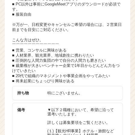
■ PC以外は事前にGoogleMeetアプリのダウンロードが必須で
す。
■ 服装自由
※万が一、日程変更やキャンセルご希望の場合には、２営業日
前までを目安にご対応ください。
こんな方はぜひ。
￣￣￣￣￣￣￣￣￣￣￣￣
■ 営業、コンサルに興味がある
■ 人材業界、観光業界、地域創生に携わりたい
■ 圧倒的な人間力集団の中で自分の人間力も磨きたい
■ 裁量権が大きいベンチャー企業で1年目からどんどん力をつ
けていきたい
■ 20代で組織のマネジメントや事業企画をやってみたい
■ 将来起業にちょっぴり興味がある
持ち物
特にございません。
備考
▼以下２職種において、希望に沿って
選考いたします。
詳しくは募集要項をご覧ください。
(１)【観光HR事業】ホテル・旅館など