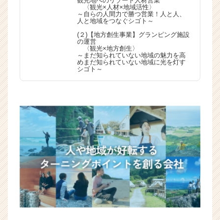
観光地へのリゾート人材営業
〈観光×人材×地域活性〉
～自らの人間力で勝つ営業！人と人、
人と地域をつなぐシゴト～
(２)【地方創生事業】グランピング施設
の運営
〈観光×地方創生〉
～まだ知られていない地域の魅力を高
めまだ知られていない地域に光を灯す
シゴト～