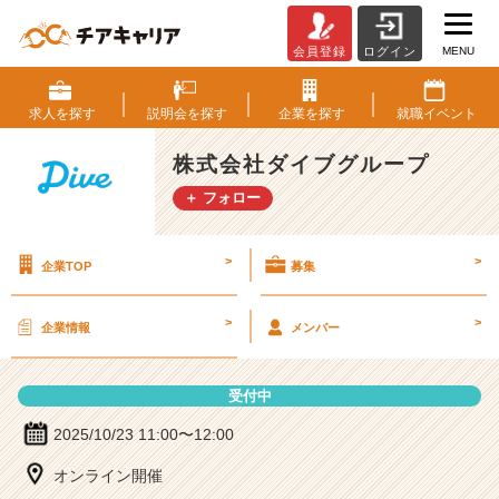
MENU
会員登録
ログイン
株
式
会
求人を
探す
説明会を
探す
企業を
探す
就職
イベント
社
ダ
株式会社ダイブグループ
イ
＋ フォロー
ブ
グ
ル
>
>
企業TOP
募集
ー
プ
の
>
>
企業情報
メンバー
説
明
会
受付中
詳
細
2025/10/23 11:00〜12:00
|
オンライン開催
ベ