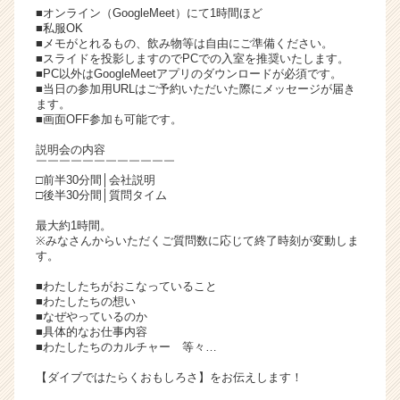
■オンライン（GoogleMeet）にて1時間ほど
チ
■私服OK
ア
■メモがとれるもの、飲み物等は自由にご準備ください。
キ
■スライドを投影しますのでPCでの入室を推奨いたします。
ャ
■PC以外はGoogleMeetアプリのダウンロードが必須です。
■当日の参加用URLはご予約いただいた際にメッセージが届き
リ
ます。
ア
■画面OFF参加も可能です。
（C
h
説明会の内容
￣￣￣￣￣￣￣￣￣￣￣￣
e
□前半30分間│会社説明
e
□後半30分間│質問タイム
r
C
最大約1時間。
※みなさんからいただくご質問数に応じて終了時刻が変動しま
a
す。
r
e
■わたしたちがおこなっていること
e
■わたしたちの想い
■なぜやっているのか
r）
■具体的なお仕事内容
■わたしたちのカルチャー 等々…
【ダイブではたらくおもしろさ】をお伝えします！