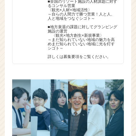
■全国のリゾート施設の人材課題に対す
るコンサル営業
〈観光×人材×地域活性〉
～自らの人間力で勝つ営業！人と人、
人と地域をつなぐシゴト～
■地方衰退の課題に対してグランピング
施設の運営
〈観光×地方創生×新規事業〉
～まだ知られていない地域の魅力を高
めまだ知られていない地域に光を灯す
シゴト～
詳しくは募集要項をご覧ください。