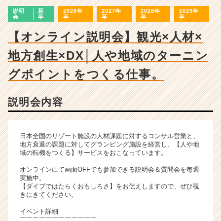
ン
説明
新
2026年
2027年
2028年
2029年
チ
会
卒
卒
卒
卒
卒
ャ
ー・
【オンライン説明会】観光×人材×
成
地方創生×DX│人や地域のターニン
長
企
グポイントをつくる仕事。
業
か
ら
説明会内容
ス
カ
ウ
日本全国のリゾート施設の人材課題に対するコンサル営業と、
ト
地方衰退の課題に対してグランピング施設を経営し、【人や地
が
域の転機をつくる】サービスをおこなっています。
届
く
オンラインにて画面OFFでも参加できる説明会＆質問会を毎週
実施中。
就
【ダイブではたらくおもしろさ】をお伝えしますので、ぜひ覗
活
きにきてください。
サ
イ
イベント詳細
￣￣￣￣￣￣￣￣￣￣￣￣
ト