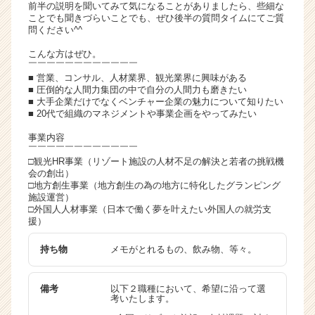
前半の説明を聞いてみて気になることがありましたら、些細な
ことでも聞きづらいことでも、ぜひ後半の質問タイムにてご質
問ください^^
こんな方はぜひ。
￣￣￣￣￣￣￣￣￣￣￣￣
■ 営業、コンサル、人材業界、観光業界に興味がある
■ 圧倒的な人間力集団の中で自分の人間力も磨きたい
■ 大手企業だけでなくベンチャー企業の魅力について知りたい
■ 20代で組織のマネジメントや事業企画をやってみたい
事業内容
￣￣￣￣￣￣￣￣￣￣￣￣
□観光HR事業（リゾート施設の人材不足の解決と若者の挑戦機
会の創出）
□地方創生事業（地方創生の為の地方に特化したグランピング
施設運営）
□外国人人材事業（日本で働く夢を叶えたい外国人の就労支
援）
持ち物
メモがとれるもの、飲み物、等々。
備考
以下２職種において、希望に沿って選
考いたします。