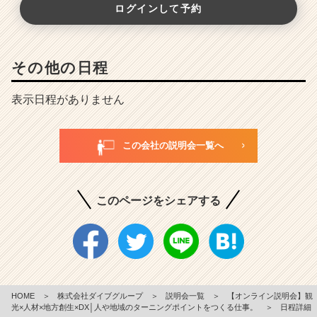
ログインして予約
その他の日程
表示日程がありません
この会社の説明会一覧へ
このページをシェアする
HOME
＞
株式会社ダイブグループ
＞
説明会一覧
＞
【オンライン説明会】観
光×人材×地方創生×DX│人や地域のターニングポイントをつくる仕事。
＞
日程詳細