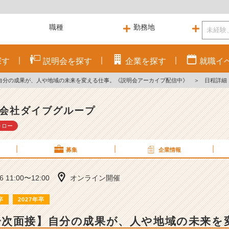
探す
説明会を
探す
企業を
探す
就職
イ
自分の成果が、人や地域の未来を変える仕事。《説明会アーカイブ配信中》
＞
日程詳細
会社ダイブグループ
ォロー
募集
企業情報
16 11:00〜12:00
オンライン開催
卒
2027年卒
一次面接】自分の成果が、人や地域の未来を