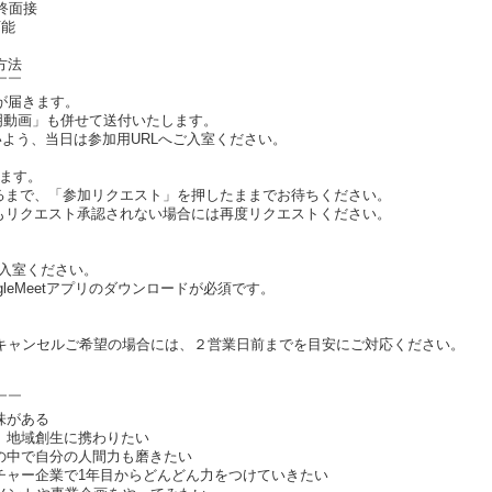
終面接
可能
方法
￣￣
が届きます。
説明動画」も併せて送付いたします。
いよう、当日は参加用URLへご入室ください。
します。
るまで、「参加リクエスト」を押したままでお待ちください。
もリクエスト承認されない場合には再度リクエストください。
ご入室ください。
ogleMeetアプリのダウンロードが必須です。
キャンセルご希望の場合には、２営業日前までを目安にご対応ください。
￣￣
味がある
、地域創生に携わりたい
団の中で自分の人間力も磨きたい
ンチャー企業で1年目からどんどん力をつけていきたい