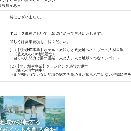
ジメントや事業企画をやってみたい
り興味がある
特にございません。
▼以下２職種において、希望に沿って選考いたします。
詳しくは募集要項をご覧ください。
(１)【観光HR事業】ホテル・旅館など観光地へのリゾート人材営業
〈観光×人材×地域活性〉
～自らの人間力で勝つ営業！人と人、人と地域をつなぐシゴト～
(２)【地方創生事業】グランピング施設の運営
〈観光×地方創生〉
～まだ知られていない地域の魅力を高めまだ知られていない地域に光