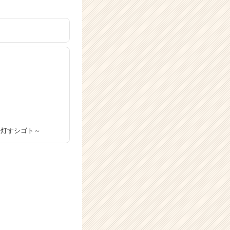
を灯すシゴト～