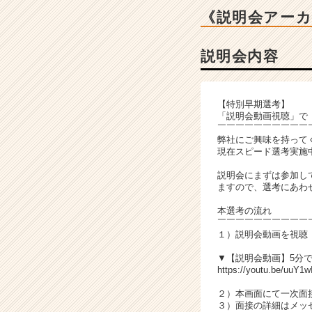
ベ
《説明会アー
ン
チ
ャ
説明会内容
ー・
成
長
【特別早期選考】
企
「説明会動画視聴」で
業
￣￣￣￣￣￣￣￣￣￣
か
弊社にご興味を持って
現在スピード選考実施
ら
ス
説明会にまずは参加し
カ
ますので、選考にあわせ
ウ
本選考の流れ
ト
￣￣￣￣￣￣￣￣￣￣
が
１）説明会動画を視聴
届
く
▼【説明会動画】5分
https://youtu.be/uuY1w
就
活
２）本画面にて一次面
サ
３）面接の詳細はメッ