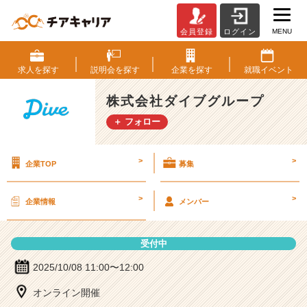
MENU
会員登録
ログイン
株
式
会
求人を
探す
説明会を
探す
企業を
探す
就職
イベント
社
ダ
株式会社ダイブグループ
イ
＋ フォロー
ブ
グ
ル
>
>
企業TOP
募集
ー
プ
の
>
>
企業情報
メンバー
説
明
会
受付中
詳
細
2025/10/08 11:00〜12:00
|
オンライン開催
ベ