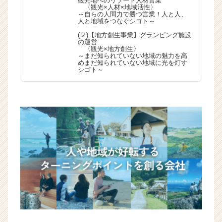
観光地へのリゾート人材営業
〈観光×人材×地域活性〉
～自らの人間力で勝つ営業！人と人、
人と地域をつなぐシゴト～
(２)【地方創生事業】グランピング施設
の運営
〈観光×地方創生〉
～まだ知られていない地域の魅力を高
めまだ知られていない地域に光を灯す
シゴト～