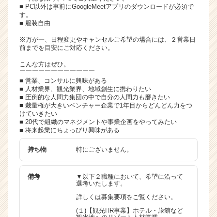
■ PC以外は事前にGoogleMeetアプリのダウンロードが必須で
す。
■ 服装自由
※万が一、日程変更やキャンセルご希望の場合には、２営業日
前までを目安にご対応ください。
こんな方はぜひ。
￣￣￣￣￣￣￣￣￣￣￣￣
■ 営業、コンサルに興味がある
■ 人材業界、観光業界、地域創生に携わりたい
■ 圧倒的な人間力集団の中で自分の人間力も磨きたい
■ 裁量権が大きいベンチャー企業で1年目からどんどん力をつ
けていきたい
■ 20代で組織のマネジメントや事業企画をやってみたい
■ 将来起業にちょっぴり興味がある
持ち物
特にございません。
備考
▼以下２職種において、希望に沿って
選考いたします。
詳しくは募集要項をご覧ください。
(１)【観光HR事業】ホテル・旅館など