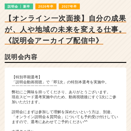
ン
説明会
新卒
2026年卒
2027年卒
チ
ャ
【オンライン一次面接】自分の成果
ー・
成
が、人や地域の未来を変える仕事。
長
企
《説明会アーカイブ配信中》
業
か
説明会内容
ら
ス
カ
ウ
【特別早期選考】
ト
「説明会動画視聴」で「即1次」の特別本選考を実施中。
￣￣￣￣￣￣￣￣￣￣￣￣
が
弊社にご興味を持ってくださり、ありがとうございます。
届
現在スピード選考実施中のため、動画視聴後にすぐ1次にご参
く
加いただけます。
就
説明会にまずは参加して理解を深めたいという方は、別途、
活
「オンライン説明会＆質問会」についても予約受け付けしてい
サ
ますので、選考にあわせてご予約ください^^
イ
ト