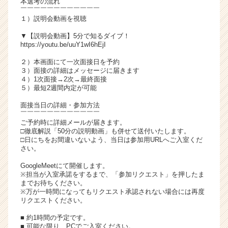
本選考の流れ
チ
￣￣￣￣￣￣￣￣￣￣￣￣
１）説明会動画を視聴
ア
キ
▼【説明会動画】5分で知るダイブ！
ャ
https://youtu.be/uuY1wI6hEjI
リ
２）本画面にて一次面接日を予約
ア
３）面接の詳細はメッセージに届きます
（C
４）1次面接→2次→最終面接
h
５）最短2週間内定が可能
e
面接当日の詳細・参加方法
e
￣￣￣￣￣￣￣￣￣￣￣￣
r
ご予約時に詳細メールが届きます。
C
□徹底解説「50分の説明動画」も併せて送付いたします。
a
□日にちをお間違いないよう、当日は参加用URLへご入室くだ
さい。
r
e
GoogleMeetにて開催します。
e
※担当が入室承諾をするまで、「参加リクエスト」を押したま
r）
までお待ちください。
※万が一時間になってもリクエスト承認されない場合には再度
リクエストください。
■ 約1時間の予定です。
■ 可能な限り、PCでご入室ください。