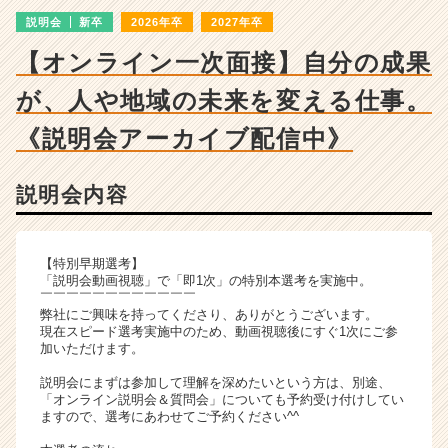
ン
説明会
新卒
2026年卒
2027年卒
チ
ャ
【オンライン一次面接】自分の成果
ー・
成
が、人や地域の未来を変える仕事。
長
企
《説明会アーカイブ配信中》
業
か
説明会内容
ら
ス
カ
ウ
【特別早期選考】
ト
「説明会動画視聴」で「即1次」の特別本選考を実施中。
￣￣￣￣￣￣￣￣￣￣￣￣
が
弊社にご興味を持ってくださり、ありがとうございます。
届
現在スピード選考実施中のため、動画視聴後にすぐ1次にご参
く
加いただけます。
就
説明会にまずは参加して理解を深めたいという方は、別途、
活
「オンライン説明会＆質問会」についても予約受け付けしてい
サ
ますので、選考にあわせてご予約ください^^
イ
ト