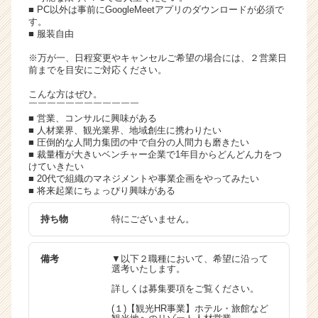
■ PC以外は事前にGoogleMeetアプリのダウンロードが必須で
す。
■ 服装自由
※万が一、日程変更やキャンセルご希望の場合には、２営業日
前までを目安にご対応ください。
こんな方はぜひ。
￣￣￣￣￣￣￣￣￣￣￣￣
■ 営業、コンサルに興味がある
■ 人材業界、観光業界、地域創生に携わりたい
■ 圧倒的な人間力集団の中で自分の人間力も磨きたい
■ 裁量権が大きいベンチャー企業で1年目からどんどん力をつ
けていきたい
■ 20代で組織のマネジメントや事業企画をやってみたい
■ 将来起業にちょっぴり興味がある
持ち物
特にございません。
備考
▼以下２職種において、希望に沿って
選考いたします。
詳しくは募集要項をご覧ください。
(１)【観光HR事業】ホテル・旅館など