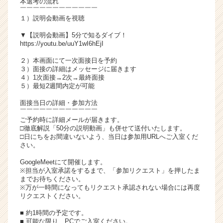
本選考の流れ
チ
￣￣￣￣￣￣￣￣￣￣￣￣
１）説明会動画を視聴
ア
キ
▼【説明会動画】5分で知るダイブ！
ャ
https://youtu.be/uuY1wI6hEjI
リ
２）本画面にて一次面接日を予約
ア
３）面接の詳細はメッセージに届きます
（C
４）1次面接→2次→最終面接
h
５）最短2週間内定が可能
e
面接当日の詳細・参加方法
e
￣￣￣￣￣￣￣￣￣￣￣￣
r
ご予約時に詳細メールが届きます。
C
□徹底解説「50分の説明動画」も併せて送付いたします。
a
□日にちをお間違いないよう、当日は参加用URLへご入室くだ
さい。
r
e
GoogleMeetにて開催します。
e
※担当が入室承諾をするまで、「参加リクエスト」を押したま
r）
までお待ちください。
※万が一時間になってもリクエスト承認されない場合には再度
リクエストください。
■ 約1時間の予定です。
■ 可能な限り、PCでご入室ください。