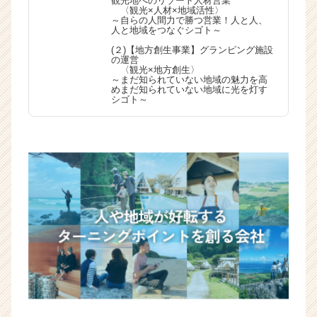
観光地へのリゾート人材営業
〈観光×人材×地域活性〉
～自らの人間力で勝つ営業！人と人、
人と地域をつなぐシゴト～
(２)【地方創生事業】グランピング施設
の運営
〈観光×地方創生〉
～まだ知られていない地域の魅力を高
めまだ知られていない地域に光を灯す
シゴト～