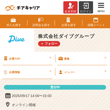
MENU
会員登録
ログイン
株
式
会
求人を
探す
説明会を
探す
企業を
探す
就職
イベント
社
ダ
株式会社ダイブグループ
イ
＋ フォロー
ブ
グ
ル
>
>
企業TOP
募集
ー
プ
の
>
>
企業情報
メンバー
説
明
会
受付中
詳
細
2025/09/17 14:00〜15:00
|
オンライン開催
ベ