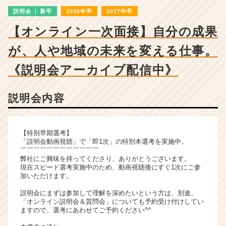
ン
説明会
新卒
2026年卒
2027年卒
チ
ャ
【オンライン一次面接】自分の成果
ー・
成
が、人や地域の未来を変える仕事。
長
企
《説明会アーカイブ配信中》
業
か
説明会内容
ら
ス
カ
ウ
【特別早期選考】
ト
「説明会動画視聴」で「即1次」の特別本選考を実施中。
￣￣￣￣￣￣￣￣￣￣￣￣
が
弊社にご興味を持ってくださり、ありがとうございます。
届
現在スピード選考実施中のため、動画視聴後にすぐ1次にご参
く
加いただけます。
就
説明会にまずは参加して理解を深めたいという方は、別途、
活
「オンライン説明会＆質問会」についても予約受け付けしてい
サ
ますので、選考にあわせてご予約ください^^
イ
ト