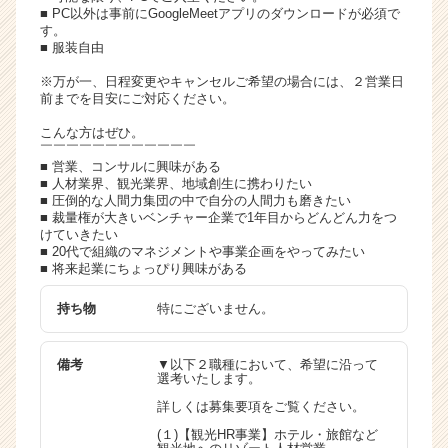
■ PC以外は事前にGoogleMeetアプリのダウンロードが必須で
す。
■ 服装自由
※万が一、日程変更やキャンセルご希望の場合には、２営業日
前までを目安にご対応ください。
こんな方はぜひ。
￣￣￣￣￣￣￣￣￣￣￣￣
■ 営業、コンサルに興味がある
■ 人材業界、観光業界、地域創生に携わりたい
■ 圧倒的な人間力集団の中で自分の人間力も磨きたい
■ 裁量権が大きいベンチャー企業で1年目からどんどん力をつ
けていきたい
■ 20代で組織のマネジメントや事業企画をやってみたい
■ 将来起業にちょっぴり興味がある
持ち物
特にございません。
備考
▼以下２職種において、希望に沿って
選考いたします。
詳しくは募集要項をご覧ください。
(１)【観光HR事業】ホテル・旅館など