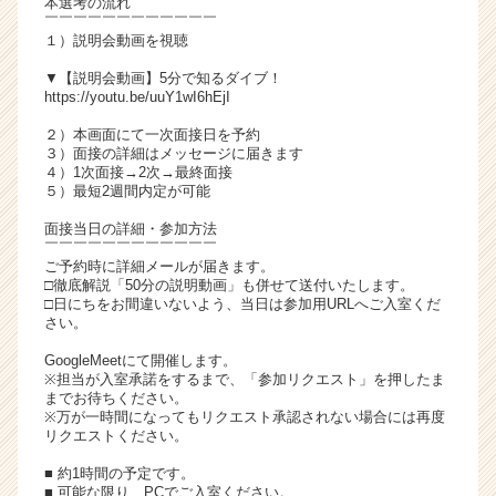
本選考の流れ
チ
￣￣￣￣￣￣￣￣￣￣￣￣
１）説明会動画を視聴
ア
キ
▼【説明会動画】5分で知るダイブ！
ャ
https://youtu.be/uuY1wI6hEjI
リ
２）本画面にて一次面接日を予約
ア
３）面接の詳細はメッセージに届きます
（C
４）1次面接→2次→最終面接
h
５）最短2週間内定が可能
e
面接当日の詳細・参加方法
e
￣￣￣￣￣￣￣￣￣￣￣￣
r
ご予約時に詳細メールが届きます。
C
□徹底解説「50分の説明動画」も併せて送付いたします。
a
□日にちをお間違いないよう、当日は参加用URLへご入室くだ
さい。
r
e
GoogleMeetにて開催します。
e
※担当が入室承諾をするまで、「参加リクエスト」を押したま
r）
までお待ちください。
※万が一時間になってもリクエスト承認されない場合には再度
リクエストください。
■ 約1時間の予定です。
■ 可能な限り、PCでご入室ください。