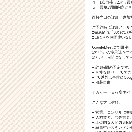
イ
４）1次面接→2次→最
ト
５）最短2週間内定が
チ
面接当日の詳細・参加
ア
￣￣￣￣￣￣￣￣￣￣
キ
ご予約時に詳細メール
ャ
□徹底解説「50分の
□日にちをお間違いな
リ
ア
GoogleMeetにて開催
（C
※担当が入室承諾をす
h
※万が一時間になって
e
■ 約1時間の予定です。
e
■ 可能な限り、PCで
r
■ PC以外は事前にGo
C
■ 服装自由
a
※万が一、日程変更や
r
e
こんな方はぜひ。
e
￣￣￣￣￣￣￣￣￣￣
r）
■ 営業、コンサルに興
■ 人材業界、観光業界
■ 圧倒的な人間力集
■ 裁量権が大きいベ