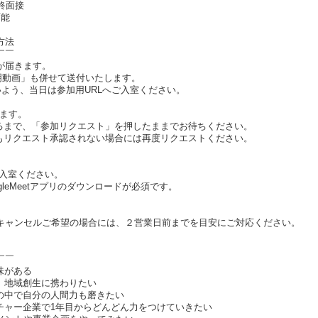
終面接
可能
方法
￣￣
が届きます。
説明動画」も併せて送付いたします。
いよう、当日は参加用URLへご入室ください。
します。
るまで、「参加リクエスト」を押したままでお待ちください。
もリクエスト承認されない場合には再度リクエストください。
ご入室ください。
ogleMeetアプリのダウンロードが必須です。
キャンセルご希望の場合には、２営業日前までを目安にご対応ください。
￣￣
味がある
、地域創生に携わりたい
団の中で自分の人間力も磨きたい
ンチャー企業で1年目からどんどん力をつけていきたい