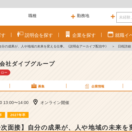
探す
説明会を
探す
企業を
探す
就職
イ
自分の成果が、人や地域の未来を変える仕事。《説明会アーカイブ配信中》
＞
日程詳細
会社ダイブグループ
ォロー
募集
企業情報
10 13:00〜14:00
オンライン開催
卒
2027年卒
一次面接】自分の成果が、人や地域の未来を