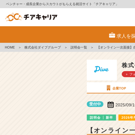
ベンチャー・成長企業からスカウトがもらえる就活サイト「チアキャリア」
株
式
求人を
会
社
HOME
＞
株式会社ダイブグループ
＞
説明会一覧
＞
【オンライン一次面接】
ダ
イ
ブ
株式
グ
＋ フ
ル
ー
プ
企業TOP
の
説
受付中
2025/09/
明
会
説明会
新卒
2026年
詳
細
【オンライン
|