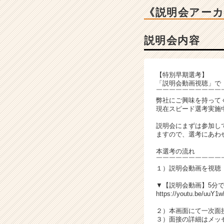
ベ
《説明会アー
ン
チ
ャ
説明会内容
ー・
成
長
【特別早期選考】
企
「説明会動画視聴」で
業
￣￣￣￣￣￣￣￣￣￣
か
弊社にご興味を持って
現在スピード選考実施
ら
ス
説明会にまずは参加し
カ
ますので、選考にあわせ
ウ
本選考の流れ
ト
￣￣￣￣￣￣￣￣￣￣
が
１）説明会動画を視聴
届
く
▼【説明会動画】5分
https://youtu.be/uuY1w
就
活
２）本画面にて一次面
サ
３）面接の詳細はメッ