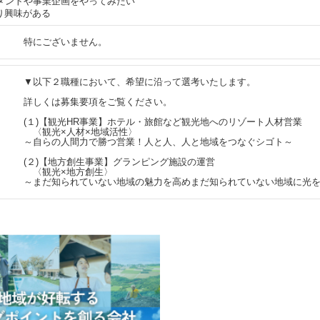
ジメントや事業企画をやってみたい
り興味がある
特にございません。
▼以下２職種において、希望に沿って選考いたします。
詳しくは募集要項をご覧ください。
(１)【観光HR事業】ホテル・旅館など観光地へのリゾート人材営業
〈観光×人材×地域活性〉
～自らの人間力で勝つ営業！人と人、人と地域をつなぐシゴト～
(２)【地方創生事業】グランピング施設の運営
〈観光×地方創生〉
～まだ知られていない地域の魅力を高めまだ知られていない地域に光