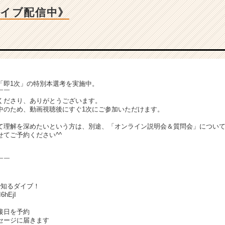
カイブ配信中》
「即1次」の特別本選考を実施中。
￣￣
くださり、ありがとうございます。
中のため、動画視聴後にすぐ1次にご参加いただけます。
て理解を深めたいという方は、別途、「オンライン説明会＆質問会」につい
てご予約ください^^
￣￣
で知るダイブ！
I6hEjI
接日を予約
セージに届きます