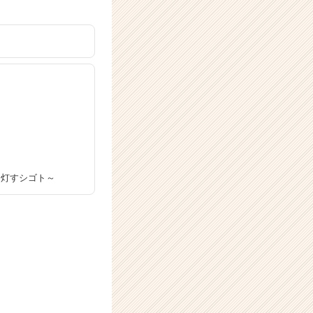
を灯すシゴト～