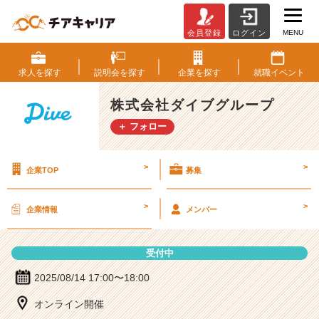
MENU
会員登録
ログイン
株
式
会
求人を
探す
説明会を
探す
企業を
探す
就職
イベント
社
ダ
株式会社ダイブグループ
イ
＋ フォロー
ブ
グ
ル
>
>
企業TOP
募集
ー
プ
の
>
>
企業情報
メンバー
説
明
会
受付中
詳
細
2025/08/14 17:00〜18:00
|
オンライン開催
ベ