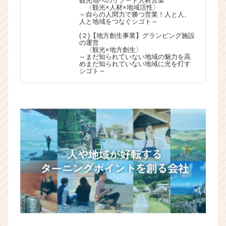
観光地へのリゾート人材営業
〈観光×人材×地域活性〉
～自らの人間力で勝つ営業！人と人、
人と地域をつなぐシゴト～
(２)【地方創生事業】グランピング施設
の運営
〈観光×地方創生〉
～まだ知られていない地域の魅力を高
めまだ知られていない地域に光を灯す
シゴト～