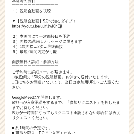
本選考の流れ
チ
￣￣￣￣￣￣￣￣￣￣￣￣
１）説明会動画を視聴
ア
キ
▼【説明会動画】5分で知るダイブ！
ャ
https://youtu.be/uuY1wI6hEjI
リ
２）本画面にて一次面接日を予約
ア
３）面接の詳細はメッセージに届きます
（C
４）1次面接→2次→最終面接
h
５）最短2週間内定が可能
e
面接当日の詳細・参加方法
e
￣￣￣￣￣￣￣￣￣￣￣￣
r
ご予約時に詳細メールが届きます。
C
□徹底解説「50分の説明動画」も併せて送付いたします。
a
□日にちをお間違いないよう、当日は参加用URLへご入室くだ
さい。
r
e
GoogleMeetにて開催します。
e
※担当が入室承諾をするまで、「参加リクエスト」を押したま
r）
までお待ちください。
※万が一時間になってもリクエスト承認されない場合には再度
リクエストください。
■ 約1時間の予定です。
■ 可能な限り、PCでご入室ください。