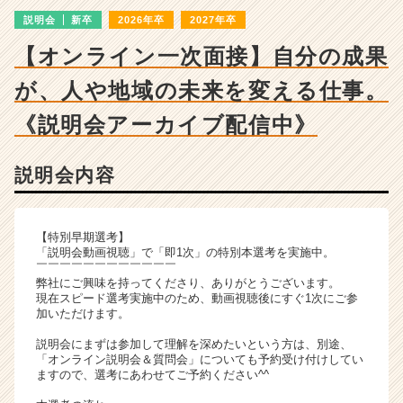
ン
説明会
新卒
2026年卒
2027年卒
チ
ャ
【オンライン一次面接】自分の成果
ー・
成
が、人や地域の未来を変える仕事。
長
企
《説明会アーカイブ配信中》
業
か
説明会内容
ら
ス
カ
ウ
【特別早期選考】
ト
「説明会動画視聴」で「即1次」の特別本選考を実施中。
￣￣￣￣￣￣￣￣￣￣￣￣
が
弊社にご興味を持ってくださり、ありがとうございます。
届
現在スピード選考実施中のため、動画視聴後にすぐ1次にご参
く
加いただけます。
就
説明会にまずは参加して理解を深めたいという方は、別途、
活
「オンライン説明会＆質問会」についても予約受け付けしてい
サ
ますので、選考にあわせてご予約ください^^
イ
ト