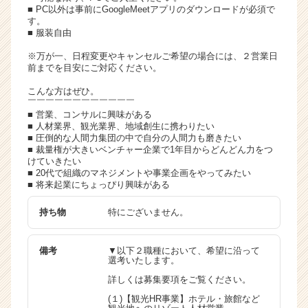
■ PC以外は事前にGoogleMeetアプリのダウンロードが必須で
す。
■ 服装自由
※万が一、日程変更やキャンセルご希望の場合には、２営業日
前までを目安にご対応ください。
こんな方はぜひ。
￣￣￣￣￣￣￣￣￣￣￣￣
■ 営業、コンサルに興味がある
■ 人材業界、観光業界、地域創生に携わりたい
■ 圧倒的な人間力集団の中で自分の人間力も磨きたい
■ 裁量権が大きいベンチャー企業で1年目からどんどん力をつ
けていきたい
■ 20代で組織のマネジメントや事業企画をやってみたい
■ 将来起業にちょっぴり興味がある
持ち物
特にございません。
備考
▼以下２職種において、希望に沿って
選考いたします。
詳しくは募集要項をご覧ください。
(１)【観光HR事業】ホテル・旅館など