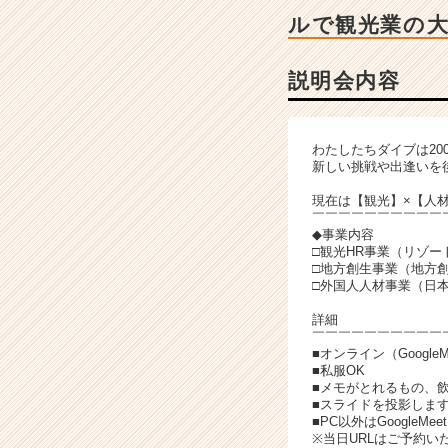
ベ
ルで観光業の
ン
チ
ャ
説明会内容
ー・
成
長
わたしたちダイブは2
企
新しい挑戦や出逢いを
業
か
現在は【観光】×【人材
￣￣￣￣￣￣￣￣￣￣
ら
◆事業内容
ス
□観光HR事業（リゾ
カ
□地方創生事業（地方
ウ
□外国人人材事業（日
ト
詳細
が
￣￣￣￣￣￣￣￣￣￣
届
■オンライン（Google
く
■私服OK
■メモがとれるもの、
就
■スライドを投影しま
活
■PC以外はGoogle
サ
※当日URLはご予約