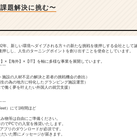
大課題解決に挑む〜
002年、新しい環境へダイブされる方々の新たな挑戦を後押しする会社として
後押しし、人生のターニングポイントを創り出すことを使命としています。
】×【海外】×【IT】を軸に多様な事業を展開しています。
￣￣
ート施設の人材不足の解決と若者の挑戦機会の創出）
創生の為の地方に特化したグランピング施設運営）
本で働く夢を叶えたい外国人の就労支援）
￣￣
Meet）にて1時間ほど
飲み物等は自由にご準備ください。
すのでPCでの入室を推奨いたします。
Meetアプリのダウンロードが必須です。
いただいた際にメッセージが届きます。