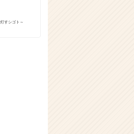
光を灯すシゴト～