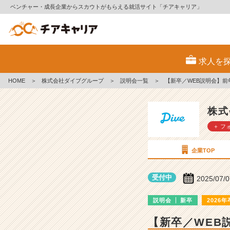
ベンチャー・成長企業からスカウトがもらえる就活サイト「チアキャリア」
株
式
求人を
会
社
HOME
＞
株式会社ダイブグループ
＞
説明会一覧
＞
【新卒／WEB説明会】前
ダ
イ
ブ
株式
グ
＋ フ
ル
ー
プ
企業TOP
の
説
受付中
2025/07/
明
会
説明会
新卒
2026年
詳
細
【新卒／WEB
|