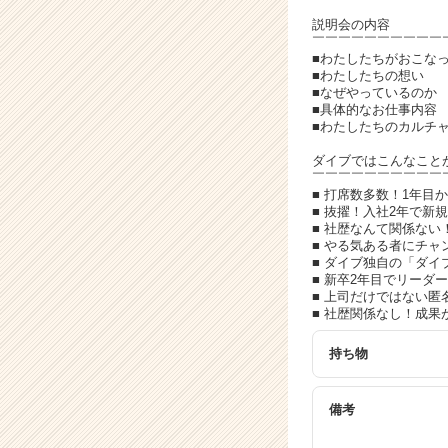
イ
ト
説明会の内容
￣￣￣￣￣￣￣￣￣￣
チ
■わたしたちがおこな
ア
■わたしたちの想い
キ
■なぜやっているのか
ャ
■具体的なお仕事内容
■わたしたちのカルチ
リ
ア
ダイブではこんなこと
（C
￣￣￣￣￣￣￣￣￣￣
h
■ 打席数多数！1年目
■ 抜擢！入社2年で新
e
■ 社歴なんて関係ない
e
■ やる気ある者にチ
r
■ ダイブ独自の「ダ
C
■ 新卒2年目でリー
■ 上司だけではない匿
a
■ 社歴関係なし！成果
r
e
持ち物
e
r）
備考