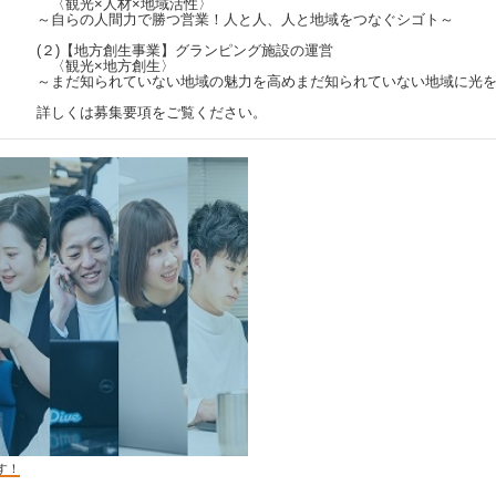
〈観光×人材×地域活性〉
～自らの人間力で勝つ営業！人と人、人と地域をつなぐシゴト～
(２)【地方創生事業】グランピング施設の運営
〈観光×地方創生〉
～まだ知られていない地域の魅力を高めまだ知られていない地域に
詳しくは募集要項をご覧ください。
す！