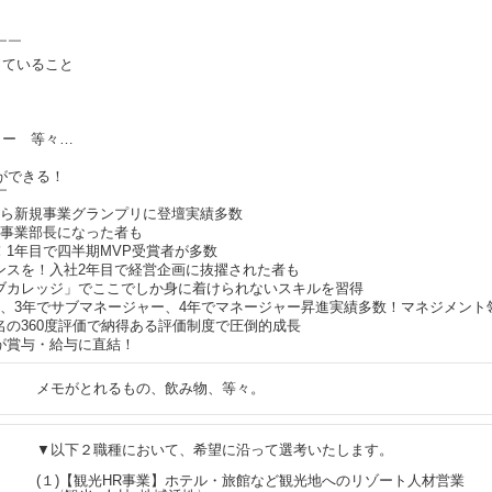
￣￣
っていること
ャー 等々…
ができる！
￣
から新規事業グランプリに登壇実績多数
規事業部長になった者も
！1年目で四半期MVP受賞者が多数
ャンスを！入社2年目で経営企画に抜擢された者も
イブカレッジ」でここでしか身に着けられないスキルを習得
ダー、3年でサブマネージャー、4年でマネージャー昇進実績多数！マネジメント
名の360度評価で納得ある評価制度で圧倒的成長
が賞与・給与に直結！
メモがとれるもの、飲み物、等々。
▼以下２職種において、希望に沿って選考いたします。
(１)【観光HR事業】ホテル・旅館など観光地へのリゾート人材営業