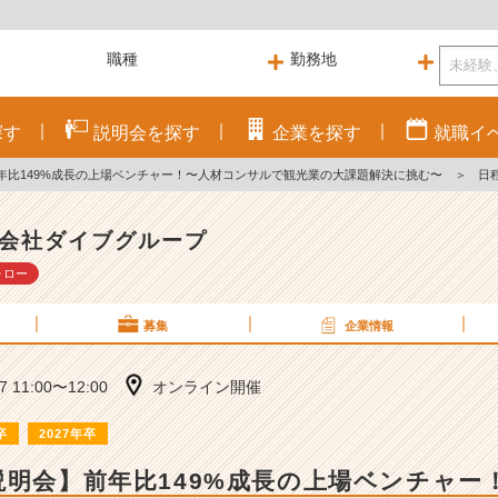
探す
説明会を
探す
企業を
探す
就職
イ
年比149%成長の上場ベンチャー！〜人材コンサルで観光業の大課題解決に挑む〜
＞
日
会社ダイブグループ
ォロー
募集
企業情報
07 11:00〜12:00
オンライン開催
卒
2027年卒
説明会】前年比149%成長の上場ベンチャー