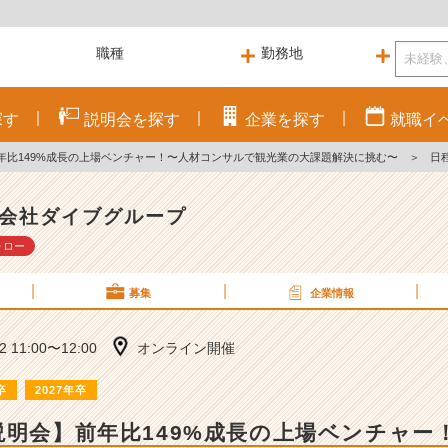
探す
説明会を
探す
企業を
探す
就職
イ
年比149%成長の上場ベンチャー！〜人材コンサルで観光業の大課題解決に挑む〜
＞
日
会社ダイブグループ
ォロー
募集
企業情報
22 11:00〜12:00
オンライン開催
卒
2027年卒
説明会】前年比149%成長の上場ベンチャー