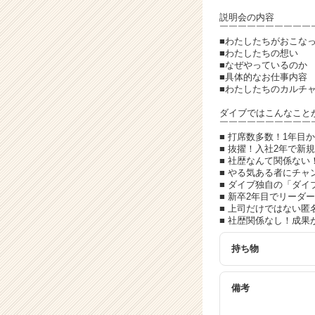
イ
ト
説明会の内容
￣￣￣￣￣￣￣￣￣￣
チ
■わたしたちがおこな
ア
■わたしたちの想い
キ
■なぜやっているのか
ャ
■具体的なお仕事内容
■わたしたちのカルチ
リ
ア
ダイブではこんなこと
（C
￣￣￣￣￣￣￣￣￣￣
h
■ 打席数多数！1年目
■ 抜擢！入社2年で新
e
■ 社歴なんて関係ない
e
■ やる気ある者にチ
r
■ ダイブ独自の「ダ
C
■ 新卒2年目でリー
■ 上司だけではない匿
a
■ 社歴関係なし！成果
r
e
持ち物
e
r）
備考