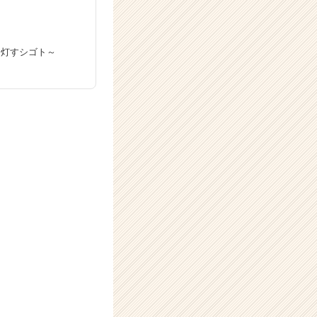
光を灯すシゴト～