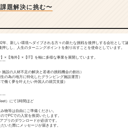
大課題解決に挑む〜
002年、新しい環境へダイブされる方々の新たな挑戦を後押しする会社として
後押しし、人生のターニングポイントを創り出すことを使命としています。
】×【海外】×【IT】を軸に多様な事業を展開しています。
￣￣
ート施設の人材不足の解決と若者の挑戦機会の創出）
創生の為の地方に特化したグランピング施設運営）
本で働く夢を叶えたい外国人の就労支援）
￣￣
Meet）にて1時間ほど
飲み物等は自由にご準備ください。
すのでPCでの入室を推奨いたします。
Meetアプリのダウンロードが必須です。
いただいた際にメッセージが届きます。