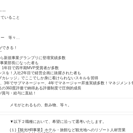
￣￣
っていること
ャー 等々…
ができる！
￣
から新規事業グランプリに登壇実績多数
規事業部長になった者も
！1年目で四半期MVP受賞者が多数
ャンスを！入社2年目で経営企画に抜擢された者も
イブカレッジ」でここでしか身に着けられないスキルを習得
ダー、3年でサブマネージャー、4年でマネージャー昇進実績多数！マネジメント
名の360度評価で納得ある評価制度で圧倒的成長
が賞与・給与に直結！
メモがとれるもの、飲み物、等々。
▼以下２職種において、希望に沿って選考いたします。
(１)【観光HR事業】ホテル・旅館など観光地へのリゾート人材営業