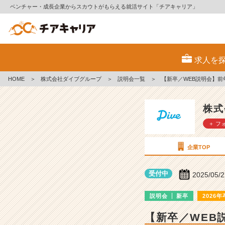
ベンチャー・成長企業からスカウトがもらえる就活サイト「チアキャリア」
株
式
求人を
会
社
HOME
＞
株式会社ダイブグループ
＞
説明会一覧
＞
【新卒／WEB説明会】前
ダ
イ
ブ
株式
グ
＋ フ
ル
ー
プ
企業TOP
の
説
受付中
2025/05/
明
会
説明会
新卒
2026年
詳
細
【新卒／WEB
|