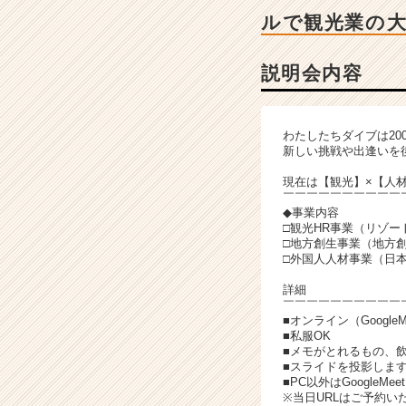
ベ
ルで観光業の
ン
チ
ャ
説明会内容
ー・
成
長
わたしたちダイブは2
企
新しい挑戦や出逢いを
業
か
現在は【観光】×【人材
￣￣￣￣￣￣￣￣￣￣
ら
◆事業内容
ス
□観光HR事業（リゾ
カ
□地方創生事業（地方
ウ
□外国人人材事業（日
ト
詳細
が
￣￣￣￣￣￣￣￣￣￣
届
■オンライン（Google
く
■私服OK
■メモがとれるもの、
就
■スライドを投影しま
活
■PC以外はGoogle
サ
※当日URLはご予約