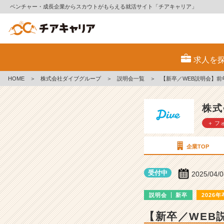
ベンチャー・成長企業からスカウトがもらえる就活サイト「チアキャリア」
株
式
求人を
会
社
HOME
＞
株式会社ダイブグループ
＞
説明会一覧
＞
【新卒／WEB説明会】前
ダ
イ
ブ
株式
グ
＋ フ
ル
ー
プ
企業TOP
の
説
受付中
2025/04/
明
会
説明会
新卒
2026年
詳
細
【新卒／WEB
|