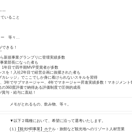
￣￣
っていること
ャー 等々…
ができる！
￣
から新規事業グランプリに登壇実績多数
規事業部長になった者も
！1年目で四半期MVP受賞者が多数
ャンスを！入社2年目で経営企画に抜擢された者も
イブカレッジ」でここでしか身に着けられないスキルを習得
ダー、3年でサブマネージャー、4年でマネージャー昇進実績多数！マネジメント
名の360度評価で納得ある評価制度で圧倒的成長
が賞与・給与に直結！
メモがとれるもの、飲み物、等々。
▼以下２職種において、希望に沿って選考いたします。
(１)【観光HR事業】ホテル・旅館など観光地へのリゾート人材営業