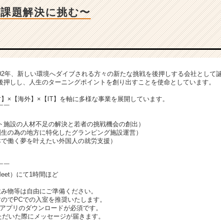
大課題解決に挑む〜
002年、新しい環境へダイブされる方々の新たな挑戦を後押しする会社として
後押しし、人生のターニングポイントを創り出すことを使命としています。
】×【海外】×【IT】を軸に多様な事業を展開しています。
￣￣
ート施設の人材不足の解決と若者の挑戦機会の創出）
創生の為の地方に特化したグランピング施設運営）
本で働く夢を叶えたい外国人の就労支援）
￣￣
Meet）にて1時間ほど
飲み物等は自由にご準備ください。
すのでPCでの入室を推奨いたします。
Meetアプリのダウンロードが必須です。
いただいた際にメッセージが届きます。