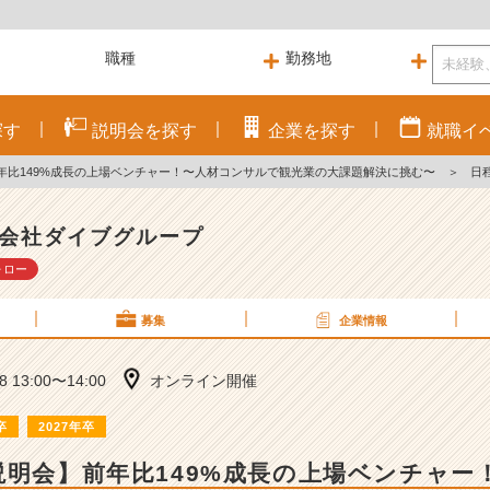
探す
説明会を
探す
企業を
探す
就職
イ
年比149%成長の上場ベンチャー！〜人材コンサルで観光業の大課題解決に挑む〜
＞
日
会社ダイブグループ
ォロー
募集
企業情報
08 13:00〜14:00
オンライン開催
卒
2027年卒
説明会】前年比149%成長の上場ベンチャー