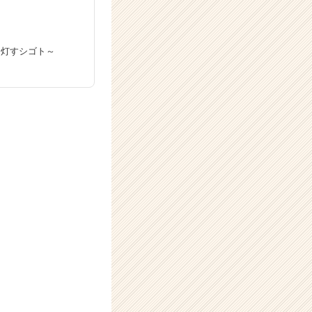
光を灯すシゴト～