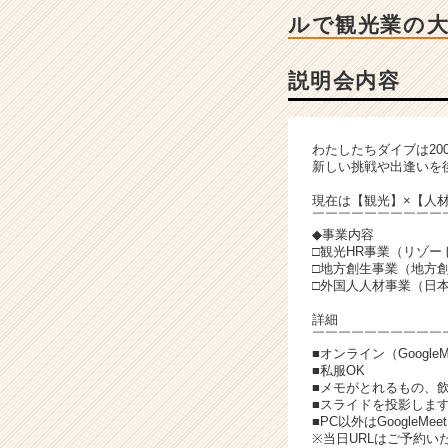
ベ
ルで観光業の
ン
チ
ャ
説明会内容
ー・
成
長
わたしたちダイブは2
企
新しい挑戦や出逢いを
業
か
現在は【観光】×【人材
￣￣￣￣￣￣￣￣￣￣
ら
◆事業内容
ス
□観光HR事業（リゾ
カ
□地方創生事業（地方
ウ
□外国人人材事業（日
ト
詳細
が
￣￣￣￣￣￣￣￣￣￣
届
■オンライン（Google
く
■私服OK
■メモがとれるもの、
就
■スライドを投影しま
活
■PC以外はGoogle
サ
※当日URLはご予約