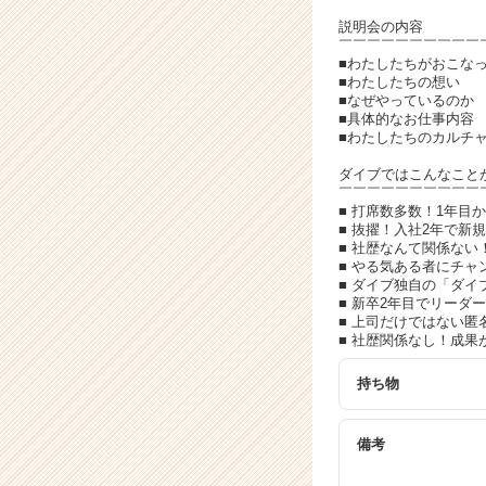
イ
ト
説明会の内容
￣￣￣￣￣￣￣￣￣￣
チ
■わたしたちがおこな
ア
■わたしたちの想い
キ
■なぜやっているのか
ャ
■具体的なお仕事内容
■わたしたちのカルチ
リ
ア
ダイブではこんなこと
（C
￣￣￣￣￣￣￣￣￣￣
h
■ 打席数多数！1年目
■ 抜擢！入社2年で新
e
■ 社歴なんて関係ない
e
■ やる気ある者にチ
r
■ ダイブ独自の「ダ
C
■ 新卒2年目でリー
■ 上司だけではない匿
a
■ 社歴関係なし！成果
r
e
持ち物
e
r）
備考