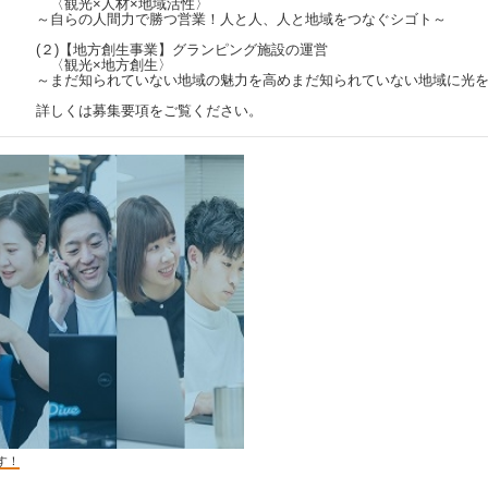
〈観光×人材×地域活性〉
～自らの人間力で勝つ営業！人と人、人と地域をつなぐシゴト～
(２)【地方創生事業】グランピング施設の運営
〈観光×地方創生〉
～まだ知られていない地域の魅力を高めまだ知られていない地域に
詳しくは募集要項をご覧ください。
す！