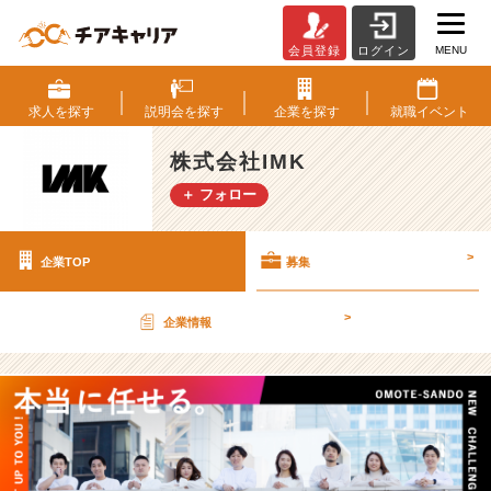
MENU
会員登録
ログイン
株
式
会
求人を
探す
説明会を
探す
企業を
探す
就職
イベント
社
I
株式会社IMK
M
＋ フォロー
K
の
採
>
企業TOP
募集
用/
求
人
>
企業情報
-
【急
成
長
I
T
ベ