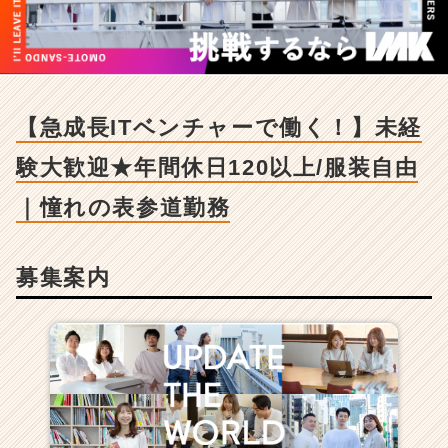
ン
チ
ャ
ー
で
働
【急成長ITベンチャーで働く！】未経
く！】
未
験大歓迎★年間休日120以上/服装自由
経
験
｜憧れの表参道勤務
大
歓
迎
募集案内
★
年
間
休
日
1
2
0
以