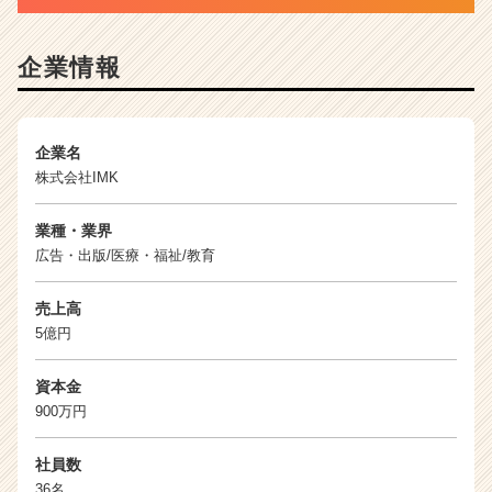
長
企
業
企業情報
か
ら
ス
カ
企業名
ウ
株式会社IMK
ト
が
業種・業界
届
広告・出版/医療・福祉/教育
く
就
売上高
活
5億円
サ
イ
ト
資本金
チ
900万円
ア
キ
社員数
ャ
36名