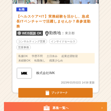
上/
転職
服
装
【ヘルスケア×IT】実務経験を活かし、急成
自
長ITベンチャーで活躍しませんか？表参道勤
由
務
｜
勤務地：
東京都
WEB面談 OK
憧
れ
コンサルティング営業
インサイドセールス
の
営業事務
表
私服OK
学歴不問
土日休み
起業志望歓迎
参
未経験OK
転勤無し
残業少なめ
道
勤
務
株式会社IMK
|
ベ
2023年03月02日 14:58 更新
ン
ブックマーク
チ
ャ
ー・
募集一覧へ
成