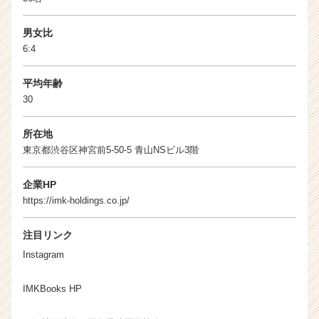
リ
ア
男女比
（C
h
6:4
e
e
平均年齢
r
30
C
a
所在地
r
東京都渋谷区神宮前5-50-5 青山NSビル3階
e
e
r）
企業HP
https://imk-holdings.co.jp/
注目リンク
Instagram
IMKBooks HP