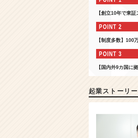
募
集！
【創立10年で東
【年
商
POINT 2
1
0
【制度多数】10
0
0
POINT 3
億
を
【国内外9カ国に
目
指
す】
通
起業ストーリー
信・
I
T
業
界
の
ト