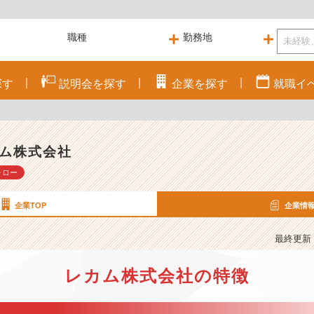
探す
説明会を
探す
企業を
探す
就職
イ
ム株式会社
ォロー
企業TOP
企業情
最終更新： 
レカム株式会社の特徴