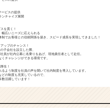
サービスの提供
ランチャイズ展開
ビスを貫く！
、幅広いニーズに応えられる
体制でお客様との信頼関係を築き、スピード成長を実現してきました！
アアップのチャンス！
資の子会社を設立した際、
の社員が社内公募に名乗りをあげ、現地責任者として赴任。
なくチャレンジができる環境です。
利厚生！
れるよう制度を社員の声を聞いて社内制度を導入しています。
などの制度も充実しているので、
多数活躍しています！