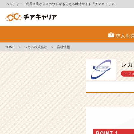
ベンチャー・成長企業からスカウトがもらえる就活サイト「チアキャリア」
レ
カ
求人を
ム
株
HOME
＞
レカム株式会社
＞
会社情報
式
会
社
レカ
の
＋ フ
会
社
情
報
-
幹
部
候
補
生
POINT 1