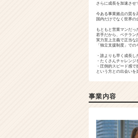
さらに成長を加速させ
成
長
今ある事業拠点の質を
企
国内だけでなく世界の
業
もともと営業マンだっ
か
若手だから、ベテラン
ら
実力至上主義で正当な
ス
「独立支援制度」での
カ
・誰よりも早く成長し
ウ
・たくさんチャレンジ
ト
・圧倒的スピード感で
が
という方との出会いを
届
く
就
事業内容
活
サ
イ
ト
チ
ア
キ