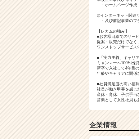
・ホームページ作成
◎インターネット関連
・及び前記事業のフ
【レカムの強み】
■お客様目線でのサー
提案・販売だけでなく
ワンストップサービス
■「実力主義」キャリ
ミャンマーへ100%出
新卒で入社して4年目
年齢やキャリアに関係
■社員満足度の高い福
社員が働き甲斐を感じ
産休・育休、子供手当
営業として女性社員も
企業情報