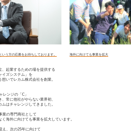
という方の応募をお待ちしております。
海外に向けても事業を拡大
立、起業するための場を提供する
ャイズシステム」を
う想いでレカム株式会社を創業。
チャレンジの「C」
き、常に他社がやらない業界初、
カムはチャレンジしてきました。
O事業の専門商社として
なく海外に向けても事業を拡大しています。
迎え、次の25年に向けて