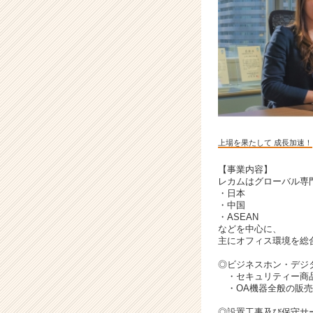
ャ
リ
ア
（C
h
e
e
r
C
a
上場を果たして 成長加速！
r
e
【事業内容】
レカムはグローバル専
e
・日本
r）
・中国
・ASEAN
などを中心に、
主にオフィス環境を総
◎ビジネスホン・デジ
・セキュリティー商
・OA機器全般の販売
◎設置工事及び保守