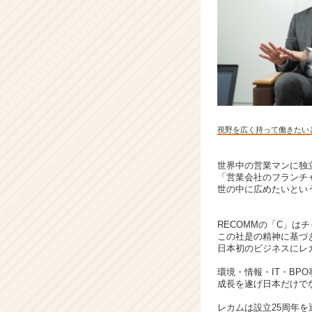
ッ
プ
企
業
で
爆
速
成
長
視野を広く持って働きたい
し
た
い
世界中の営業マンに独
「営業会社のフランチ
人
世の中に広めたいとい
集
ま
れ！
RECOMMの「C」は
|
この社是の精神に基づ
日本初のビジネスにレ
ベ
ン
環境・情報・IT・BP
チ
成長を遂げ日本だけで
ャ
レカムは設立25周年を
ー・