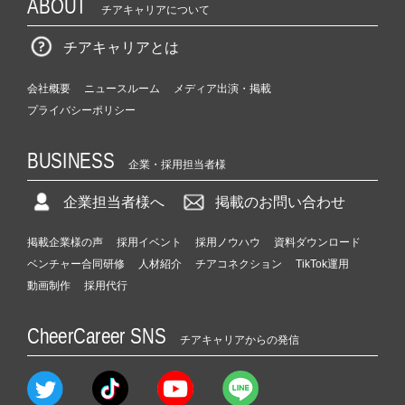
ABOUT
チアキャリアについて
す！
|
チアキャリアとは
ベ
ン
チ
会社概要
ニュースルーム
メディア出演・掲載
ャ
プライバシーポリシー
ー・
成
BUSINESS
長
企業・採用担当者様
企
業
企業担当者様へ
掲載のお問い合わせ
か
ら
掲載企業様の声
採用イベント
採用ノウハウ
資料ダウンロード
ス
ベンチャー合同研修
人材紹介
チアコネクション
TikTok運用
カ
動画制作
採用代行
ウ
ト
CheerCareer SNS
が
チアキャリアからの発信
届
く
就