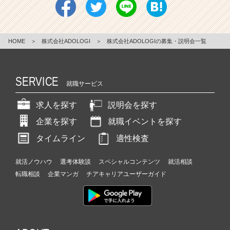
目
ま
ぐ
HOME
＞
株式会社ADOLOGI
＞
株式会社ADOLOGIの募集・説明会一覧
る
し
い
ス
SERVICE
就職サービス
ピ
ー
求人を探す
説明会を探す
ド
で
企業を探す
就職イベントを探す
成
タイムライン
適性検査
長
を
続
就活ノウハウ
選考体験談
スペシャルコンテンツ
就活相談
け
転職相談
企業マンガ
チアキャリアユーザーガイド
て
る
会
社
で