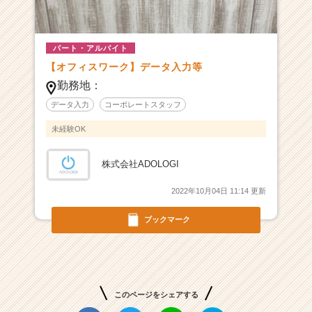
常
に
新
規
パート・アルバイト
事
【オフィスワーク】データ入力等
業
勤務地：
の
計
データ入力
コーポレートスタッフ
画
未経験OK
が
3
～
株式会社ADOLOGI
4
2022年10月04日 11:14 更新
つ
同
ブックマーク
時
に
動
い
て
い
このページをシェアする
る、