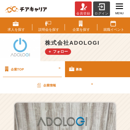
MENU
会員登録
ログイン
株
式
会
求人を
探す
説明会を
探す
企業を
探す
就職
イベント
社
A
株式会社ADOLOGI
D
＋ フォロー
O
L
O
>
企業TOP
募集
G
I
の
>
企業情報
採
用/
求
人
一
覧
-