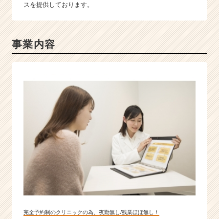
C
スを提供しております。
a
r
e
事業内容
e
r）
完全予約制のクリニックの為、夜勤無し/残業ほぼ無し！