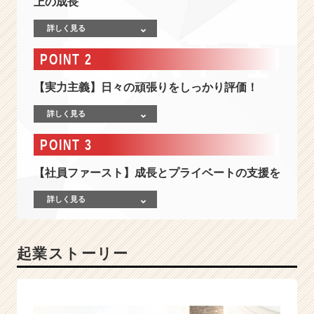
上の成長
生】
売
詳しく見る
上
昨
POINT 2
対
比
【実力主義】日々の頑張りをしっかり評価！
2
1
詳しく見る
4％
の
POINT 3
以
上
【社員ファースト】成長とプライベートの支援を
★
拡
詳しく見る
大
ス
ピ
起業ストーリー
ー
ド
業
界
N