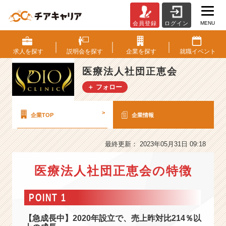
MENU
会員登録
ログイン
医
療
法
求人を
探す
説明会を
探す
企業を
探す
就職
イベント
人
社
医療法人社団正恵会
団
＋ フォロー
正
恵
会
>
企業TOP
企業情報
の
会
社
最終更新： 2023年05月31日 09:18
情
報
医療法人社団正恵会の特徴
-
【新
POINT 1
卒
2
【急成長中】2020年設立で、売上昨対比214％以
期