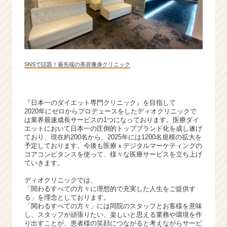
ウ
ト
が
届
く
就
SNSで話題！最先端の美容痩身クリニック
活
サ
イ
ト
『日本一のダイエット専門クリニック』を目指して
2020年にゼロからプロデュースをしたディオクリニックで
チ
は業界最速成長サービスの1つになっております。医療ダイ
ア
エットにおいて日本一の圧倒的トップブランド化を成し遂げ
キ
ており、現在約200名から、2025年には1200名規模の拡大を
ャ
予定しております。今後も医療ｘデジタルマーケティングの
コアコンピタンスを使って、様々な医療サービスを立ち上げ
リ
ていきます。
ア
（C
ディオクリニックでは、
h
「関わるすべての方々に理想的で充実した人生をご提供す
る」を理念としております。
e
「関わるすべての方々」には同院のスタッフとお客様を意味
e
し、スタッフが頑張りたい、楽しいと思える業務や環境を作
r
り出すことが、患者様の笑顔につながると考えながらサービ