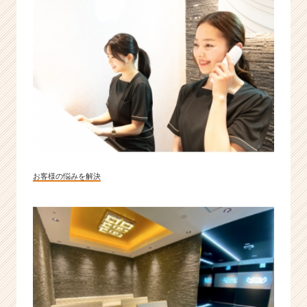
o.
1
急
成
長
企
業
|
ベ
ン
チ
ャ
お客様の悩みを解決
ー・
成
長
企
業
か
ら
ス
カ