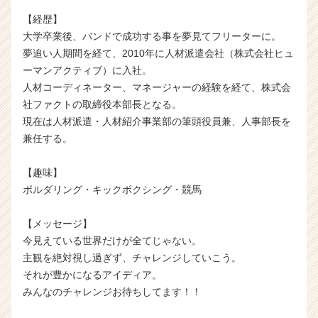
h
【経歴】
e
大学卒業後、バンドで成功する事を夢見てフリーターに。
e
r
夢追い人期間を経て、2010年に人材派遣会社（株式会社ヒュ
C
ーマンアクティブ）に入社。
a
人材コーディネーター、マネージャーの経験を経て、株式会
r
社ファクトの取締役本部長となる。
e
現在は人材派遣・人材紹介事業部の筆頭役員兼、人事部長を
e
兼任する。
r）
【趣味】
ボルダリング・キックボクシング・競馬
【メッセージ】
今見えている世界だけが全てじゃない。
主観を絶対視し過ぎず、チャレンジしていこう。
それが豊かになるアイディア。
みんなのチャレンジお待ちしてます！！