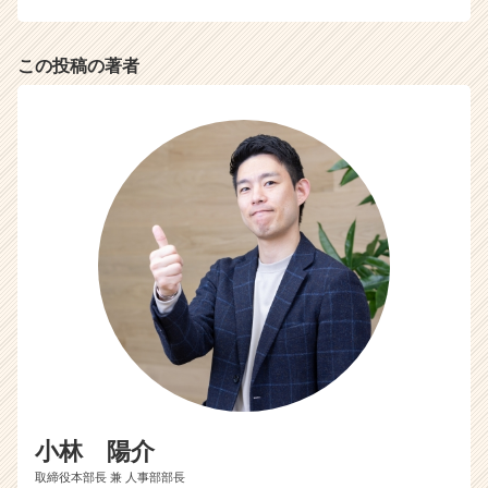
か
ら
この投稿の著者
ス
カ
ウ
ト
が
届
く
就
活
サ
イ
ト
チ
ア
キ
ャ
リ
小林 陽介
ア
（C
取締役本部長 兼 人事部部長