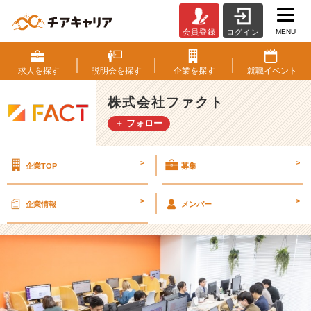
MENU
会員登録
ログイン
オ
フ
ィ
求人を
探す
説明会を
探す
企業を
探す
就職
イベント
ス
ス
株式会社ファクト
ペ
＋ フォロー
ー
ス
は
>
>
企業TOP
募集
フ
リ
ー
>
>
企業情報
メンバー
ア
ド
レ
ス
【株
式
会