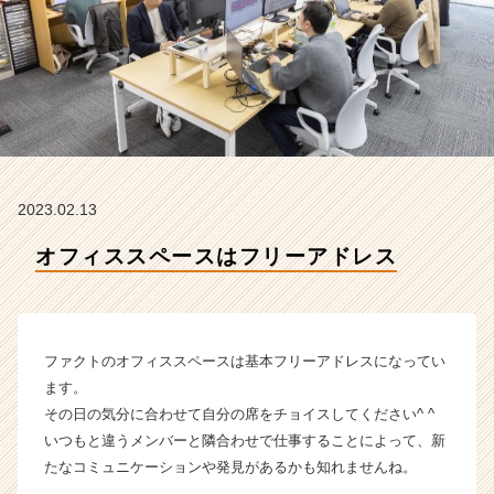
社
フ
ァ
ク
ト
の
タ
イ
ム
2023.02.13
ラ
イ
オフィススペースはフリーアドレス
ン】
|
ベ
ン
チ
ファクトのオフィススペースは基本フリーアドレスになってい
ャ
ます。
ー・
その日の気分に合わせて自分の席をチョイスしてください^ ^
成
いつもと違うメンバーと隣合わせで仕事することによって、新
長
たなコミュニケーションや発見があるかも知れませんね。
企
業