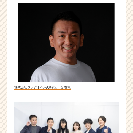
カ
ン
パ
ニ
ー
|
ベ
ン
チ
ャ
ー・
成
長
企
株式会社ファクト代表取締役 菅 在根
業
か
ら
ス
カ
ウ
ト