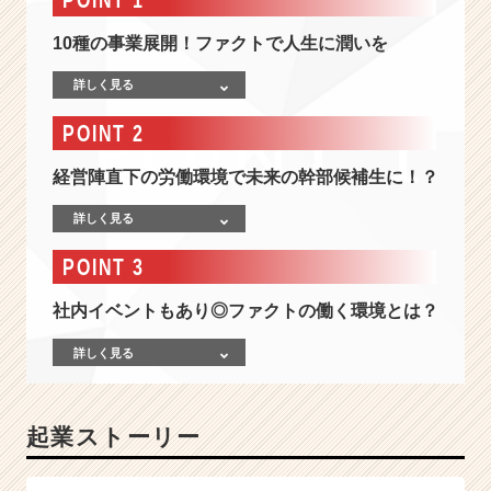
ワ
ン
10種の事業展開！ファクトで人生に潤いを
ス
ト
詳しく見る
ッ
プ
POINT 2
で
解
経営陣直下の労働環境で未来の幹部候補生に！？
決
す
詳しく見る
る、
総
POINT 3
合
人
社内イベントもあり◎ファクトの働く環境とは？
材
ソ
詳しく見る
リ
ュ
ー
起業ストーリー
シ
ョ
ン