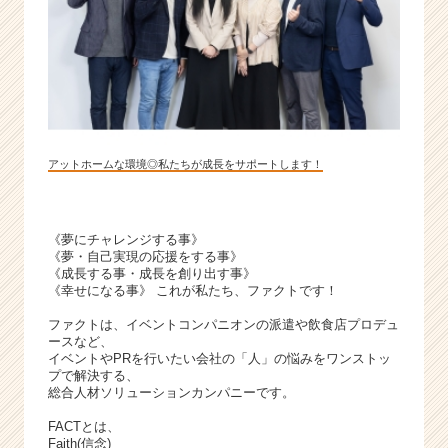
が
届
く
就
活
サ
イ
ト
アットホームな環境◎私たちが成長をサポートします！
チ
ア
キ
《夢にチャレンジする事》
ャ
《夢・自己実現の応援をする事》
リ
《成長する事・成長を創り出す事》
ア
《幸せになる事》 これが私たち、ファクトです！
（C
ファクトは、イベントコンパニオンの派遣や飲食店プロデュ
h
ースなど、
e
イベントやPRを行いたい会社の「人」の悩みをワンストッ
e
プで解決する、
r
総合人材ソリューションカンパニーです。
C
FACTとは、
a
Faith(信念)