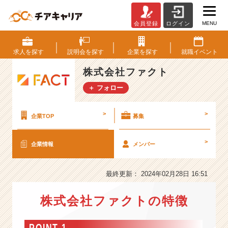
MENU
会員登録
ログイン
株
式
会
求人を
探す
説明会を
探す
企業を
探す
就職
イベント
社
フ
株式会社ファクト
ァ
＋ フォロー
ク
ト
の
>
>
企業TOP
募集
会
社
>
企業情報
メンバー
情
報
-
最終更新： 2024年02月28日 16:51
「人」
の
株式会社ファクトの特徴
悩
み
を
POINT 1