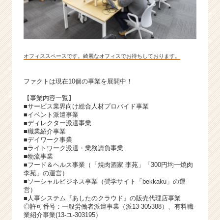
オフィススペースです。綺麗なオフィスでお待ちしております。
ファクトは現在10個の事業を展開中！
【事業内容一覧】
■サービス業界向け総合人材プロバイド事業
■イベント派遣事業
■ディレクター派遣事業
■職業紹介事業
■デイワーク事業
■ライトワーク派遣・業務請負事業
■物流事業
■フード＆ヘルス事業（「焼肉酒家 李苑」「300円均一焼肉
李苑」の運営）
■ソーシャルビジネス事業（奨学サイト「bekkaku」の運
営）
■人事システム『あしたのクラウド』の販売代理店事業
◎許可番号：一般労働者派遣事業（派13-305388）、有料職
業紹介事業(13-ユ-303195）