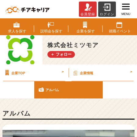
MENU
会員登録
ログイン
ベ
ン
チ
求人を
探す
説明会を
探す
企業を
探す
就職
イベント
ャ
ー・
株式会社ミツモア
成
＋ フォロー
長
企
業
>
>
企業TOP
企業情報
か
ら
ス
アルバム
カ
ウ
ト
アルバム
が
届
く
就