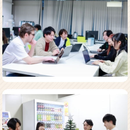
活
サ
イ
ト
チ
ア
キ
ャ
リ
ア
（C
h
e
e
r
C
a
r
e
e
r）