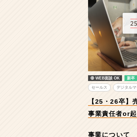
率
800%
超！
創
業
3
期
目
の
急
成
長
WEB面談 OK
新卒
ベ
ン
セールス
デジタルマ
チ
ャ
【25・26卒
ー
企
事業責任者or
業
で
事
事業について