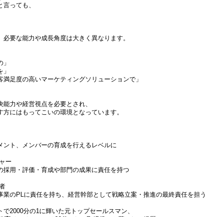
と言っても、
、必要な能力や成長角度は大きく異なります。
、
の」
を」
客満足度の高いマーケティングソリューションで」
決能力や経営視点を必要とされ、
す方にはもってこいの環境となっています。
】
メント、メンバーの育成を行えるレベルに
ャー
の採用・評価・育成や部門の成果に責任を持つ
者
事業のPLに責任を持ち、経営幹部として戦略立案・推進の最終責任を担う
で2000分の1に輝いた元トップセールスマン、