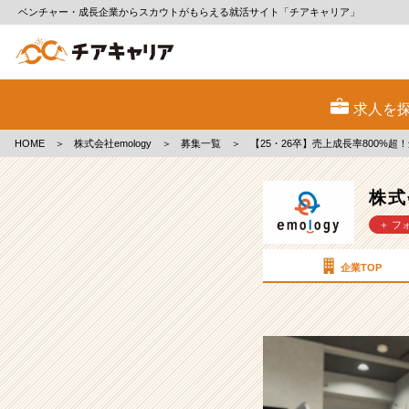
ベンチャー・成長企業からスカウトがもらえる就活サイト「チアキャリア」
株
式
求人を
会
社
HOME
＞
株式会社emology
＞
募集一覧
＞
【25・26卒】売上成長率800%
emology
の
採
株式
用/
＋ フ
求
人
-
企業TOP
【25・
26
卒】
売
上
成
長