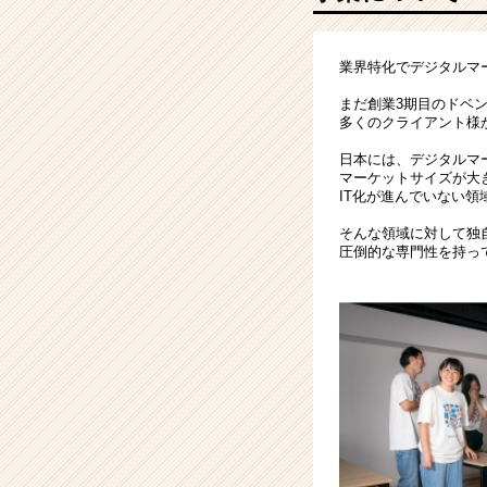
業
責
任
業界特化でデジタルマ
者
or
まだ創業3期目のドベ
起
多くのクライアント様
業
日本には、デジタルマ
を
マーケットサイズが大
目
IT化が進んでいない
指
す！
そんな領域に対して独
圧倒的な専門性を持っ
|
ベ
ン
チ
ャ
ー・
成
長
企
業
か