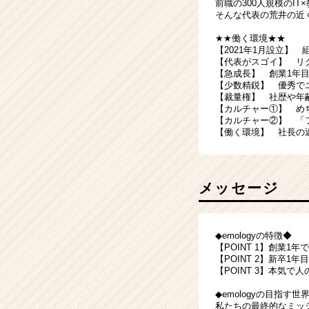
前職の300人規模のI
そんな代表の荒井の近
★★働く環境★★
【2021年1月設立】
【代表がスゴイ】 リク
【急成長】 創業1年目
【少数精鋭】 優秀でエ
【裁量権】 社歴や年
【カルチャー①】 め
【カルチャー②】 「
【働く環境】 社長の
メッセージ
◆emologyの特徴◆
【POINT 1】創業1
【POINT 2】新卒1
【POINT 3】本気
◆emologyの目指す世
私たちの最終的なミッ