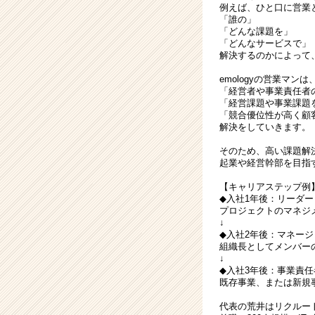
例えば、ひと口に営業
「誰の」
「どんな課題を」
「どんなサービスで」
解決するのかによって
emologyの営業マンは
「経営者や事業責任者
「経営課題や事業課題
「競合優位性が高く顧
解決をしていきます。
そのため、高い課題解
起業や経営幹部を目指
【キャリアステップ例
◆入社1年後：リーダー
プロジェクトのマネジ
↓
◆入社2年後：マネージ
組織長としてメンバー
↓
◆入社3年後：事業責任
既存事業、または新規
代表の荒井はリクルート