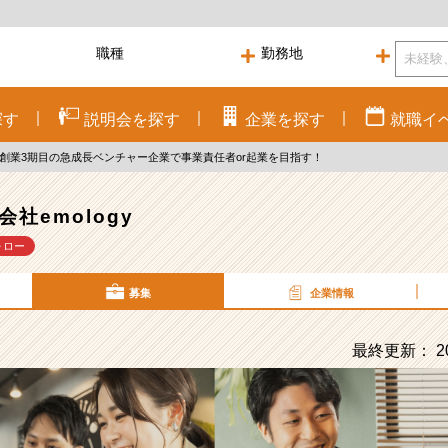
探す
説明会を
探す
企業を
探す
就職
イ
超！創業3期目の急成長ベンチャー企業で事業責任者or起業を目指す！
会社emology
ォロー
募集
企業情報
最終更新： 20