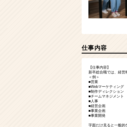
ら
ス
カ
ウ
ト
が
届
く
仕事内容
就
活
サ
【仕事内容】
イ
新卒総合職では、経営
ト
＜例＞
■営業
チ
■Webマーケティング
ア
■制作ディレクション
キ
■チームマネジメント
ャ
■人事
■経営企画
リ
■事業企画
ア
■事業開発
（CheerCareer）
字面だけ見ると一般的