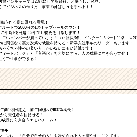
T×教育ベンチャーでは20代にして取締役、と華々しい経歴。
くでビジネスの作り方、事業の伸ばし方を学べます！
 組織を作る側に回れる環境！
ルートで2000分の1のトップセールスマン！
に年商1億円超！3年で10億円を目指します！
モいメンバーが揃っています！（正社員3名、インターン/パート11名 ※20
齢に関係なく実力次第で裁量を持てる！新卒入社半年のリーダーもいます！
ちゃくちゃ性格の良い人しかいないエモい組織です！
フィードバック」と「言語化」を大切にする、人の成長に向き合う文化！
近くで仕事ができる！
年で年商1億円超え！前年同Q比で800%成長！
年目から責任者を目指せる！
で人の成長に向き合うエモいチーム！
界観◆
ションは、「自分で自分の人生を決められる人を増やす」ことです。