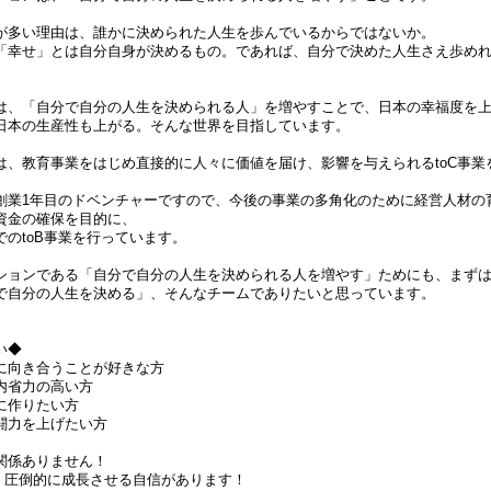
が多い理由は、誰かに決められた人生を歩んでいるからではないか。
「幸せ」とは自分自身が決めるもの。であれば、自分で決めた人生さえ歩め
は、「自分で自分の人生を決められる人」を増やすことで、日本の幸福度を
日本の生産性も上がる。そんな世界を目指しています。
は、教育事業をはじめ直接的に人々に価値を届け、影響を与えられるtoC事業
創業1年目のドベンチャーですので、今後の事業の多角化のために経営人材の
資金の確保を目的に、
のtoB事業を行っています。
ションである「自分で自分の人生を決められる人を増やす」ためにも、まず
で自分の人生を決める」、そんなチームでありたいと思っています。
い◆
に向き合うことが好きな方
内省力の高い方
に作りたい方
闘力を上げたい方
関係ありません！
たら、圧倒的に成長させる自信があります！