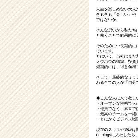
人生を楽しめない大人
そもそも「楽しい」や
ではないか。
そんな思いから私たち
と働くことで結果的に
そのために中長期的に
ています。
とはいえ、当社はまだ
ノウハウの構築、投資
短期的には、得意領域で
そして、最終的なミッ
わる全ての人が「自分
◆こんな人に来て欲し
・オープンな性格で人
・他責でなく、素直で
・最高のチームを一緒
・とにかくビジネス戦
現在のスキルや経験は
emologyに入社し