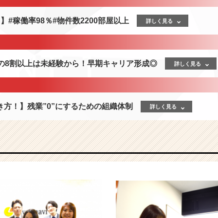
】#稼働率98％#物件数2200部屋以上
詳しく見る
員の8割以上は未経験から！早期キャリア形成◎
詳しく見る
き方！】残業”0”にするための組織体制
詳しく見る