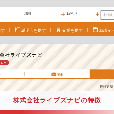
探す
説明会を
探す
企業を
探す
就職
イ
会社ライブズナビ
ォロー
P
募集
最終更新： 
株式会社ライブズナビの特徴