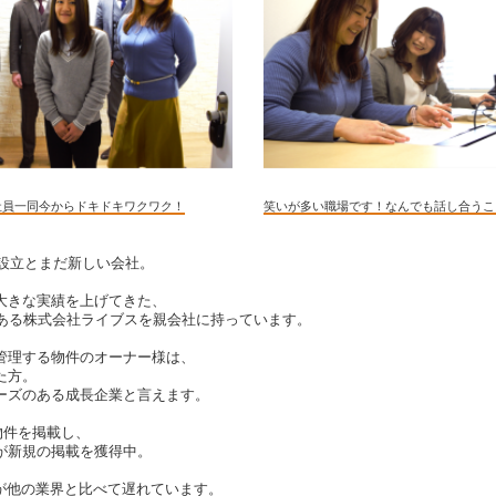
社員一同今からドキドキワクワク！
笑いが多い職場です！なんでも話し合うこ
年設立とまだ新しい会社。
大きな実績を上げてきた、
がある株式会社ライブスを親会社に持っています。
管理する物件のオーナー様は、
た方。
ーズのある成長企業と言えます。
の物件を掲載し、
が新規の掲載を獲得中。
術が他の業界と比べて遅れています。