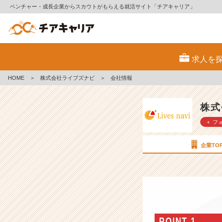
ベンチャー・成長企業からスカウトがもらえる就活サイト「チアキャリア」
株
式
求人を
会
社
HOME
＞
株式会社ライブズナビ
＞
会社情報
ラ
イ
ブ
株式
ズ
＋ フ
ナ
ビ
の
企業TO
会
社
情
報
-
【新
卒
POINT 1