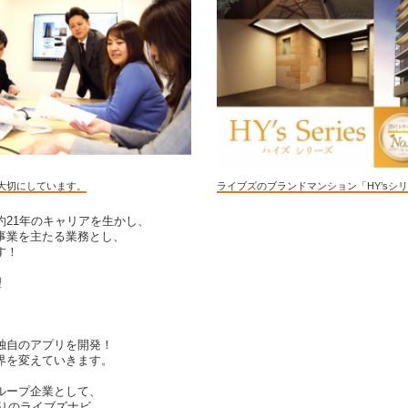
大切にしています。
ライブズのブランドマンション「HY’sシ
約21年のキャリアを生かし、
事業を主たる業務とし、
す！
理
独自のアプリを開発！
業界を変えていきます。
ループ企業として、
かりのライブズナビ。