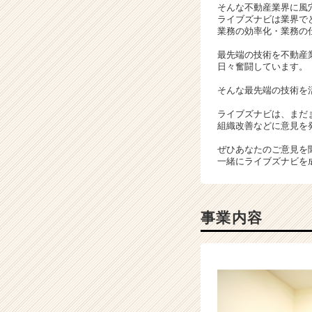
そんな不動産業界に風
ャ
ライブズナビは業界で
ー・
業務の効率化・業務の
成
最先端の技術を不動産
長
日々奮闘しています。
企
業
そんな最先端の技術を
か
ライブズナビは、まだ
ら
組織改善などに意見を
ス
カ
ぜひあなたのご意見を
ウ
一緒にライブズナビを
ト
が
届
事業内容
く
就
活
サ
イ
ト
チ