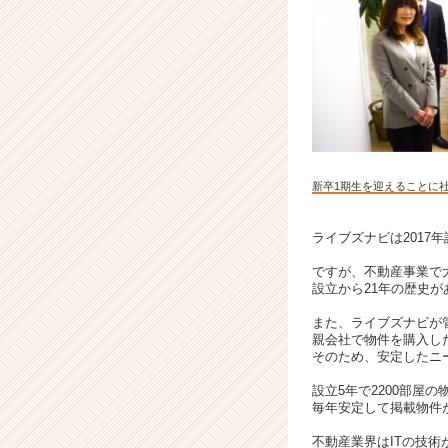
し
て
業
界
に
変
革
を
起
新卒1期生を迎えることに
こ
す
ベ
ライブズナビは2017
ン
ですが、不動産事業で
チ
設立から21年の歴史
ャ
ー
また、ライブズナビが
企
親会社で物件を購入し
そのため、安定したニ
業
|
設立5年で2200部屋
ベ
毎年安定して掲載物件
ン
不動産業界はITの技
チ