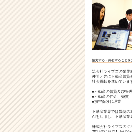
ア
キ
ャ
リ
ア
（C
h
e
e
r
協力する・共有することを
C
a
親会社ライブズの業界
仲間と共に不動産賃貸
r
社会貢献を進めていま
e
e
■不動産の賃貸及び管
r）
■不動産の仲介、売買
■損害保険代理業
不動産業界では異例の
AIを活用し、不動産
株式会社ライブズのグ
2017年に設立したば