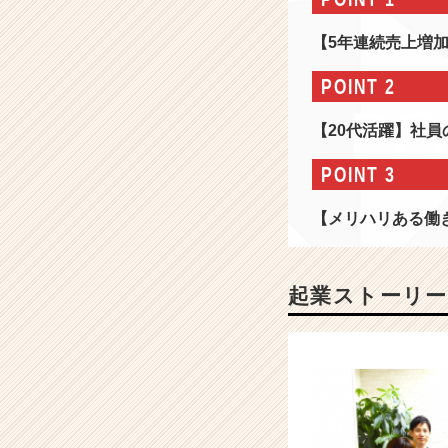
1
期
【5年連続売上増加
生】
A
POINT 2
I
技
【20代活躍】社
術
を
POINT 3
活
用
【メリハリある働
し
不
動
産
起業ストーリー
業
界
の
先
駆
者
と