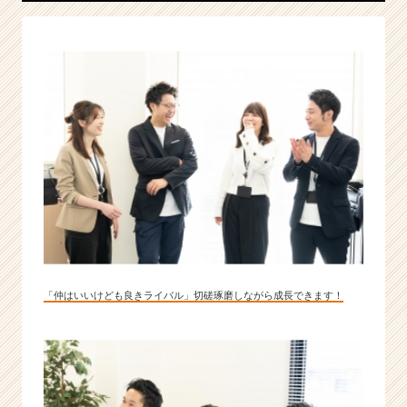
大
級
の
リ
ー
デ
ィ
ン
グ
カ
ン
パ
ニ
ー
|
「仲はいいけども良きライバル」切磋琢磨しながら成長できます！
ベ
ン
チ
ャ
ー・
成