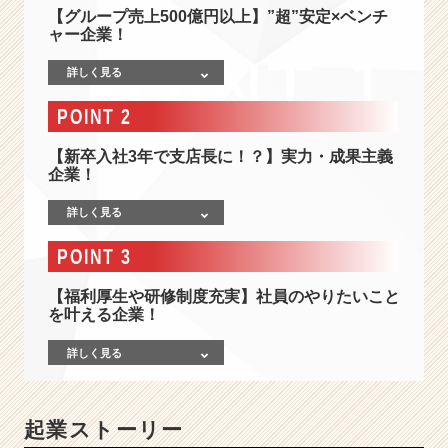
報
【グループ売上500億円以上】”超”安定×ベンチ
-
ャー企業！
【”超”安
定
詳しく見る
×
ベ
POINT 2
ン
チ
【新卒入社3年で支店長に！？】実力・成果主義
ャ
企業！
ー】
詳しく見る
住
ま
POINT 3
い
を
【福利厚生や研修制度充実】社員のやりたいこと
快
を叶える企業！
適
に
詳しく見る
す
る
業
界
起業ストーリー
最