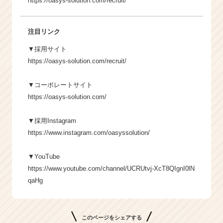
https://oasys-solution.com/recruit/
注目リンク
▼採用サイト
https://oasys-solution.com/recruit/
▼コーポレートサイト
https://oasys-solution.com/
▼採用Instagram
https://www.instagram.com/oasyssolution/
▼YouTube
https://www.youtube.com/channel/UCRUtvj-XcT8QIgnI0lN
qaHg
このページをシェアする