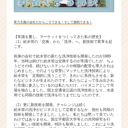
実力主義の会社だからこそできる！そして挑戦できる！
【常識を覆し、マーケットをつくってきた私の歴史】
（1）給水管の「交換」から「洗浄」へ。新技術で変革を起
こす。
前身の会社で給水管の新たな洗浄技術を開発したのが1989
年。当時は錆びた給水管は交換するのが常識でしたが、ちょ
うどその頃、錆びないステンレスや樹脂の配管も導入されは
じめました。そのような背景にマッチした洗浄技術により、
給水管を「定期的に洗うことで、きれいに長持ちさせる」新
たなビジネスが生まれたのです。私たちによって生み出され
た市場に参入しているのは私たちだけ。パイオニアとして市
場を独占しました。国土交通省公認の洗浄技術となり、水道
局でも同様の技術で洗浄を行うまでになったのです。
（2）更に新技術を開発。チャレンジは続く
給水管の洗浄がビジネスとして定着するなか、他社も同様の
技術を開発してきました。しかし、私たちは黙って見ていた
わけではありません。国立宇都宮大学等との共同研究を行
い、新しい技術を開発。特許も取得しました。これにより洗