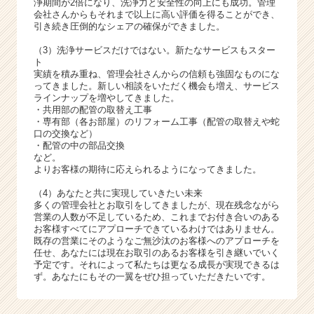
浄期間が2倍になり、洗浄力と安全性の向上にも成功。管理
会社さんからもそれまで以上に高い評価を得ることができ、
引き続き圧倒的なシェアの確保ができました。
（3）洗浄サービスだけではない。新たなサービスもスター
ト
実績を積み重ね、管理会社さんからの信頼も強固なものにな
ってきました。新しい相談をいただく機会も増え、サービス
ラインナップを増やしてきました。
・共用部の配管の取替え工事
・専有部（各お部屋）のリフォーム工事（配管の取替えや蛇
口の交換など）
・配管の中の部品交換
など。
よりお客様の期待に応えられるようになってきました。
（4）あなたと共に実現していきたい未来
多くの管理会社とお取引をしてきましたが、現在残念ながら
営業の人数が不足しているため、これまでお付き合いのある
お客様すべてにアプローチできているわけではありません。
既存の営業にそのようなご無沙汰のお客様へのアプローチを
任せ、あなたには現在お取引のあるお客様を引き継いでいく
予定です。それによって私たちは更なる成長が実現できるは
ず。あなたにもその一翼をぜひ担っていただきたいです。