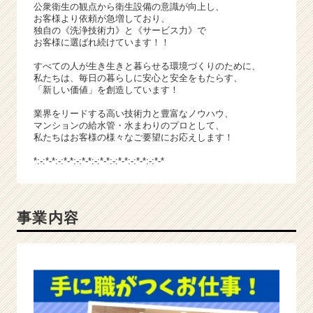
リ
公衆衛生の観点から衛生設備の意識が向上し、
ア
お客様より依頼が急増しており、
独自の《洗浄技術力》と《サービス力》で
（C
お客様に選ばれ続けています！！
h
e
すべての人が生き生きと暮らせる環境づくりのために、
e
私たちは、毎日の暮らしに安心と安全をもたらす、
「新しい価値」を創造しています！
r
C
業界をリードする高い技術力と豊富なノウハウ、
a
マンションの給水管・水まわりのプロとして、
r
私たちはお客様の様々なご要望にお応えします！
e
*:-:*-*:-:*-*:-:*-*:-:*-*:-:*-*:-:*-*:-:*-*
e
r）
事業内容