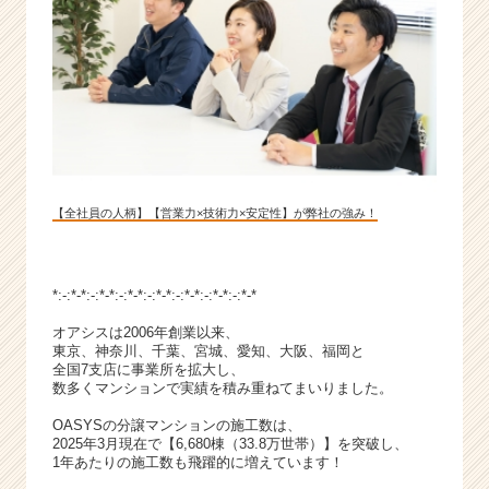
長
企
業
か
ら
ス
カ
ウ
ト
【全社員の人柄】【営業力×技術力×安定性】が弊社の強み！
が
届
く
就
*:-:*-*:-:*-*:-:*-*:-:*-*:-:*-*:-:*-*:-:*-*
活
オアシスは2006年創業以来、
サ
東京、神奈川、千葉、宮城、愛知、大阪、福岡と
イ
全国7支店に事業所を拡大し、
ト
数多くマンションで実績を積み重ねてまいりました。
チ
ア
OASYSの分譲マンションの施工数は、
2025年3月現在で【6,680棟（33.8万世帯）】を突破し、
キ
1年あたりの施工数も飛躍的に増えています！
ャ