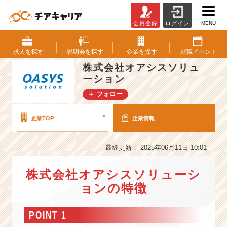
MENU
会員登録
ログイン
株
式
会
求人を
探す
説明会を
探す
企業を
探す
就職
イベント
社
株式会社オアシスソリュ
オ
ーション
ア
シ
＋ フォロー
ス
ソ
>
企業TOP
企業情報
リ
ュ
ー
最終更新： 2025年06月11日 10:01
シ
ョ
株式会社オアシスソリューシ
ン
ョンの特徴
の
会
社
POINT 1
情