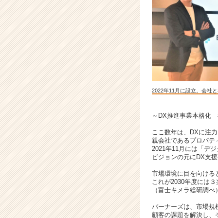
し
た
注
目
の
D
X
ス
タ
2022年11月に設立。会
ー
ト
ア
～DX推進事業本格化 
ッ
ここ数年は、DXに注力
プ！
親会社であるプロパテ
|
2021年11月には「
ベ
ビジョンの元にDX支
ン
市場環境に目を向けると
チ
これが2030年度には３
ャ
（富士キメラ総研調べ
ー・
成
バーナーズは、市場規
顧客の課題を解決し、
長