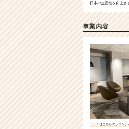
日本の生産性を向上さ
企
業
か
ら
事業内容
ス
カ
ウ
ト
が
届
く
就
活
サ
イ
ト
チ
ア
キ
ャ
ランチはこちらのラウンジ
リ