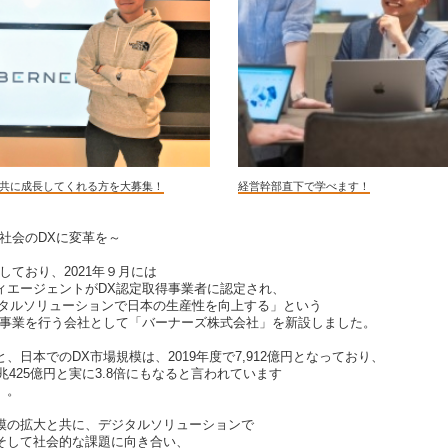
社と共に成長してくれる方を大募集！
経営幹部直下で学べます！
社会のDXに変革を～
しており、2021年９月には
ィエージェントがDX認定取得事業者に認定され、
デジタルソリューションで日本の生産性を向上する」という
援事業を行う会社として「バーナーズ株式会社」を新設しました。
、日本でのDX市場規模は、2019年度で7,912億円となっており、
兆425億円と実に3.8倍にもなると言われています
）。
模の拡大と共に、デジタルソリューションで
そして社会的な課題に向き合い、