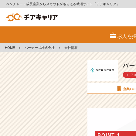
ベンチャー・成長企業からスカウトがもらえる就活サイト「チアキャリア」
バ
ー
求人を
ナ
ー
HOME
＞
バーナーズ株式会社
＞
会社情報
ズ
株
式
バー
会
＋ フ
社
の
会
企業TO
社
情
報
-
2
0
2
POINT 1