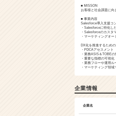
ア
■ MISSON
（C
お客様と社会課題に向
h
■ 事業内容
e
Salesforce導入支
e
・Salesforceに特化
r
・Salesforceのカ
C
・マーケティングオー
a
DX化を推進するため
r
・PDCAアセスメント
e
・業務ASIS＆TOBE
e
・重要な指標の可視化
r）
・業務フローや運用ル
・マーケティング領域
企業情報
企業名