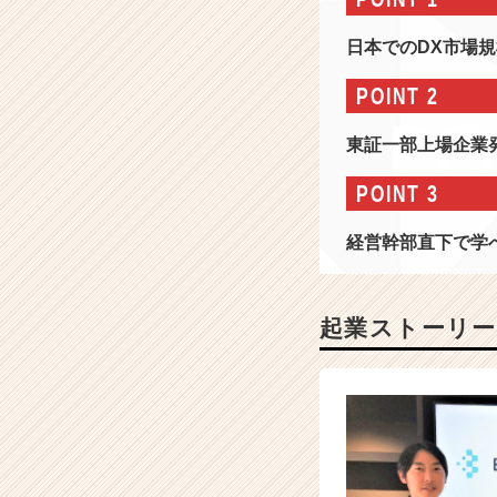
1
年
日本でのDX市場
1
1
POINT 2
月
設
東証一部上場企業
立！
東
POINT 3
証
プ
経営幹部直下で学
ラ
イ
ム
上
起業ストーリー
場
企
業
か
ら
誕
生