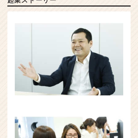
起業ストーリー
コ
ン
サ
ル
テ
ィ
ン
グ
カ
ン
パ
ニ
ー
|
ベ
ン
チ
ャ
ー・
成
長