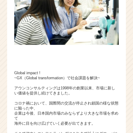
企
業
か
ら
ス
カ
ウ
ト
が
届
く
就
Global impact !
~GX（Global transformation）で社会課題を解決~
活
サ
アウンコンサルティングは1998年の創業以来、市場に新し
イ
い価値を提供し続けてきました。
ト
チ
コロナ禍において、国際間の交流が停止され鎖国の様な状態
に陥った中、
ア
企業は今後、日本国内市場のみならずより大きな市場を求め
キ
て
ャ
海外に目を向け広げていく必要が出てきます。
リ