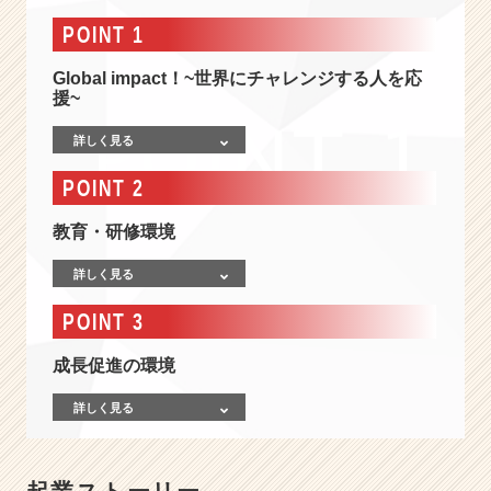
報
-
POINT 1
【マ
ー
Global impact！~世界にチャレンジする人を応
ケ
援~
テ
詳しく見る
ィ
ン
POINT 2
グ
✖️
教育・研修環境
グ
ロ
詳しく見る
ー
バ
POINT 3
ル】
日
成長促進の環境
本
を
詳しく見る
代
表
す
る