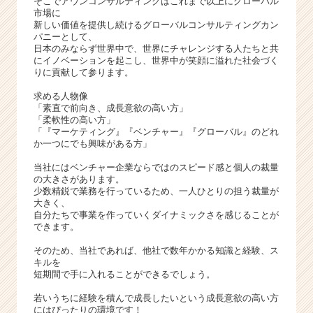
そこでアウンコンサルティングはこれまで以上にグローバル
ア
市場に
（C
新しい価値を提供し続けるグローバルコンサルティングカン
h
パニーとして、
e
日本のみならず世界中で、世界にチャレンジする人たちと共
にイノベーションを起こし、世界中が笑顔に溢れた社会づく
e
りに貢献して参ります。
r
C
求める人物像
a
「素直で前向き、成長意欲の高い方」
「柔軟性の高い方」
r
「『マーケティング』『ベンチャー』『グローバル』のどれ
e
か一つにでも興味がある方」
e
r）
当社にはベンチャー企業ならではのスピード感と個人の裁量
の大きさがあります。
少数精鋭で業務を行っているため、一人ひとりの担う裁量が
大きく、
自分たちで事業を作っていくダイナミックさを感じることが
できます。
そのため、当社であれば、他社で数年かかる知識と経験、ス
キルを
短期間で手に入れることができるでしょう。
若いうちに経験を積んで成長したいという成長意欲の高い方
にはぴったりの環境です！