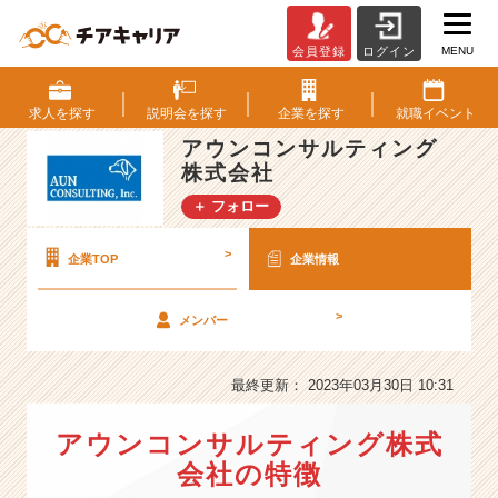
MENU
会員登録
ログイン
ア
ウ
ン
求人を
探す
説明会を
探す
企業を
探す
就職
イベント
コ
アウンコンサルティング
ン
株式会社
サ
ル
＋ フォロー
テ
ィ
>
企業TOP
企業情報
ン
グ
株
>
メンバー
式
会
最終更新： 2023年03月30日 10:31
社
の
会
アウンコンサルティング株式
社
会社の特徴
情