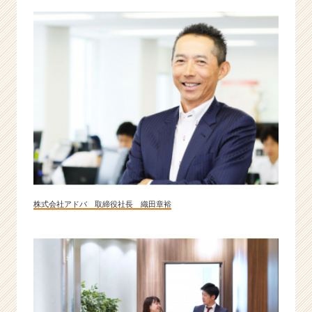
を
サ
ポ
ー
ト
す
る
企
業
|
ベ
ン
チ
ャ
株式会社アドバ 取締役社長 織田章裕
ー・
成
長
企
業
か
ら