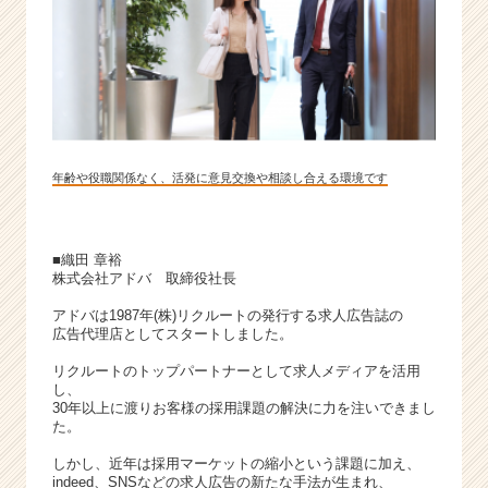
ス
カ
ウ
ト
が
届
く
就
年齢や役職関係なく、活発に意見交換や相談し合える環境です
活
サ
イ
■織田 章裕
ト
株式会社アドバ 取締役社長
チ
ア
アドバは1987年(株)リクルートの発行する求人広告誌の
キ
広告代理店としてスタートしました。
ャ
リクルートのトップパートナーとして求人メディアを活用
リ
し、
ア
30年以上に渡りお客様の採用課題の解決に力を注いできまし
（C
た。
h
しかし、近年は採用マーケットの縮小という課題に加え、
e
indeed、SNSなどの求人広告の新たな手法が生まれ、