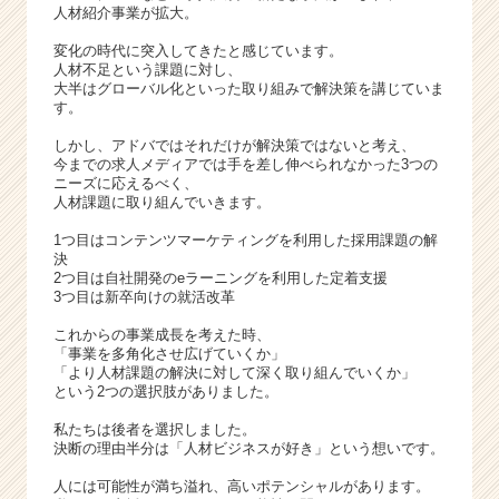
e
人材紹介事業が拡大。
r
変化の時代に突入してきたと感じています。
C
人材不足という課題に対し、
a
大半はグローバル化といった取り組みで解決策を講じていま
r
す。
e
しかし、アドバではそれだけが解決策ではないと考え、
e
今までの求人メディアでは手を差し伸べられなかった3つの
r）
ニーズに応えるべく、
人材課題に取り組んでいきます。
1つ目はコンテンツマーケティングを利用した採用課題の解
決
2つ目は自社開発のeラーニングを利用した定着支援
3つ目は新卒向けの就活改革
これからの事業成長を考えた時、
「事業を多角化させ広げていくか」
「より人材課題の解決に対して深く取り組んでいくか」
という2つの選択肢がありました。
私たちは後者を選択しました。
決断の理由半分は「人材ビジネスが好き」という想いです。
人には可能性が満ち溢れ、高いポテンシャルがあります。