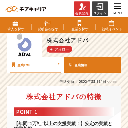
MENU
会員登録
ログイン
株
式
会
求人を
探す
説明会を
探す
企業を
探す
就職
イベント
社
ア
株式会社アドバ
ド
＋ フォロー
バ
の
会
>
企業TOP
企業情報
社
情
報
最終更新： 2023年03月14日 09:55
-
【経
株式会社アドバの特徴
営
者
POINT 1
の
パ
【年間”1万社”以上の支援実績！】安定の実績と
ー