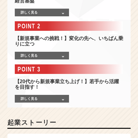
経営基盤
ト
ナ
詳しく見る
ー！】
新
POINT 2
規
事
【新規事業への挑戦！】変化の先へ、いちばん乗
業
りに立つ
や
総
詳しく見る
合
力
POINT 3
で
顧
【20代から新規事業立ち上げ！】若手から活躍
客
を目指す！
の
課
詳しく見る
題
解
決
起業ストーリー
や
成
長