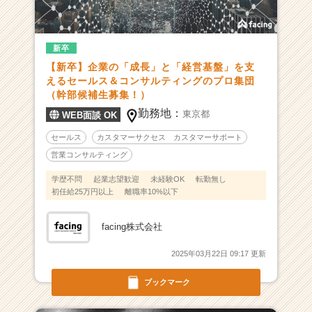
長
率
3
0
新卒
0％・
【新卒】企業の「成長」と「経営基盤」を支
B
えるセールス＆コンサルティングのプロ集団
P
（幹部候補生募集！）
O：
勤務地：
東京都
WEB面談 OK
営
業・
セールス
カスタマーサクセス カスタマーサポート
コ
営業コンサルティング
ン
サ
学歴不問
起業志望歓迎
未経験OK
転勤無し
初任給25万円以上
離職率10%以下
ル】
舞
台
facing株式会社
の
裏
2025年03月22日 09:17 更新
か
ら、
ブックマーク
ビ
ジ