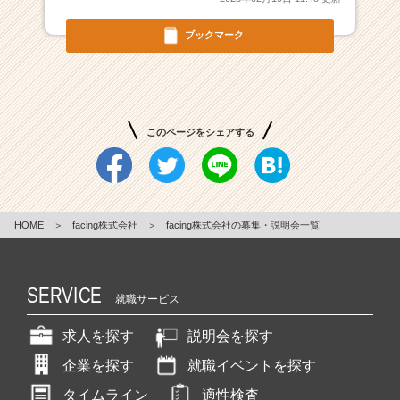
企
業
ブックマーク
か
ら
ス
カ
ウ
このページをシェアする
ト
が
届
く
就
HOME
＞
facing株式会社
＞
facing株式会社の募集・説明会一覧
活
サ
イ
SERVICE
ト
就職サービス
チ
ア
求人を探す
説明会を探す
キ
企業を探す
就職イベントを探す
ャ
リ
タイムライン
適性検査