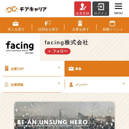
MENU
会員登録
ログイン
f
a
c
求人を
探す
説明会を
探す
企業を
探す
就職
イベント
i
n
facing株式会社
g
＋ フォロー
株
式
会
>
企業TOP
募集
社
の
採
>
>
企業情報
メンバー
用/
求
人
一
覧
-
【成