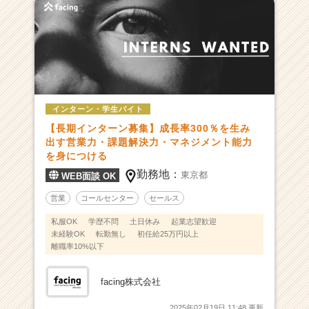
ネ
ス
の
未
来
を
つ
インターン・学生バイト
く
【長期インターン募集】成長率300％を生み
る
出す営業力・課題解決力・マネジメント能力
仕
を身につける
掛
け
勤務地：
東京都
WEB面談 OK
人
営業
コールセンター
セールス
|
ベ
私服OK
学歴不問
土日休み
起業志望歓迎
ン
未経験OK
転勤無し
初任給25万円以上
チ
離職率10%以下
ャ
ー・
facing株式会社
成
長
2025年02月19日 11:48 更新