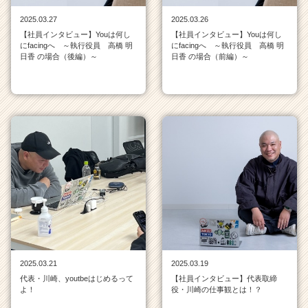
イ
2025.03.27
2025.03.26
ト
【社員インタビュー】Youは何し
【社員インタビュー】Youは何し
チ
にfacingへ ～執行役員 高橋 明
にfacingへ ～執行役員 高橋 明
ア
日香 の場合（後編）～
日香 の場合（前編）～
キ
ャ
リ
ア
（C
h
e
e
r
C
a
r
e
e
2025.03.21
2025.03.19
r）
代表・川崎、youtbeはじめるって
【社員インタビュー】代表取締
よ！
役・川崎の仕事観とは！？