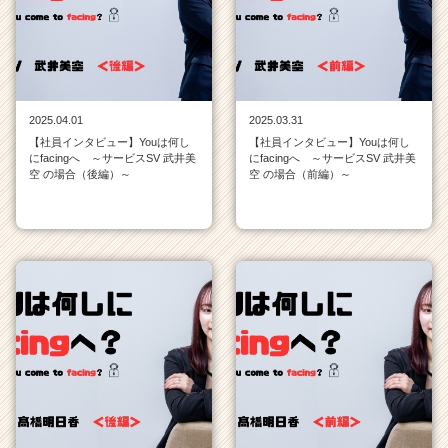
|
ベ
ン
チ
ャ
ー・
2025.04.01
2025.03.31
成
【社員インタビュー】Youは何し
【社員インタビュー】Youは何し
長
にfacingへ ～サービスSV 武井美
にfacingへ ～サービスSV 武井美
企
空 の場合（後編）～
空 の場合（前編）～
業
か
ら
ス
カ
ウ
ト
が
届
く
就
活
サ