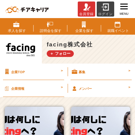
MENU
会員登録
ログイン
f
a
c
求人を
探す
説明会を
探す
企業を
探す
就職
イベント
i
n
facing株式会社
g
＋ フォロー
株
式
会
>
>
企業TOP
募集
社
の
タ
>
>
企業情報
メンバー
イ
ム
ラ
イ
ン
一
覧