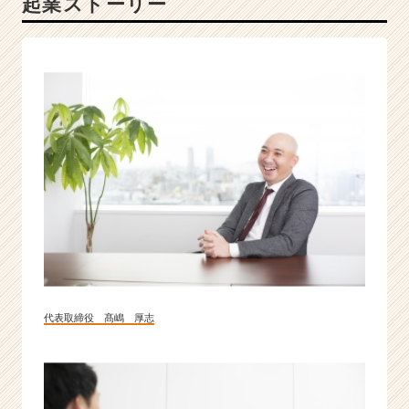
起業ストーリー
ナ
ロ
グ
融
合
の
独
自
戦
略
で
企
業
の
成
長
代表取締役 髙嶋 厚志
を
支
援
|
ベ