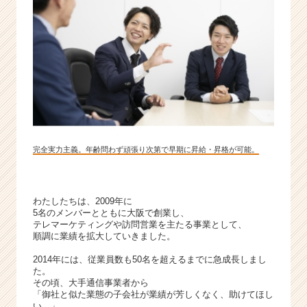
ン
チ
ャ
ー・
成
長
企
業
か
ら
完全実力主義。年齢問わず頑張り次第で早期に昇給・昇格が可能。
ス
カ
ウ
ト
わたしたちは、2009年に
が
5名のメンバーとともに大阪で創業し、
届
テレマーケティングや訪問営業を主たる事業として、
順調に業績を拡大していきました。
く
就
2014年には、従業員数も50名を超えるまでに急成長しまし
活
た。
サ
その頃、大手通信事業者から
「御社と似た業態の子会社が業績が芳しくなく、助けてほし
イ
い。」