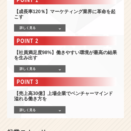
0％
成
【成長率120％】マーケティング業界に革命を起
長】
こす
マ
ー
詳しく見る
ケ
テ
POINT 2
ィ
ン
【社員満足度98%】働きやすい環境が最高の結果
グ
を生み出す
業
界
詳しく見る
に
POINT 3
革
命
【売上高30億】上場企業でベンチャーマインド
を！
溢れる働き方を
デ
ジ
詳しく見る
タ
ル
×
ア