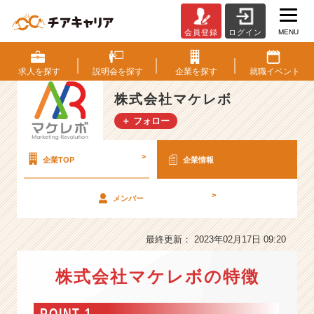
MENU
会員登録
ログイン
株
式
会
求人を
探す
説明会を
探す
企業を
探す
就職
イベント
社
マ
株式会社マケレボ
ケ
＋ フォロー
レ
ボ
の
>
企業TOP
企業情報
会
社
>
メンバー
情
報
-
最終更新： 2023年02月17日 09:20
【前
年
株式会社マケレボの特徴
比
1
2
POINT 1