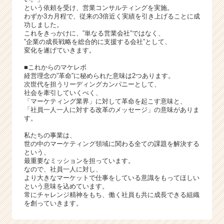
ト
という依頼を受け、営業コンサルティングを実施。
チ
わずか3カ月程で、従来の3倍近く実績を引き上げることに成
ア
功しました。
これをきっかけに、”単なる営業会社”ではなく、
キ
”企業の成長戦略を総合的に支援する会社”として、
ャ
変化を遂げていきます。
リ
ア
■これからのマケレボ
（C
経営理念の”革命”に秘められた意味は2つあります。
次世代を担うリーディングカンパニーとして、
h
社会を牽引していくべく、
e
「マーケティング業界」に対して革命を起こす意味と、
e
「社員一人一人に対する改革のメッセージ」の意味がありま
r
す。
C
私たちの事業は、
a
世の中のマーケティング領域に関わる全ての課題を解決する
r
という、
e
最重要なミッションを担っています。
なので、社員一人に対し、
e
より大きなマーケットで仕事をしている意識をもってほしい
r）
という意味を込めています。
常にチャレンジ精神をもち、働く社員も共に成長できる組織
を創っていきます。