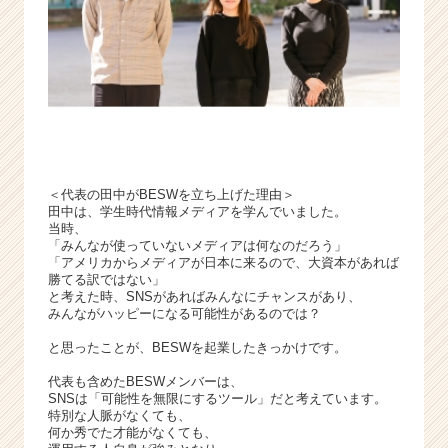
チ
ャ
ー・
成
長
企
業
か
ら
＜代表の田中がBESWを立ち上げた理由＞
ス
田中は、学生時代情報メディアを学んでいました。
カ
当時、
ウ
「みんなが使っていないメディアは何なのだろう」
「アメリカからメディアが日本に来るので、大資本があれば
ト
勝てる訳ではない」
が
と考えた時、SNSがあればみんなにチャンスがあり、
届
みんながハッピーになる可能性があるのでは？
く
と思ったことが、BESWを起業したきっかけです。
就
活
代表も含めたBESWメンバーは、
サ
SNSは「可能性を無限にするツール」だと考えています。
イ
特別な人脈がなくても、
ト
何か秀でた才能がなくても、