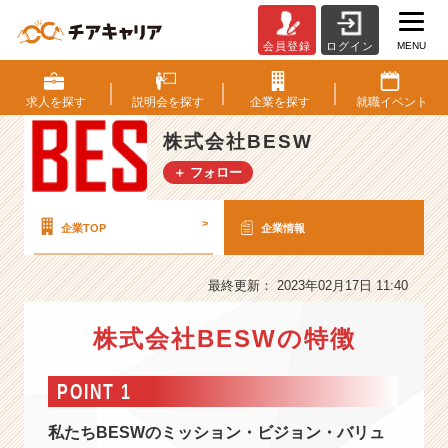
MENU
会員登録
ログイン
株
式
会
求人を
探す
説明会を
探す
企業を
探す
就職
イベント
社
B
株式会社BESW
E
＋ フォロー
S
W
の
>
企業TOP
企業情報
会
社
情
最終更新： 2023年02月17日 11:40
報
-
株式会社BESWの特徴
【S
N
POINT 1
S
を
私たちBESWのミッション・ビジョン・バリュ
通