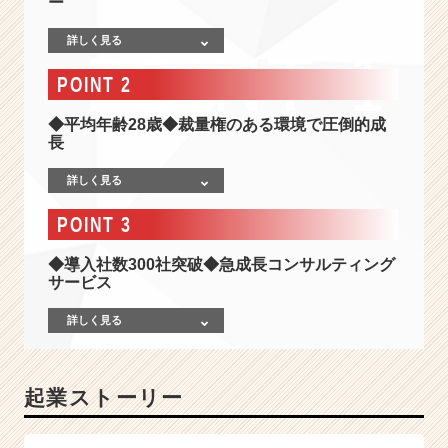
ー
じ
て
詳しく見る
争
い
POINT 2
の
な
◆平均年齢28歳◆裁量権のある環境で圧倒的成
い
長
世
界
詳しく見る
を
創
POINT 3
る】
導
◆導入社数300社突破◆急成長コンサルティング
入
サービス
社
数
詳しく見る
3
0
0
起業ストーリー
社
突
破！