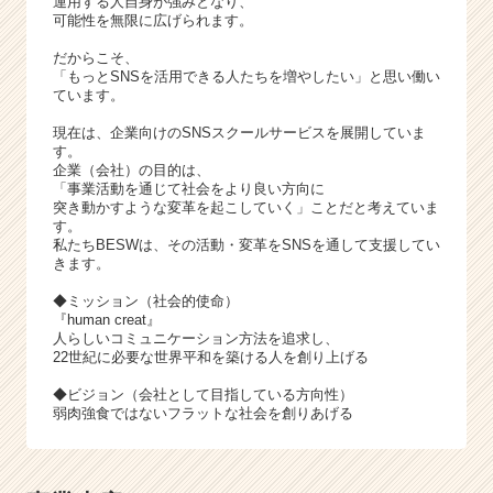
運用する人自身が強みとなり、
チ
可能性を無限に広げられます。
ア
キ
だからこそ、
ャ
「もっとSNSを活用できる人たちを増やしたい」と思い働い
ています。
リ
ア
現在は、企業向けのSNSスクールサービスを展開していま
（C
す。
h
企業（会社）の目的は、
「事業活動を通じて社会をより良い方向に
e
突き動かすような変革を起こしていく」ことだと考えていま
e
す。
r
私たちBESWは、その活動・変革をSNSを通して支援してい
C
きます。
a
◆ミッション（社会的使命）
r
『human creat』
e
人らしいコミュニケーション方法を追求し、
e
22世紀に必要な世界平和を築ける人を創り上げる
r）
◆ビジョン（会社として目指している方向性）
弱肉強食ではないフラットな社会を創りあげる