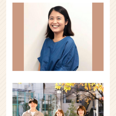
企
業
向
け
S
N
S
マ
ー
ケ
タ
ー
育
成
サ
ー
ビ
ス
|
ベ
ン