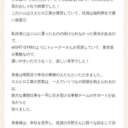
リ
室がおしゃれで綺麗でした！
ア
このジムはスエヒロ工業が運営していて、社員は福利厚生で通
（C
い放題◎
h
e
e
私自身にはジムに通ったものの続けられなかった過去があるの
r
で、
C
eIGHT GYMのようにトレーナーさんが充実していて、更衣室
a
が素敵なので、
r
通いやすいだろうな～と、楽しい見学でした！
e
e
昼食は喫茶店で本社の事務の人たちといただきました。
r）
スエヒロ工業の営業は、一人でいくつもの現場を抱えられるの
は、
膨大な書類仕事を一手に引き受ける事務チームのサポートがあ
るからと
知りました。
昼食後は、本社を見学し、役員の大野さんに様々な話をして頂