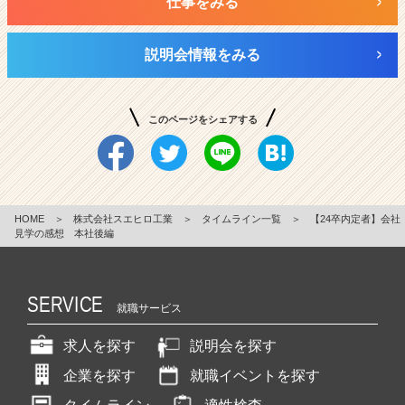
仕事をみる
説明会情報をみる
このページをシェアする
HOME
＞
株式会社スエヒロ工業
＞
タイムライン一覧
＞
【24卒内定者】会社
見学の感想 本社後編
SERVICE
就職サービス
求人を探す
説明会を探す
企業を探す
就職イベントを探す