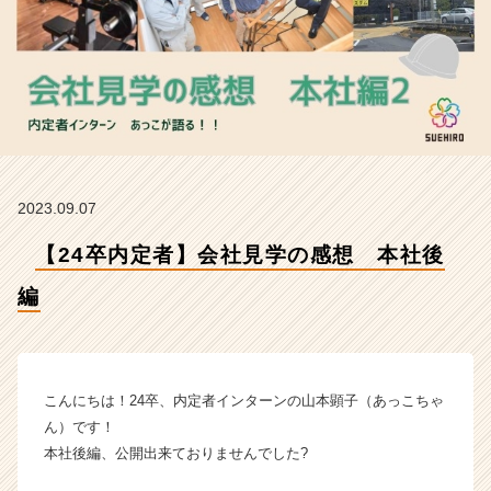
会
社
ス
エ
ヒ
ロ
工
業
の
2023.09.07
タ
イ
【24卒内定者】会社見学の感想 本社後
ム
ラ
編
イ
ン】
|
ベ
ン
こんにちは！24卒、内定者インターンの山本顕子（あっこちゃ
チ
ん）です！
ャ
本社後編、公開出来ておりませんでした?
ー・
成