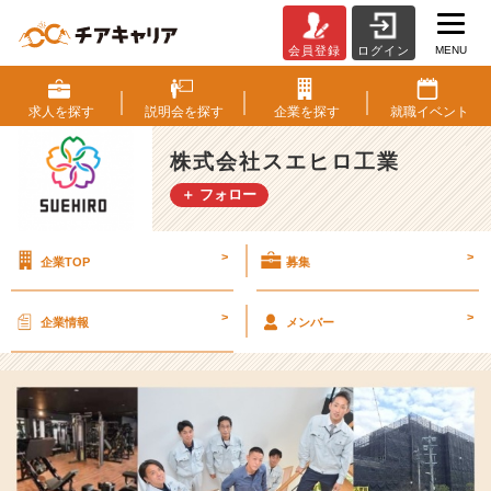
MENU
会員登録
ログイン
【2
4
卒
求人を
探す
説明会を
探す
企業を
探す
就職
イベント
内
定
株式会社スエヒロ工業
者】
＋ フォロー
会
社
見
>
>
企業TOP
募集
学
の
感
>
>
企業情報
メンバー
想
本
社
後
編
【株
式