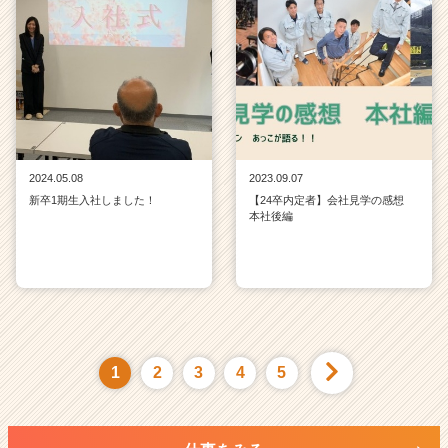
2024.05.08
2023.09.07
新卒1期生入社しました！
【24卒内定者】会社見学の感想
本社後編
1
2
3
4
5